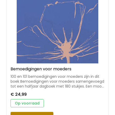
of their services.
Show details
Allow all
Customize
Bemoedigingen voor moeders
100 en 101 bemoedigingen voor moeders zijn in dit
boek Bemoedigingen voor moeders samengevoegd
tot een halfjaar dagboek met 180 stukjes. Een mooi,
compleet boek met bemoedigingen voor moeders!
€ 24,99
Het moederschap is een verantwoordelijke, zware,
maar vooral heel mooie taak. Veel vrouwen en
Op voorraad
moeders zijn niet zo op de hoogte van de taak en
roeping die God in Zijn Woord aan hen schenkt. De