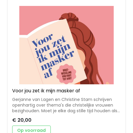
voor en door vrouwen die midden in het leven
staan. Dit dagboek is geschreven door diverse
auteurs: Coby Kremer, Jolanda Kromhout, Elsje van
Ommen, Grace, Arenda Haasnoot, Sarianne van
Dalen, Joyce de Jongh, Liza de Jonge, Erica Duenk,
Kari Vermunt, Mira de Boer en Annelies van
Poelgeest.
Voor jou zet ik mijn masker af
Gerjanne van Lagen en Christine Stam schrijven
openhartig over thema's die christelijke vrouwen
bezighouden. Moet je elke dag stille tijd houden als
drukke moeder? Zijn werkende moeders wel goede
€ 20,00
moeders? Hoe ga je om met schuldgevoel? Kan
een mens onvoorwaardelijk liefhebben en totaal
Op voorraad