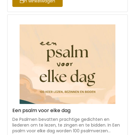
In winkelwagen
daarvan. Met schrijfruimte, reflectie- en
gespreksvragen om het boek zelf of samen door te
werken. • een overdenkboek waarin Alette
reflecteert op onderwerpen die in haar gedichtjes
aan de orde komen en die verbindt met de Bijbel •
ruimte voor persoonlijke reflectie, mogelijkheid om
zelf te schrijven • bijbelgedeelte, overdenking,
persoonlijke vragen en gespreksvragen • voor
vrouwen om zelf te gebruiken of in een groep Alette
Koornneef (1991) illustreert, schrijft en ontwerpt en
geniet ervan om hiervan te delen om andere
mensen te bemoedigen. Ze woont in Gouda, is
getrouwd met Gerard en is moeder van drie
kinderen.
Een psalm voor elke dag
De Psalmen bevatten prachtige gedichten en
liederen om te lezen, te zingen en te bidden. In Een
psalm voor elke dag worden 100 psalmverzen