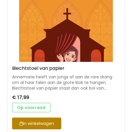
Biechtstoel van papier
Annemarie heeft van jongs af aan de rare drang
om al haar falen aan de grote klok te hangen.
Biechtstoel van papier staat dan ook bol van
bekentenissen. Over kinderachtig geruzie met haar
€ 17,99
echtgenoot, gedoe met de nazaten en een enkele
driftbui (van haar kant) waarbij de vla door de
Op voorraad
woonkamer vliegt.
In winkelwagen