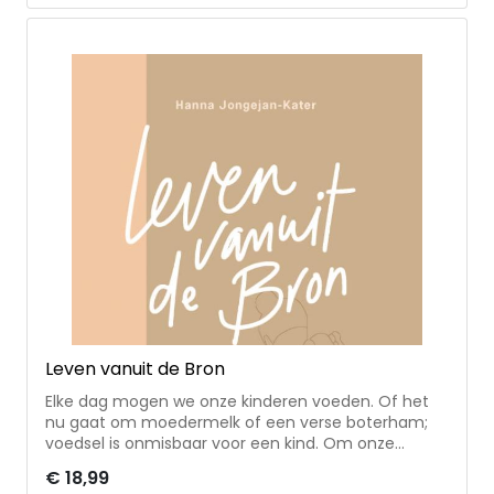
Leven vanuit de Bron
Elke dag mogen we onze kinderen voeden. Of het
nu gaat om moedermelk of een verse boterham;
voedsel is onmisbaar voor een kind. Om onze
kinderen geestelijk te kunnen voeden, zijn bijbelse
€ 18,99
bronnen voor voeding onmisbaar in ons leven.