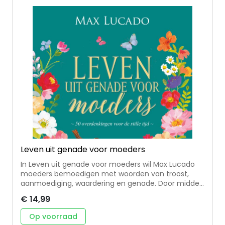
Leven uit genade voor moeders
In Leven uit genade voor moeders wil Max Lucado
moeders bemoedigen met woorden van troost,
aanmoediging, waardering en genade. Door middel
van bijbelse overdenkingen wil Lucado moeders
€ 14,99
wijzen op Gods genade voor hen en hun kinderen.
Hij wil helpen inzien hoe ze kunnen kiezen voor
Op voorraad
liefde, vreugde, vrede, geduld, vriendelijkheid en