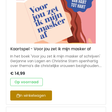
Kaartspel - Voor jou zet ik mijn masker af
In het boek 'Voor jou zet ik mijn masker af schrijven'
Gerjanne van Lagen en Christine Stam openhartig
over thema’s die christelijke vrouwen bezighouden.
Passend bij dit boek hebben zij ook een kaartspel
€ 14,99
ontwikkeld met 100 gespreksvragen. Voor wie zet jij
je masker af? 100 prikkelende vragen voor
Op voorraad
christelijke vrouwen, passend bij het boek Voor jou
zet ik mijn masker af. Geschikt voor tweetallen of
een groep. Gerjanne van Lagen (1985) en Christine
In winkelwagen
Stam (1982) zijn beiden moeder, columnist, schrijver
en spreker. Ze wonen in Kampen en werken sinds
het begin van hun vriendschap samen.