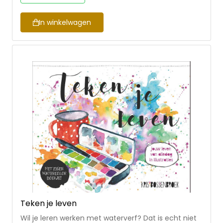
onbaatzuchtig zijn? Met taalgrapjes en fijnzinnige
humor balanceren Christine en Gerjanne tussen
ernst en luchtigheid, tussen hemel en aarde.
In winkelwagen
Teken je leven
Wil je leren werken met waterverf? Dat is echt niet