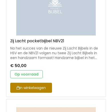
Zij Lacht pocketbijbel NBV21
Na het succes van de nieuwe Zij Lacht Bijbels in de
HSV en de NBV21 volgen nu twee Zij Lacht Bijbels in
een handzaam formaat! Handzame bijbel in het
formaat 10x15 cm in de vertaling NBV21. Met extra Zij
€ 50,00
Lacht content in de kleurenkaternen voor- en
achterin. De vormgeving is passend bij de nieuwe
Op voorraad
grote Zij Lacht bijbels. Met een bijpassende koker ter
bescherming. Zij Lacht is een community voor
christelijke vrouwen met hart voor God. Naast
In winkelwagen
dagelijkse overdenkingen organiseren ze
evenementen en kloosterweekenden en maken ze
leesplannen en dagboeken zodat vrouwen de Bijbel
beter leren lezen, begrijpen en leven.