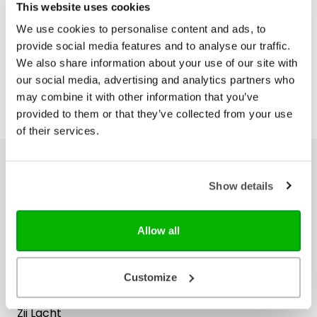
In winkelwagen
This website uses cookies
elkaar! En speciaal hiervoor kwam de prachtige Zij
Lacht NBV21 in een jaar tot stand. De challenge om
We use cookies to personalise content and ads, to
deze Bijbel in een jaar te lezen wordt gepromoot
provide social media features and to analyse our traffic.
door Zij Lacht, onder andere met een unieke
We also share information about your use of our site with
podcast waarin lezeressen worden uitgenodigd om
in gesprek te gaan en een leesrooster als PDF, zodat
our social media, advertising and analytics partners who
je het lezen mét elkaar volhoudt! Het online
may combine it with other information that you’ve
platform Zij Lacht is een community voor
provided to them or that they’ve collected from your use
christelijke vrouwen. Door onder meer Bijbels,
of their services.
boeken, dagelijkse overdenkingen en events aan te
bieden, wil Zij Lacht vrouwen helpen om de Bijbel te
lezen, begrijpen en leven.
Ons hele assortiment
Show details
Bijbels
Bijbelse cadeaus
Allow all
Het Boek
Herziene Statenvertaling
Customize
Nieuwe Bijbelvertaling 2021
Willibrordvertaling
Zij Lacht