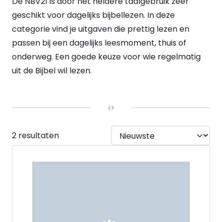
De NBV21 is door het heldere taalgebruik zeer
KOKER
Geen koker
geschikt voor dagelijks bijbellezen. In deze
(1)
Koker
(1)
categorie vind je uitgaven die prettig lezen en
VERWACHT
passen bij een dagelijks leesmoment, thuis of
Nee
(2)
onderweg. Een goede keuze voor wie regelmatig
HEEFT DUMMY VOORRAAD
Nee
(2)
uit de Bijbel wil lezen.
UITVOERING
Hardback
(2)
2 resultaten