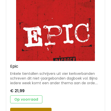
samenwerking met de CJGO.
Epic
Enkele tientallen schrijvers uit vier kerkverbanden
schreven dit niet-jaargebonden dagboek vol. Bijna
iedere week komt een ander thema aan de orde.
De onderwerpen hebben stuk voor stuk betrekking
€ 21,99
op jou en je naaste(n). Aan actualiteit ontbreekt
het dan ook niet. Uitgangs- en eindpunt is telkens
Op voorraad
weer Gods Woord. Wat zegt de Heere. Iedere dag
eindigt met een vraag of opdracht. De bijbeltekst is