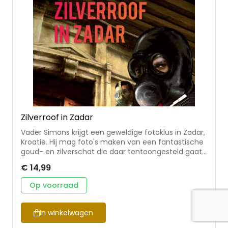
Zilverroof in Zadar
Vader Simons krijgt een geweldige fotoklus in Zadar,
Kroatië. Hij mag foto's maken van een fantastische
goud- en zilverschat die daar tentoongesteld gaat
worden. Tijdens de fotosessie in het zwaarbewaakte
€ 14,99
klooster vindt een spectaculaire overval plaats. Is de
familie Simons toevallig op het verkeerde moment
Op voorraad
op de verkeerde plaats of zit er meer achter?
Zilverroof in Zadar is het vierde deel van de serie
Simons Spectrum van Bert Wiersema. De serie
In winkelwagen
wordt gekenmerkt door zinderende spanning tegen