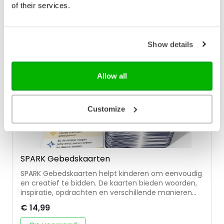
kinderen • geschikt voor kinderen vanaf 5 jaar
of their services.
Vertalers Lize en Willemijn de Weerd zijn moeder en
dochter. Ze houden allebei van de Bijbel en hebben
veel liefde voor boeken. Lize is toegepast
psycholoog en Willemijn schrijfster en spreekster.
Show details
Allow all
Customize
SPARK Gebedskaarten
SPARK Gebedskaarten helpt kinderen om eenvoudig
en creatief te bidden. De kaarten bieden woorden,
inspiratie, opdrachten en verschillende manieren
om spelenderwijs met God in gesprek te gaan. De
€ 14,99
SPARK Gebedskaarten is de eerste set van de
nieuwe SPARK-serie. De kaartensets brengen