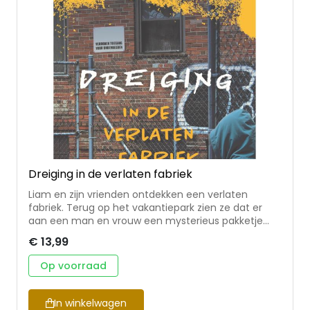
animatievideo's, het illustreren van kinderboeken en
-bijbels en het tekenen van strips.
Dreiging in de verlaten fabriek
Liam en zijn vrienden ontdekken een verlaten
fabriek. Terug op het vakantiepark zien ze dat er
aan een man en vrouw een mysterieus pakketje
overhandigd wordt. Even later ontdekken de
€ 13,99
vrienden bij de fabriek eenzelfde soort pakketje …
met smokkelwaar! Dat is het begin van een nieuw
Op voorraad
en spannend avontuur. • vervolg op Dreiging op het
schoolplein en Dreiging rond de ruïne • thema’s: de
kracht van vriendschap, bedreiging/gijzeling,
In winkelwagen