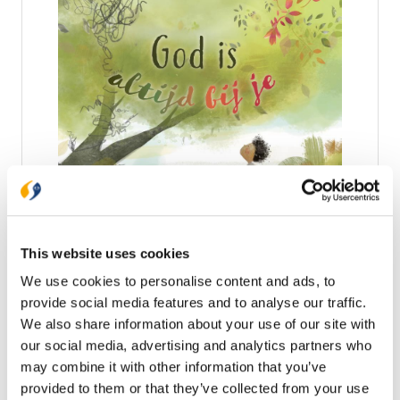
Zeeman (1987) is predikant in de hervormde
wijkgemeente Bethelkerk in Waddinxveen. Hij is
vader van drie jongens.
God is altijd bij je
Hét prentenboek dat kinderen wil laten zien dat God
altijd bij je is en dat Hij iets moois kan maken van
moeilijke dingen! In het boek lijkt zo’n moeilijke
This website uses cookies
ervaring op een donkere krabbel die het kind overal
€ 16,99
We use cookies to personalise content and ads, to
volgt, het gaat niet weg. Maar dan ontdekt het kind
iets belangrijks: God is altijd bij hem en stap voor
provide social media features and to analyse our traffic.
Op voorraad
stap verandert God de krabbel in iets moois. Een
We also share information about your use of our site with
prachtig cadeauboek voor iedereen die wat
our social media, advertising and analytics partners who
bemoediging kan gebruiken. • cadeauboek vol hoop,
In winkelwagen
may combine it with other information that you’ve
gebaseerd op Prediker 3:11 • extra materiaal bij het
boek: guide met gespreksvragen voor ouders en
provided to them or that they’ve collected from your use