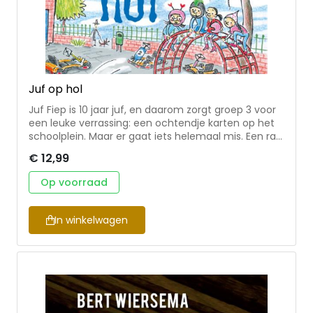
Juf op hol
Juf Fiep is 10 jaar juf, en daarom zorgt groep 3 voor
een leuke verrassing: een ochtendje karten op het
schoolplein. Maar er gaat iets helemaal mis. Een rat
heeft de remkabel doorgebeten, en de rem doet
€ 12,99
het niet meer. De kart van juf Fiep slaat op hol. Lukt
het de dappere kinderen van groep 3 om hun juf te
Op voorraad
redden?
In winkelwagen