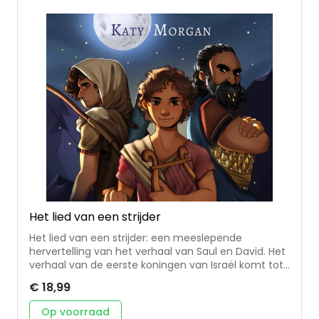
tuininspiratieboek Avontuurlijk tuinieren (bij KNNV
uitgeverij) en werkte ze als Adviseur Biodiversiteit
voor Stichting Steenbreek.
Het lied van een strijder
Het lied van een strijder: een meeslepende
hervertelling van het verhaal van Saul en David. Het
verhaal van de eerste koningen van Israël komt tot
leven in een spannende vertelling vol strijd,
€ 18,99
vriendschap en geloof. • krachtige hervertelling van
het bijbelse verhaal van Saul en David • met
Op voorraad
toelichting op de keuzes die zijn gemaakt,