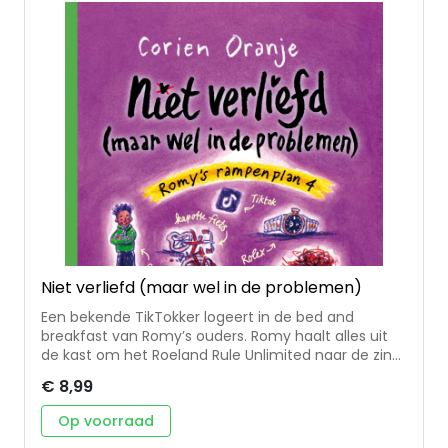
ongeveer 10-14 jaar Corien Oranje is auteur van
meer dan 100 jeugdboeken, waaronder Ademloos,
Kampioen 2.0, Comeback en de populaire serie
‘Romy’s rampenplan’. Hélène Jorna maakte de
kleurrijke en vrolijke omslagillustratie, perfect in de
sfeer van het verhaal.
Niet verliefd (maar wel in de problemen)
Een bekende TikTokker logeert in de bed and
breakfast van Romy’s ouders. Romy haalt alles uit
de kast om het Roeland Rule Unlimited naar de zin
te maken. Roeland is onder de indruk en maakt een
€ 8,99
filmpje waarna de boekingen binnenstromen. Maar
dan ontdekt de TikTokker dat zijn Rolex verdwenen
Op voorraad
is en hij beschuldigt Romy’s familie van diefstal.