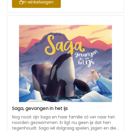
afgedrukt in de Statenvertaling en in de Herziene
In winkelwagen
Statenvertaling.
Saga, gevangen in het ijs
Nog nooit zijn Saga en haar familie zó ver naar het
noorden gezwommen. Er ligt nu geen ijs dat hen
tegenhoudt. Saga wil dolgraag spelen, jagen en die