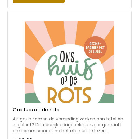
gerechtigheid, (verkeerd) omgaan met de natuur •
een mooie mix van spanning, mysterie en avontuur
Hans Mijnders was 36 jaar directeur van een
basisschool en schrijft spannende en actuele
boeken voor jongeren. Hij won vaak de Publieksprijs
en daarnaast de Young Adult Prize 2023 voor zijn
boek Crash.
Ons huis op de rots
Als gezin samen de verbinding zoeken aan tafel en
in geloof? Dit kleurrijke dagboek is ervoor gemaakt
om samen voor of na het eten uit te lezen.
Herkenbare thema’s uit het dagelijks leven komen