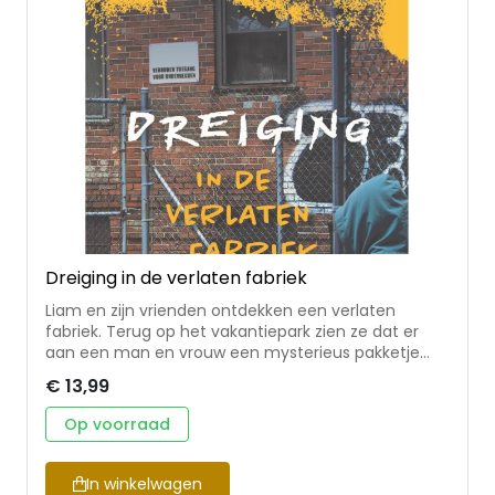
animatievideo's, het illustreren van kinderboeken en
-bijbels en het tekenen van strips.
Dreiging in de verlaten fabriek
Liam en zijn vrienden ontdekken een verlaten
fabriek. Terug op het vakantiepark zien ze dat er
aan een man en vrouw een mysterieus pakketje
overhandigd wordt. Even later ontdekken de
€ 13,99
vrienden bij de fabriek eenzelfde soort pakketje …
met smokkelwaar! Dat is het begin van een nieuw
Op voorraad
en spannend avontuur. • vervolg op Dreiging op het
schoolplein en Dreiging rond de ruïne • thema’s: de
kracht van vriendschap, bedreiging/gijzeling,
In winkelwagen