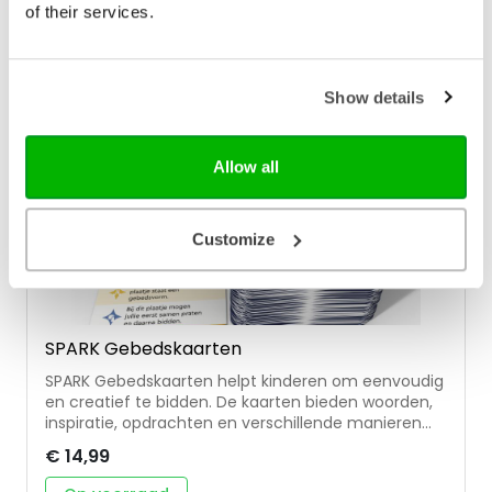
kinderen • geschikt voor kinderen vanaf 5 jaar
of their services.
Vertalers Lize en Willemijn de Weerd zijn moeder en
dochter. Ze houden allebei van de Bijbel en hebben
veel liefde voor boeken. Lize is toegepast
psycholoog en Willemijn schrijfster en spreekster.
Show details
Allow all
Customize
SPARK Gebedskaarten
SPARK Gebedskaarten helpt kinderen om eenvoudig
en creatief te bidden. De kaarten bieden woorden,
inspiratie, opdrachten en verschillende manieren
om spelenderwijs met God in gesprek te gaan. De
€ 14,99
SPARK Gebedskaarten is de eerste set van de
nieuwe SPARK-serie. De kaartensets brengen