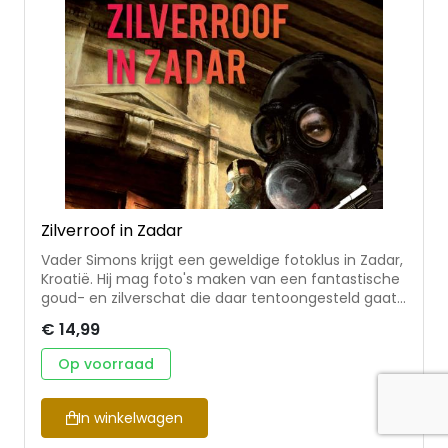
Zilverroof in Zadar
Vader Simons krijgt een geweldige fotoklus in Zadar,
Kroatië. Hij mag foto's maken van een fantastische
goud- en zilverschat die daar tentoongesteld gaat
worden. Tijdens de fotosessie in het zwaarbewaakte
€ 14,99
klooster vindt een spectaculaire overval plaats. Is de
familie Simons toevallig op het verkeerde moment
Op voorraad
op de verkeerde plaats of zit er meer achter?
Zilverroof in Zadar is het vierde deel van de serie
Simons Spectrum van Bert Wiersema. De serie
In winkelwagen
wordt gekenmerkt door zinderende spanning tegen