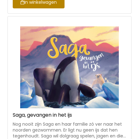
afgedrukt in de Statenvertaling en in de Herziene
In winkelwagen
Statenvertaling.
Saga, gevangen in het ijs
Nog nooit zijn Saga en haar familie zó ver naar het
noorden gezwommen. Er ligt nu geen ijs dat hen
tegenhoudt. Saga wil dolgraag spelen, jagen en die