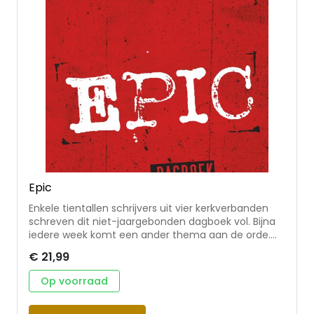
samenwerking met de CJGO.
Epic
Enkele tientallen schrijvers uit vier kerkverbanden
schreven dit niet-jaargebonden dagboek vol. Bijna
iedere week komt een ander thema aan de orde.
De onderwerpen hebben stuk voor stuk betrekking
€ 21,99
op jou en je naaste(n). Aan actualiteit ontbreekt
het dan ook niet. Uitgangs- en eindpunt is telkens
Op voorraad
weer Gods Woord. Wat zegt de Heere. Iedere dag
eindigt met een vraag of opdracht. De bijbeltekst is