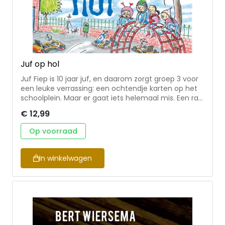
Juf op hol
Juf Fiep is 10 jaar juf, en daarom zorgt groep 3 voor
een leuke verrassing: een ochtendje karten op het
schoolplein. Maar er gaat iets helemaal mis. Een rat
heeft de remkabel doorgebeten, en de rem doet
€ 12,99
het niet meer. De kart van juf Fiep slaat op hol. Lukt
het de dappere kinderen van groep 3 om hun juf te
Op voorraad
redden?
In winkelwagen