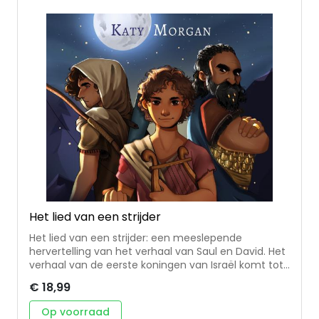
tuininspiratieboek Avontuurlijk tuinieren (bij KNNV
uitgeverij) en werkte ze als Adviseur Biodiversiteit
voor Stichting Steenbreek.
Het lied van een strijder
Het lied van een strijder: een meeslepende
hervertelling van het verhaal van Saul en David. Het
verhaal van de eerste koningen van Israël komt tot
leven in een spannende vertelling vol strijd,
€ 18,99
vriendschap en geloof. • krachtige hervertelling van
het bijbelse verhaal van Saul en David • met
Op voorraad
toelichting op de keuzes die zijn gemaakt,