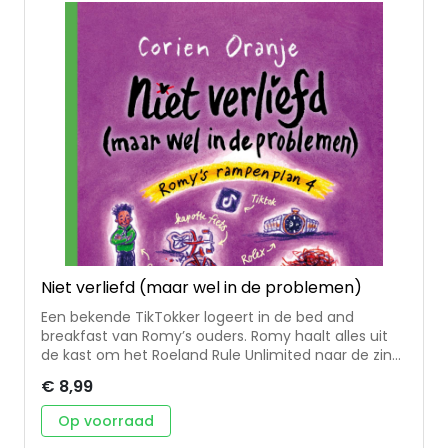
ongeveer 10-14 jaar Corien Oranje is auteur van
meer dan 100 jeugdboeken, waaronder Ademloos,
Kampioen 2.0, Comeback en de populaire serie
‘Romy’s rampenplan’. Hélène Jorna maakte de
kleurrijke en vrolijke omslagillustratie, perfect in de
sfeer van het verhaal.
Niet verliefd (maar wel in de problemen)
Een bekende TikTokker logeert in de bed and
breakfast van Romy’s ouders. Romy haalt alles uit
de kast om het Roeland Rule Unlimited naar de zin
te maken. Roeland is onder de indruk en maakt een
€ 8,99
filmpje waarna de boekingen binnenstromen. Maar
dan ontdekt de TikTokker dat zijn Rolex verdwenen
Op voorraad
is en hij beschuldigt Romy’s familie van diefstal.