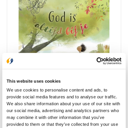
Zeeman (1987) is predikant in de hervormde
wijkgemeente Bethelkerk in Waddinxveen. Hij is
vader van drie jongens.
God is altijd bij je
Hét prentenboek dat kinderen wil laten zien dat God
altijd bij je is en dat Hij iets moois kan maken van
moeilijke dingen! In het boek lijkt zo’n moeilijke
This website uses cookies
ervaring op een donkere krabbel die het kind overal
€ 16,99
We use cookies to personalise content and ads, to
volgt, het gaat niet weg. Maar dan ontdekt het kind
iets belangrijks: God is altijd bij hem en stap voor
provide social media features and to analyse our traffic.
Op voorraad
stap verandert God de krabbel in iets moois. Een
We also share information about your use of our site with
prachtig cadeauboek voor iedereen die wat
our social media, advertising and analytics partners who
bemoediging kan gebruiken. • cadeauboek vol hoop,
In winkelwagen
may combine it with other information that you’ve
gebaseerd op Prediker 3:11 • extra materiaal bij het
boek: guide met gespreksvragen voor ouders en
provided to them or that they’ve collected from your use