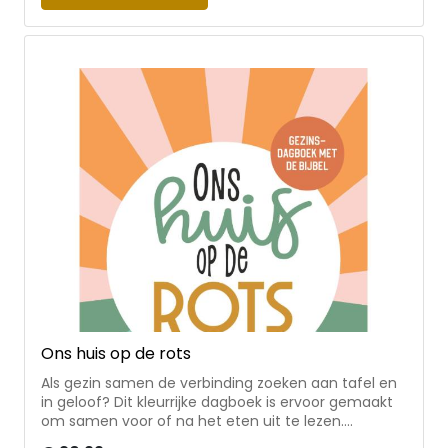
gerechtigheid, (verkeerd) omgaan met de natuur •
een mooie mix van spanning, mysterie en avontuur
Hans Mijnders was 36 jaar directeur van een
basisschool en schrijft spannende en actuele
boeken voor jongeren. Hij won vaak de Publieksprijs
en daarnaast de Young Adult Prize 2023 voor zijn
boek Crash.
Ons huis op de rots
Als gezin samen de verbinding zoeken aan tafel en
in geloof? Dit kleurrijke dagboek is ervoor gemaakt
om samen voor of na het eten uit te lezen.
Herkenbare thema’s uit het dagelijks leven komen