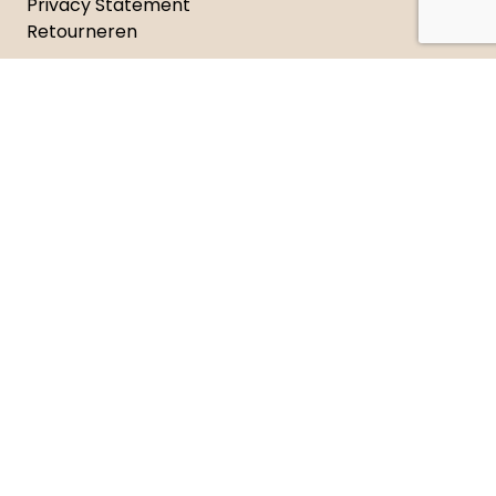
Privacy Statement
Retourneren
Meer van Jongbloed Media
Wie zijn wij
Geschiedenis
Catalogus
Nieuwsbrieven
Recensie exemplaar
Covers en leesfragmenten
Contact
Manuscripten
Neem contact met ons op
Adresgegevens
Celsiusweg 41, 8912 AM Leeuwarden
+31 (0)88 326 33 40