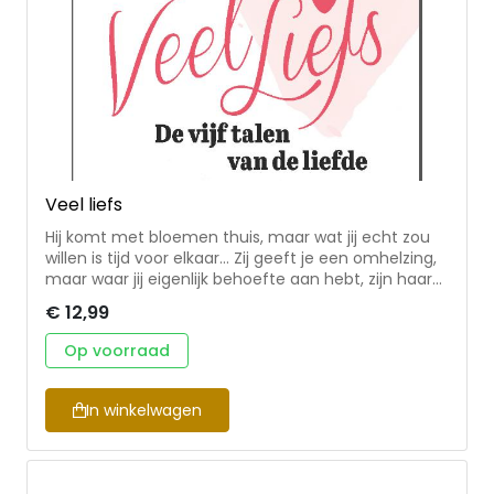
herdruk gekregen.
Veel liefs
Hij komt met bloemen thuis, maar wat jij echt zou
willen is tijd voor elkaar… Zij geeft je een omhelzing,
maar waar jij eigenlijk behoefte aan hebt, zijn haar
bemoedigende woorden… Het probleem is niet jullie
€ 12,99
liefde, maar jullie liefdestalen! Hoe houd je de liefde
levend na de bruiloft? Het antwoord op deze vraag
Op voorraad
ligt volgens Gary Chapman in het geven van
positieve woorden, tijd en aandacht, cadeaus,
dienstbaarheid en lichamelijke aanraking. Ieder
In winkelwagen
persoon heeft een verschillende liefdestaal. Gary
Chapman neemt je mee in de zoektocht naar de
liefdestaal die bij jou en je partner past. Ontdek hét
geheim dat je huwelijk levend houdt!