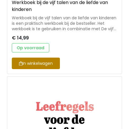
Werkboek bij de vijf talen van de liefde van
kinderen
Werkboek bij de vijf talen van de liefde van kinderen
is een praktisch werkboek bij de bestseller. Het
werkboek is te gebruiken in combinatie met De vijf
talen van de liefde van kinderen. Met behulp van
€ 14,99
afwisselende werkvormen helpt het boek de lezers
om de liefdestaal van hun kind te leren kennen en
Op voorraad
te leren spreken. Het werkboek bevat aansprekende
illustraties en voorbeelden om direct in de praktijk
te brengen. Voor individueel gebruik, voor stellen of
In winkelwagen
voor kringgebruik.