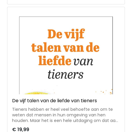
relaties.
De vijf talen van de liefde van tieners
Tieners hebben er heel veel behoefte aan om te
weten dat mensen in hun omgeving van hen
houden. Maar het is een hele uitdaging om dat aan
hen te laten merken. Vooral omdat je als ouder
€ 19,99
soms een heel andere manier hebt om liefde te