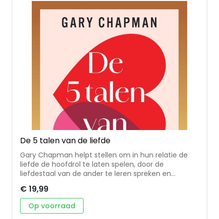
De 5 talen van de liefde
Gary Chapman helpt stellen om in hun relatie de
liefde de hoofdrol te laten spelen, door de
liefdestaal van de ander te leren spreken en
verstaan. Deze editie is geheel herzien om aan te
€ 19,99
sluiten op de actualiteit. Het boek is geschikt voor
nieuwe relaties en voor stellen die al jaren samen
Op voorraad
zijn; voor sprankelende en voor moeizame relaties.