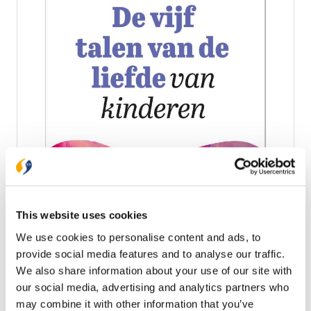
De vijf talen van de liefde van kinderen
Kinderen spreken een liefdestaal die we vaak niet
goed verstaan. En omgekeerd begrijpen kinderen
This website uses cookies
ons ook niet altijd zo goed. In 'De vijf talen van de
liefde van kinderen' laten Gary Chapman en Ross
We use cookies to personalise content and ads, to
€ 17,99
Campbell zien hoe je de eerste liefdestaal van je
provide social media features and to analyse our traffic.
kind kunt herkennen en toepassen. Door de juiste
Op voorraad
We also share information about your use of our site with
liefdestaal te spreken, namelijk de taal die jouw kind
het beste verstaat, kun je je zoon of dochter helpen
our social media, advertising and analytics partners who
je liefde te ervaren. Een praktisch boek met veel
In winkelwagen
may combine it with other information that you’ve