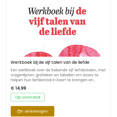
gaan. Chapman is een wereldberoemde
relatietherapeut.
Werkboek bij de vijf talen van de liefde
Een werkboek over de bekende vijf liefdestalen, met
vragenlijsten, grafieken en tabellen om lezers te
helpen hun liefdestaal in kaart te brengen en
ontwikkelpunten te ontdekken. Te gebruiken in
€ 14,99
combinatie met een van de andere boeken van
Chapman over de vijf talen van de liefde. Voor
Op voorraad
individuen, stellen of kring-/groepsgebruik. Dr. Gary
Chapman is auteur, spreker, voorganger en
therapeut. Hij heeft een passie voor mensen en wil
In winkelwagen
hen helpen bouwen aan liefdevolle, blijvende