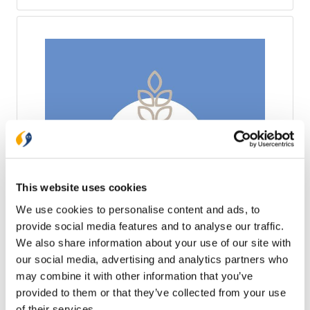
Boek om te lezen! Wat lezers zeggen over Het Boek:
• praktisch: sluit aan bij het dagelijks leven • raakt
het gevoel en geloof • in begrijpelijke woordkeuze en
taal van nu • laagdrempelig • met een persoonlijke
insteek Formaat: 12x18 cm
This website uses cookies
We use cookies to personalise content and ads, to
provide social media features and to analyse our traffic.
Studiebijbel Het Nieuwe Leven
We also share information about your use of our site with
Wat betekent de Bijbel voor mij vandaag? Het
our social media, advertising and analytics partners who
nieuwe Leven helpt je bij het vinden van een
may combine it with other information that you’ve
antwoord op die vraag. Deze studiebijbel vertaalt de
provided to them or that they’ve collected from your use
Bijbel naar de praktijk van het leven en biedt
€ 85,00
daarvoor duizenden aantekeningen, verwijzingen,
of their services.