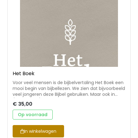
Het Boek
Voor veel mensen is de bijbelvertaling Het Boek een
mooi begin van bijbellezen. We zien dat bijvoorbeeld
veel jongeren deze Bijbel gebruiken. Maar ook in
(missionaire) situaties waarin bijbellezen steeds
€ 35,00
minder voorkomt, is deze Bijbel begrijpelijk om te
lezen en heeft zij een warme persoonlijke insteek.
Op voorraad
Het Boek is gebaseerd op bestaande
bijbelvertalingen in het Engels en Nederlands. De
tekst van de Bijbel wordt in eigen woorden
In winkelwagen
herverteld, gedachte voor gedachte. Kortom: hét