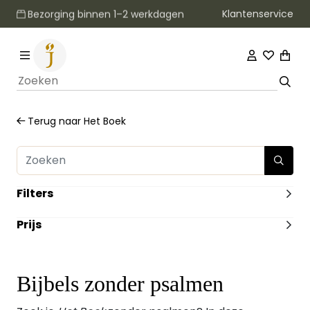
Klantenservice
Bezorging binnen 1–2 werkdagen
Terug naar
Het Boek
Filters
FORMAAT
Prijs
Groot
(1)
Middel
(2)
-
ILLUSTRATIES
Zonder Illustraties
(3)
Bijbels zonder psalmen
DUIMGREPEN
Geen duimgrepen
(3)