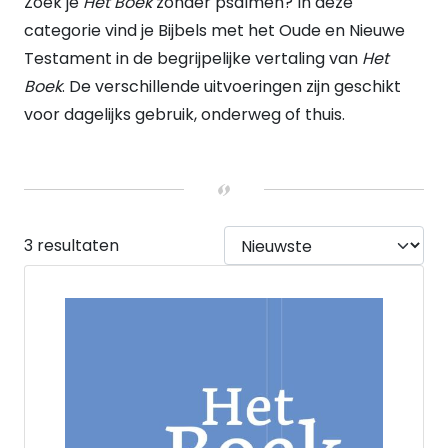
Zoek je
Het Boek
zonder psalmen? In deze
KOKER
Geen koker
categorie vind je Bijbels met het Oude en Nieuwe
(3)
VERWACHT
Testament in de begrijpelijke vertaling van
Het
Nee
(3)
Boek
. De verschillende uitvoeringen zijn geschikt
HEEFT DUMMY VOORRAAD
Nee
voor dagelijks gebruik, onderweg of thuis.
(3)
UITVOERING
Hardback
(3)
3 resultaten