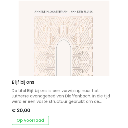
Blijf bij ons
De titel Blijf bij ons is een verwijzing naar het
Lutherse avondgebed van Dieffenbach. In die tijd
werd er een vaste structuur gebruikt om de
maaltijd of de dag af te sluiten. Die bestond uit
€ 20,00
bijbellezen, stilte, vaste gebeden, zingen en een vrij
gebed. In dit boek krijgt die oude traditie weer nieuw
Op voorraad
leven. Er zijn zoveel prachtige getijden en gebeden