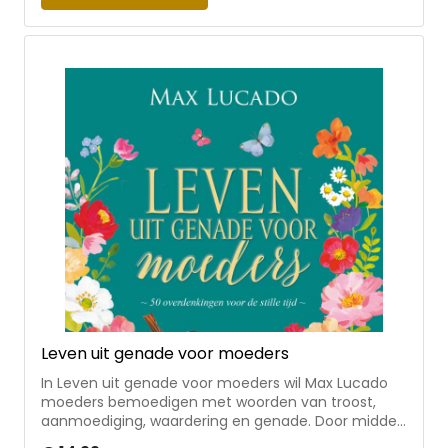
Dit boek is geschreven om de Bijbel te bidden voor
je eigen leven. Naast de gebeden vind je ook veel
citaten die bemoedigen en aanzetten tot
nadenken.
Leven uit genade voor moeders
In Leven uit genade voor moeders wil Max Lucado
moeders bemoedigen met woorden van troost,
aanmoediging, waardering en genade. Door middel
van bijbelse overdenkingen wil Lucado moeders