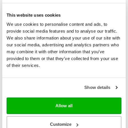
Een gebed voor elke dag
This website uses cookies
Al vele jaren is Een gebed voor elke dag voor velen
We use cookies to personalise content and ads, to
een dagelijkse metgezel in de stille tijd en bij het
provide social media features and to analyse our traffic.
gebed tot God. Dit gebedenboekje is een herziene
uitgave van Een bede voor elke dag. Meer dan
We also share information about your use of our site with
€ 11,99
tachtig jaar geleden, in 1935, verscheen hiervan de
our social media, advertising and analytics partners who
eerste druk in Nederland. Bij elkaar opgeteld is het
Op voorraad
may combine it with other information that you’ve
boekje nu al 32 keer herdrukt. Voor de
provided to them or that they’ve collected from your use
geïnteresseerde lezer hebben wij het oorspronkelijke
voorwoord bij de eerste druk achter in de
of their services.
In winkelwagen
heruitgave opgenomen.
Show details
Allow all
Customize