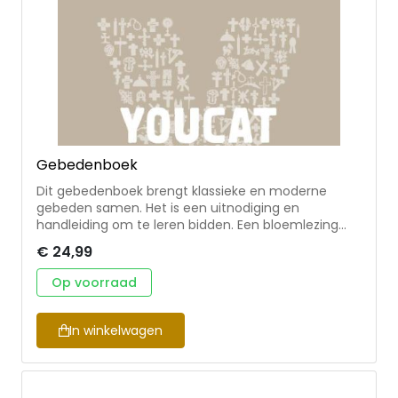
Gebedenboek
Dit gebedenboek brengt klassieke en moderne
gebeden samen. Het is een uitnodiging en
handleiding om te leren bidden. Een bloemlezing
van prachtige gebeden: psalmen, oude
€ 24,99
pelgrimsgebeden, teksten van klassieke auteurs als
Thomas van Aquino of John Henry Newman, tot
Op voorraad
grote hedendaagse auteurs als Dag Hammarskjöld
of broeder Roger van Taizé.
In winkelwagen