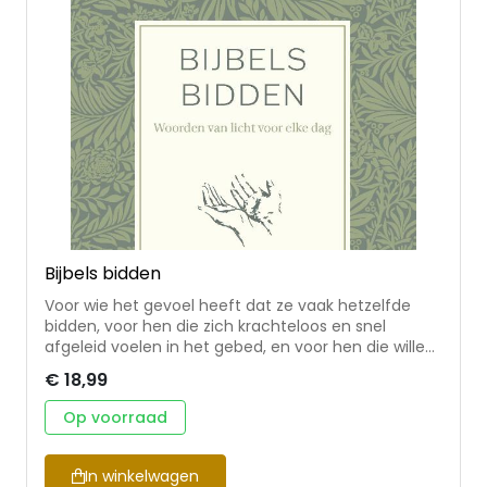
Bijbels bidden
Voor wie het gevoel heeft dat ze vaak hetzelfde
bidden, voor hen die zich krachteloos en snel
afgeleid voelen in het gebed, en voor hen die willen
groeien in liefde voor God en Zijn Woord, is dit boek
€ 18,99
geschreven. In Bijbels bidden worden meer dan
tweehonderd bijbelgedeelten omgezet in gebeden
Op voorraad
die dicht bij de tekst blijven. Door met de Bijbel open
te bidden verdiept je gebedsleven, want ook nu
geven Gods woorden licht en inzicht (Psalm 119:130).
In winkelwagen