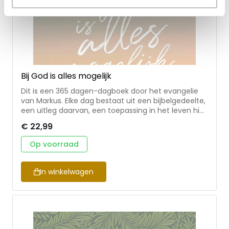
Bij God is alles mogelijk
Dit is een 365 dagen-dagboek door het evangelie
van Markus. Elke dag bestaat uit een bijbelgedeelte,
een uitleg daarvan, een toepassing in het leven hier
en nu en een afsluitend gebed. Door je te verdiepen
€ 22,99
in dit evangelie, zul je Jezus leren kennen als de
langverwachte Messias, de Zoon van God. Dit
Op voorraad
dagboek is geschikt voor persoonlijk gebruik, en om
samen te lezen.
In winkelwagen