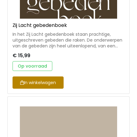
Zij Lacht gebedenboek
In het Zij Lacht gebedenboek staan prachtige,
uitgeschreven gebeden die raken. De onderwerpen
van de gebeden zijn heel uiteenlopend, van een
mooi ochtend- en avondgebed tot gebeden met
€ 15,99
specifieke thema’s als onrust, overgave, verdriet,
perfectionisme en het leven van alledag. Het
Op voorraad
gebedenboek is 12 x 15 cm, waardoor het ook
gemakkelijk in een (hand)tas past zodat je het
gedurende de dag regelmatig kunt pakken.
In winkelwagen