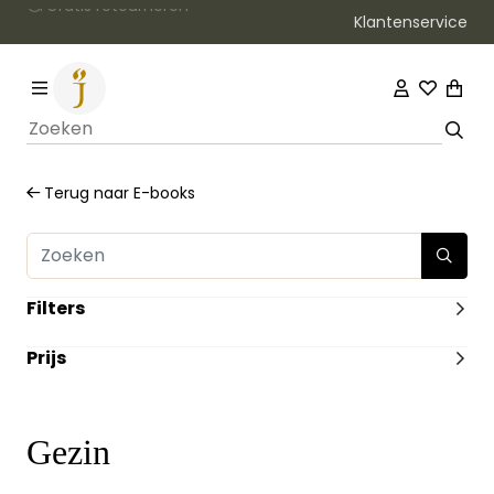
Klantenservice
Terug naar
E-books
Filters
ILLUSTRATIES
Prijs
Zonder Illustraties
(1)
VERWACHT
-
Nee
(1)
HEEFT DUMMY VOORRAAD
Gezin
Ja
(1)
UITVOERING