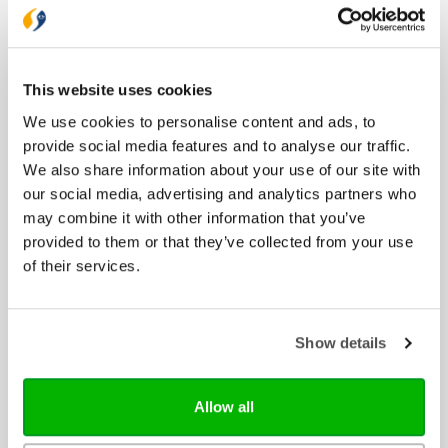
Bijbels
Bijbelse cadeaus
Het Boek
Herziene Statenvertaling
This website uses cookies
Nieuwe Bijbelvertaling 2021
We use cookies to personalise content and ads, to
Willibrordvertaling
provide social media features and to analyse our traffic.
Zij Lacht
We also share information about your use of our site with
our social media, advertising and analytics partners who
Boeken
may combine it with other information that you’ve
Bijbelstudie
provided to them or that they’ve collected from your use
Cadeau
of their services.
Dagboeken
Feestdagen
Geloofs- en gemeenteopbouw
Show details
Gezin
Jongeren
Kinderboeken
Allow all
Liefde en relatie
Lifestyle