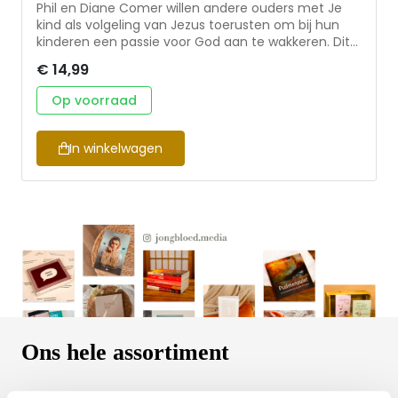
Phil en Diane Comer willen andere ouders met Je
kind als volgeling van Jezus toerusten om bij hun
kinderen een passie voor God aan te wakkeren. Dit
boek is een hulpmiddel voor ouders die het
€ 14,99
verlangen hebben hun kroost een levend geloof
mee te geven. In dit boek staan op de Bijbel
Op voorraad
gebaseerde richtlijnen over het opvoeden van
kinderen, en uit het leven gegrepen, concrete
voorbeelden over hoe je dat in de praktijk brengt.
In winkelwagen
Alle levensfasen van kinderen komen aan bod: van
de geboorte totdat ze jongvolwassen zijn.
Ons hele assortiment