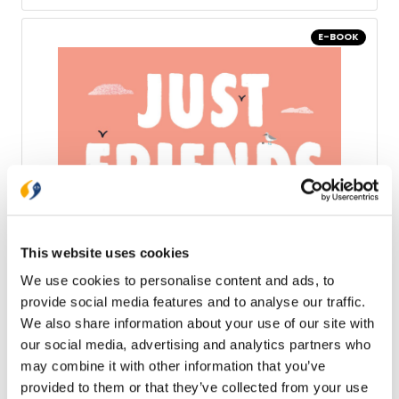
haar eigen gewone gezinsleven. * concreet en
herkenbaar geschreven, met voorbeel¬den uit het
E-BOOK
dagelijks leven * inspiratie en tips voor alledaagse
gezinnen die God en de Bijbel een centrale plek
willen geven * eerlijke en persoonlijke verhalen over
hoe 'huis¬godsdienst' vorm kan krijgen
This website uses cookies
We use cookies to personalise content and ads, to
Just Friends
provide social media features and to analyse our traffic.
We also share information about your use of our site with
De langverwachte debuutroman van booktokker en
booktuber Haley Pham is een liefdesverhaal van
our social media, advertising and analytics partners who
twee onafscheidelijke jeugdvrienden, Blair en
may combine it with other information that you’ve
Declan, die elkaar kwijtraken én terugvinden. Als Blair
€ 14,99
provided to them or that they’ve collected from your use
is afgestudeerd, keert ze terug naar Seabrook, het