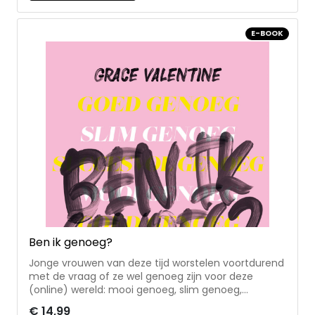
opdrachten en ruimte voor reflectie • voor mensen
die pas tot geloof zijn gekomen Zij Lacht is een
E-BOOK
community voor christelijke vrouwen met hart voor
God. Naast dagelijkse overdenkingen organiseren ze
evenementen en kloosterweekenden en maken ze
leesplannen en dagboeken zodat vrouwen de Bijbel
beter leren lezen, begrijpen en leven.
Ben ik genoeg?
Jonge vrouwen van deze tijd worstelen voortdurend
met de vraag of ze wel genoeg zijn voor deze
(online) wereld: mooi genoeg, slim genoeg,
aantrekkelijk genoeg, gelovig genoeg, kortom –
€ 14,99