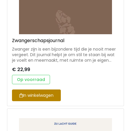
Zwangerschapsjournal
Zwanger zijn is een bijzondere tijd die je nooit meer
vergeet. Dit journal helpt je om stil te staan bij wat
je voelt en meemaakt, met ruimte om je eigen
woorden op te schrijven. • met inspirerende tips,
€ 22,99
bemoedigende overdenkingen en ontroerende
getuigenissen van andere vrouwen • een waardevol
Op voorraad
hulpmiddel tijdens je zwangerschap, en bovenal een
kostbaar aandenken voor later voor jou én je kindje
Liza Kruit (1994) is freelance
In winkelwagen
communicatieprofessional. Eerder was ze Hoofd Zij
Lacht. Liza woont met haar man en twee dochters
Zara (2023) en Vere (2025) in Gouda.