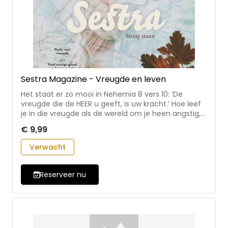
Sestra Magazine - Vreugde en leven
Het staat er zo mooi in Nehemia 8 vers 10: ‘De
vreugde die de HEER u geeft, is uw kracht.’ Hoe leef
je in die vreugde als de wereld om je heen angstig,
onrustig en wiebelig is? Om die vraag draait dit
€ 9,99
spiksplinternieuwe Sestra magazine dat in
september 2026 uitkomt. Vecht voor de vreugde.
Verwacht
Zoek steun bij elkaar. Zing! Bid! En kom in verzet
tegen patronen in de samenleving die jou Gods
kracht ontnemen. In dit nummer gaan we er stevig
Reserveer nu
in. Vanuit de wetenschap dat het God is die ons
échte kracht en échte vreugde schenkt. Een
krachtig najaarsmagazine met inspiratie, interviews,
DIY, recepten, de nieuwste boeken, etc. boordevol
woorden van vreugde en leven.