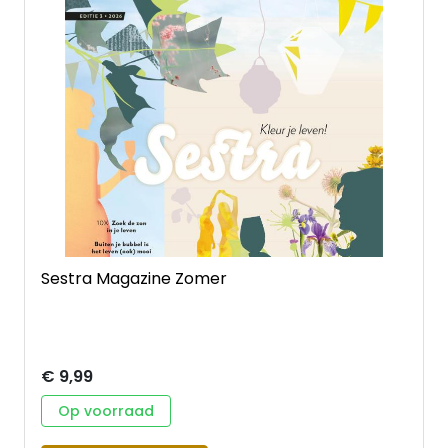
geloof • perfect om mee te nemen naar een
Bijbelkring of naar een vriendin • laagdrempelig én
verdiepend – geschikt voor verschillende
geloofsniveaus • creëert ruimte voor openheid,
kwetsbaarheid en geloofsgroei
Sestra Magazine Zomer
€ 9,99
Op voorraad