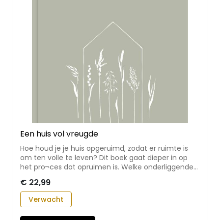
waarom het iets voor je kan zijn.
Een huis vol vreugde
Hoe houd je je huis opgeruimd, zodat er ruimte is
om ten volle te leven? Dit boek gaat dieper in op
het pro¬ces dat opruimen is. Welke onderliggende
gedachten en patronen komen boven tijdens het
€ 22,99
uitzoeken van spullen en hoe ga je daar mee om?
De lezer vindt in dit boek advies en
Verwacht
praktijkvoorbeelden, gebaseerd op een duidelijke
visie: een opruimproces gericht op het ontwikkelen