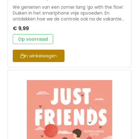
We genieten van een zomer lang ‘go with the flow’.
Duiken in het smartphone vrije opvoeden. En
ontdekken hoe we de controle ook na de vakantie
enigszins los kunnen laten. Een nummer voor
€ 9,99
moeders die gewoon wat losser willen leven, in een
ritme dat bij hen en hun gezin past. Sestra mama is
Op voorraad
een magazine voor gelovige moeders die graag
geïnspireerd, bemoedigd en uitgedaagd worden in
alle rollen die het mamaleven kent, om te
In winkelwagen
ontdekken: #zobenikmama. Gemaakt door diverse
auteurs uit het enthousiaste team Sestra.