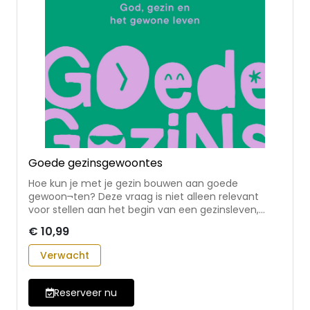
Goede gezinsgewoontes
Hoe kun je met je gezin bouwen aan goede
gewoon¬ten? Deze vraag is niet alleen relevant
voor stellen aan het begin van een gezinsleven,
maar juist ook voor ouders van opgroeiende
€ 10,99
kinderen en pubers. Wat helpt om van de
avondmaaltijd een gezellig en gezamenlijk moment
Verwacht
te maken? Hoe geef je je geloof vorm tijdens
vakanties? Welke vreugdevolle zondag¬se rituelen
zouden passen in jullie gezin? Nieske Sel¬les schreef
Reserveer nu
een inspiratieboek waarin ze ervaringen deelt uit