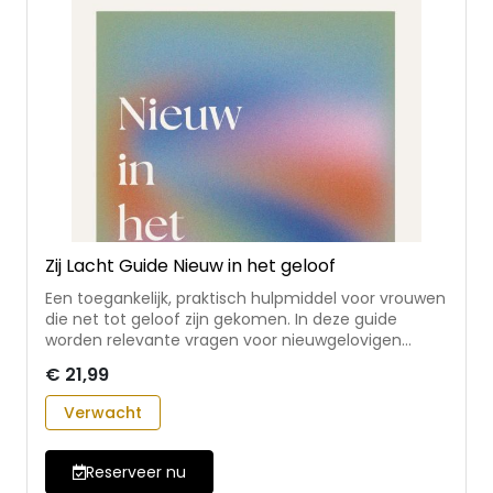
Zij Lacht Guide Nieuw in het geloof
Een toegankelijk, praktisch hulpmiddel voor vrouwen
die net tot geloof zijn gekomen. In deze guide
worden relevante vragen voor nieuwgelovigen
besproken:Wat houdt geloven in? Wie zijn Jezus,
€ 21,99
God en de heilige Geest? Waarom bestaan de Bijbel
en de kerk? De lezer wordt met opdrachten en
Verwacht
reflectievragen aan het denken gezet over deze
onderwerpen. • een nieuwe Zij Lacht Guide, in een
nieuw jasje en met een nieuwe opzet • met bijbelse
Reserveer nu
uitleg en onderwijs, maar ook praktische