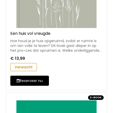
Een huis vol vreugde
Hoe houd je je huis opgeruimd, zodat er ruimte is
om ten volle te leven? Dit boek gaat dieper in op
het pro¬ces dat opruimen is. Welke onderliggende
gedachten en patronen komen boven tijdens het
€ 13,99
uitzoeken van spullen en hoe ga je daar mee om?
De lezer vindt in dit boek advies en
Verwacht
praktijkvoorbeelden, gebaseerd op een duidelijke
visie: een opruimproces gericht op het ontwikkelen
van een gezonde relatie met spullen. * een
Reserveer nu
christelijke visie op opruimen * inhoudelijk én
praktisch handboek, geschreven door een
opruimcoach met ruime ervaring * Bevat concrete
E-BOOK
tips, handvatten en behulpzame
opruimcategorieën uit de praktijk