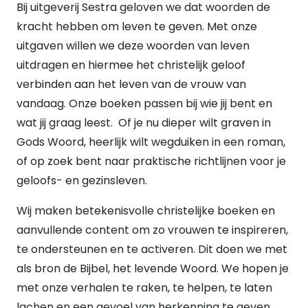
Bij uitgeverij Sestra geloven we dat woorden de
Nee
(100)
kracht hebben om leven te geven. Met onze
Ja
(48)
UITVOERING
uitgaven willen we deze woorden van leven
Hardback
(36)
uitdragen en hiermee het christelijk geloof
Paperback
(75)
verbinden aan het leven van de vrouw van
E-book
(36)
vandaag. Onze boeken passen bij wie jij bent en
Kaarten
(1)
wat jij graag leest.
Of je nu dieper wilt graven in
Gods Woord, heerlijk wilt wegduiken in een roman,
of op zoek bent naar praktische richtlijnen voor je
geloofs- en gezinsleven.
Wij maken betekenisvolle christelijke boeken en
aanvullende content om zo vrouwen te inspireren,
te ondersteunen en te activeren. Dit doen we met
als bron de Bijbel, het levende Woord. We hopen je
met onze verhalen te raken, te helpen, te laten
lachen en een gevoel van herkenning te geven.