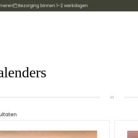
rneren
Bezorging binnen 1–2 werkdagen
alenders
ultaten