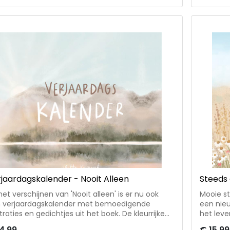
 God. Claudia is getrouwd met Peter, moeder
aan God
 Hannah en samen wonen ze in Tholen.
van Han
jaardagskalender - Nooit Alleen
Steeds 
het verschijnen van 'Nooit alleen' is er nu ook
Mooie st
 verjaardagskalender met bemoedigende
een nie
straties en gedichtjes uit het boek. De kleurrijke
het leve
eningen en gedachten volgen de seizoenen en
eerder 
4,99
€ 15,99