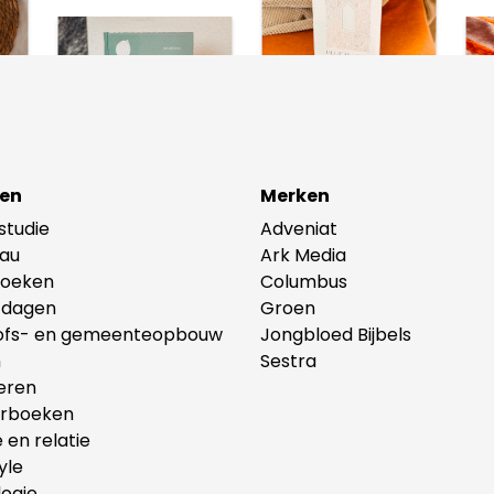
en
Merken
lstudie
Adveniat
au
Ark Media
oeken
Columbus
tdagen
Groen
ofs- en gemeenteopbouw
Jongbloed Bijbels
n
Sestra
eren
erboeken
e en relatie
yle
ogie