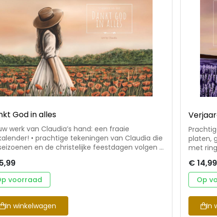
kt God in alles
Verjaa
uw werk van Claudia’s hand: een fraaie
Prachtig
 prachtige tekeningen van Claudia die
platen, 
seizoenen en de christelijke feestdagen volgen •
met ringb
r elke week van het jaar een bijbeltekst uit de
verjaard
5,99
€ 14,99
tenvertaling of een ander bijpassend citaat •
gemaakt
en handzaam formaat Claudia Weststrate
bijbelteks
p voorraad
Op v
92) heeft sinds 2022 een kaartenlijn met
Weststra
ustraties, bijbelteksten en bemoedigende
met illu
euken (Art by Claudia). Hiermee geeft ze uiting
spreuken
In winkelwagen
In 
 het verlangen om te schilderen in toewijding
aan het 