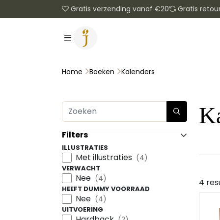
Gratis verzending vanaf €20
Gratis retou
Kalenders
Home
Boeken
K
Filters
ILLUSTRATIES
Met illustraties
(4)
VERWACHT
Nee
(4)
4 res
HEEFT DUMMY VOORRAAD
Nee
(4)
UITVOERING
Hardback
(2)