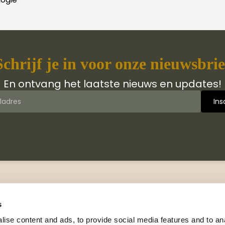
Schrijf je in voor onze nieuwsbrie
En ontvang het laatste nieuws en updates!
 van Jongbloed Media
Contact
jn wij
Manuscripten
s
hiedenis
Neem contact met ons op
ise content and ads, to provide social media features and to anal