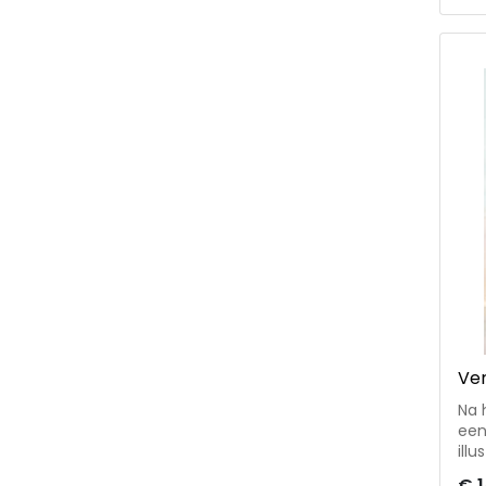
aan
van
Ver
Na 
een
illu
tek
€ 1