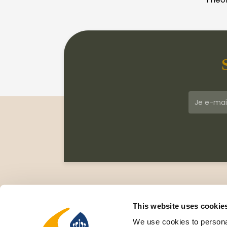
Klantenservice
Meer
Veelgestelde vragen
Wie zi
This website uses cookie
Leveringsvoorwaarden
Gesc
We use cookies to personal