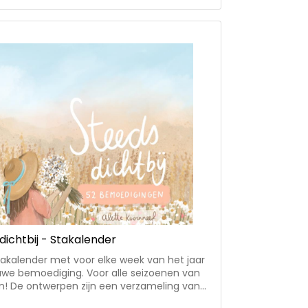
. Claudia is getrouwd met Peter, moeder
nah en samen wonen ze in Tholen.
dichtbij - Stakalender
akalender met voor elke week van het jaar
uwe bemoediging. Voor alle seizoenen van
n! De ontwerpen zijn een verzameling van
gedeelde en nieuwe tekeningen en