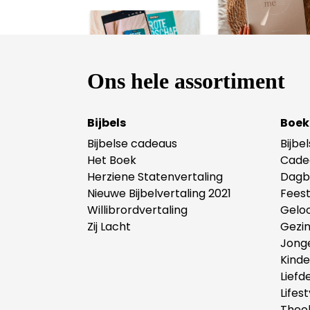
Ons hele assortiment
Bijbels
Boek
Bijbelse cadeaus
Bijbe
Het Boek
Cade
Herziene Statenvertaling
Dagb
Nieuwe Bijbelvertaling 2021
Fees
Willibrordvertaling
Gelo
Zij Lacht
Gezi
Jong
Kind
Liefd
Lifest
Theol