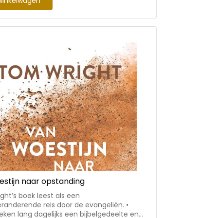
winkelwagen
Rutgers (1974) is voorganger van
71. Met z’n vrouw en twee dochters woont
msterdam.
stijn naar opstanding
ht’s boek leest als een
randerende reis door de evangeliën. •
ken lang dagelijks een bijbelgedeelte en