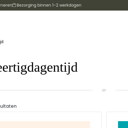
rneren
Bezorging binnen 1–2 werkdagen
jd
ertigdagentijd
sultaten