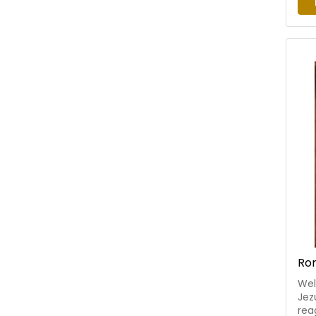
aan
med
onderbo
Ame
van
dag
Hol
van
Ron
Wel
Jez
rea