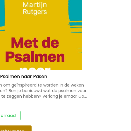
 Psalmen naar Pasen
in om geïnspireerd te worden in de weken
sen? Ben je benieuwd wat de psalmen voor
d te zeggen hebben? Verlang je ernaar God
 leren kennen? Laat je verrassen door de
kracht van de psalmen, en leef bewust toe
 lijden, sterven en de opstanding van Jezus!
oorraad
ag van de veertigdagentijd een overdenking
 bij de eerste veertig psalmen. • Om alleen
 te lezen, bijvoorbeeld na de maaltijd.