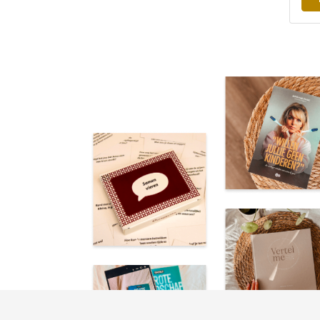
Prac
over
gebeden • Woo
gro