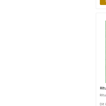
Gra
pra
Rit
Rit
Dit