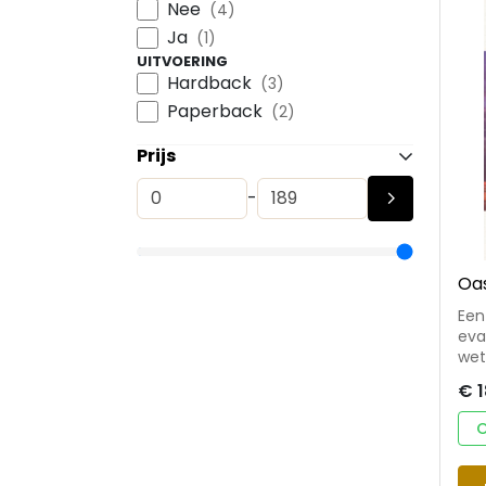
Nee
(4)
Ja
(1)
UITVOERING
Hardback
(3)
Paperback
(2)
Prijs
-
Oas
Een
evangel
wet
Je 
€ 1
zic
mak
O
ste
wan
hem