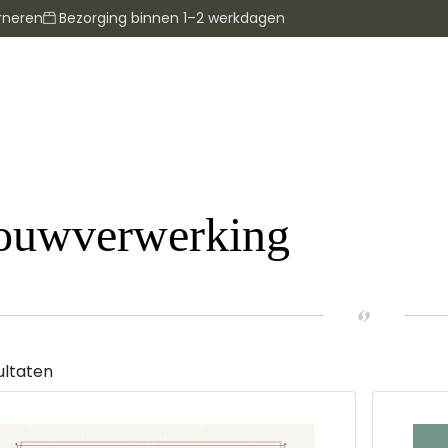
rneren
Bezorging binnen 1–2 werkdagen
ouwverwerking
ultaten