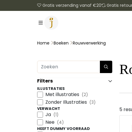
Gratis verzending vanaf €20
Gratis retou
Rouwverwerking
Home
Boeken
R
Filters
ILLUSTRATIES
Met illustraties
(2)
Zonder Illustraties
(3)
VERWACHT
5 res
Ja
(1)
Nee
(4)
HEEFT DUMMY VOORRAAD