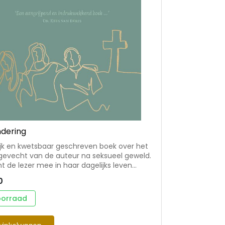
dering
ijk en kwetsbaar geschreven boek over het
k gevecht van de auteur na seksueel geweld.
 de lezer mee in haar dagelijks leven
e telkens weer te dealen heeft met
0
vingen, worstelt met negatieve gedachten
vragen heeft, onder andere aan het adres
oorraad
 Juist omdat God door de Bijbel haar
weer troost, is er ook verwondering, zelfs al
nd ontzettend pijn doen. Dit boek biedt