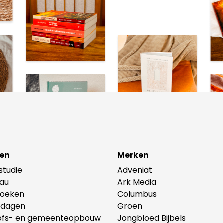
en
Merken
lstudie
Adveniat
au
Ark Media
oeken
Columbus
tdagen
Groen
ofs- en gemeenteopbouw
Jongbloed Bijbels