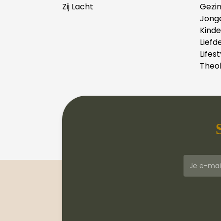
Zij Lacht
Gezi
Jong
Kind
Liefd
Lifest
Theol