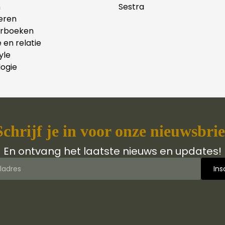
n
Sestra
eren
erboeken
e en relatie
yle
ogie
Schrijf je in voor onze nieuwsbrie
En ontvang het laatste nieuws en updates!