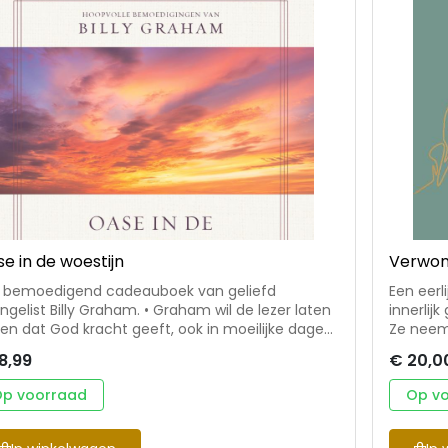
e in de woestijn
Verwon
 bemoedigend cadeauboek van geliefd
Een eerl
ist Billy Graham. • Graham wil de lezer laten
innerlij
en dat God kracht geeft, ook in moeilijke dagen.
Ze neemt
hoeft het niet alleen te doen. • Voor eenieder die
waarin z
8,99
€ 20,0
h eenzaam of teleurgesteld voelt, rouwt, te
herbele
en krijgt met ouderdom of verlangt naar een
en veel 
p voorraad
Op v
rker geloof. Daarnaast ook voor eenieder die
van God.
delt met iemand die deze gevoelens heeft en
telkens 
/haar wil bemoedigen met een cadeau. •
blijft de wo