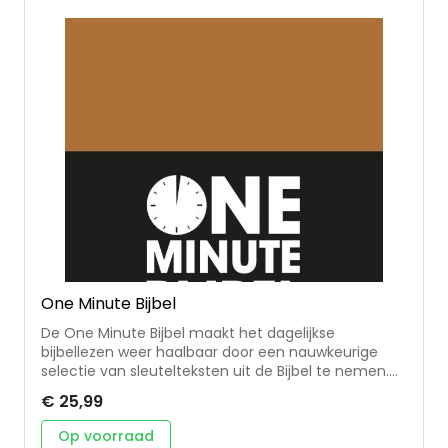
One Minute Bijbel
De One Minute Bijbel maakt het dagelijkse
bijbellezen weer haalbaar door een nauwkeurige
selectie van sleutelteksten uit de Bijbel te nemen.
Van Genesis tot Openbaring – 366 één minuut
€ 25,99
stukjes om te lezen. Aan het eind van elke dag
worden verwijsteksten genoemd die gelezen
Op voorraad
kunnen worden voor extra verdieping bij de thema’s