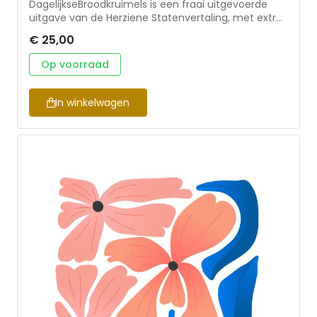
DagelijkseBroodkruimels is een fraai uitgevoerde
uitgave van de Herziene Statenvertaling, met extra
katernen die stijlvol zijn vormgegeven. Formaat:
€ 25,00
10x15 cm
Op voorraad
In winkelwagen