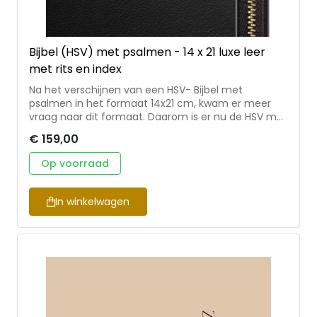
Bijbel (HSV) met psalmen - 14 x 21 luxe leer
met rits en index
Na het verschijnen van een HSV- Bijbel met
psalmen in het formaat 14x21 cm, kwam er meer
vraag naar dit formaat. Daarom is er nu de HSV met
psalmen in een luxe uitvoering! Deze Bijbel heeft
€ 159,00
een leren omslag, met index en rits. En uiteraard in
een mooie koker ter bescherming!
Op voorraad
In winkelwagen