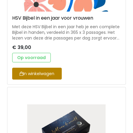
HSV Bijbel in een jaar voor vrouwen
Met deze HSV Bijbel in een jaar heb je een complete
Bijbel in handen, verdeeld in 365 x 3 passages. Het
lezen van deze drie passages per dag zorgt ervoor
dat je de hele Bijbel in één jaar kunt doorlezen. Deze
€ 39,00
editie in de Herziene Statenvertaling biedt een frisse
kijk en nieuwe inzichten door zijn unieke opzet. Elke
Op voorraad
dagelijkse lezing bestaat uit: • Een verhalend
gedeelte (weergegeven in drie kolommen) • Een
onderwijzend gedeelte (weergegeven in twee
In winkelwagen
kolommen) • Een gedeelte uit de poëtische of
wijsheidsboeken (weergegeven in één kolom)