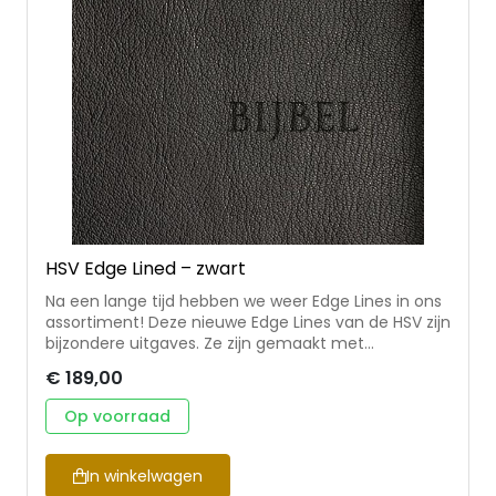
HSV Edge Lined – zwart
Na een lange tijd hebben we weer Edge Lines in ons
assortiment! Deze nieuwe Edge Lines van de HSV zijn
bijzondere uitgaves. Ze zijn gemaakt met
hoogwaardige materialen, afgewerkt tot in de
€ 189,00
kleinste details en hebben een luxe uitstraling. Het
omslag is gemaakt van flexibel leer, waardoor de
Op voorraad
Bijbel prettig in de hand ligt en soepel openslaat.
Omdat een Edge Line van de HSV zo fijn openslaat,
is het een waardevol cadeau bij speciale
In winkelwagen
gelegenheden of een praktische Bijbel voor dagelijks