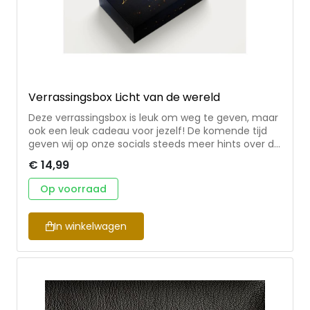
Verrassingsbox Licht van de wereld
Deze verrassingsbox is leuk om weg te geven, maar
ook een leuk cadeau voor jezelf! De komende tijd
geven wij op onze socials steeds meer hints over de
inhoud van deze verrassingsbox. Maar we
€ 14,99
verklappen niet alles: het blijft een verrassing wat je
allemaal krijgt als je de doos opent! Ook geschikt als
Op voorraad
relatie-, verjaardags- en kerstgeschenk. •
Verrassingsbox inclusief notitieboek en bijpassende
items • Limited edition: op=op! • Geschikt als
In winkelwagen
cadeau voor een ander, maar ook voor jezelf