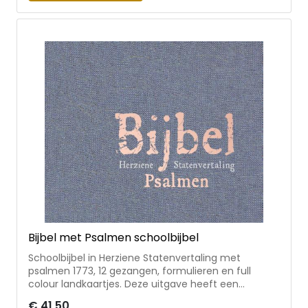
gebruik. Afmetingen zijn 15x23cm “Zeer goede
kwaliteit, handige doorverwijzingen en zeer goed
leesbaar. Materiaal is van leer en de pagina’s zijn
van hoge kwaliteit samengebonden, dus een Bijbel
die heel lang meegaat. Ben er zelf heel tevreden
mee" - G. Biervliet over de oude HSV Edge Line
Bijbel met Psalmen schoolbijbel
Schoolbijbel in Herziene Statenvertaling met
psalmen 1773, 12 gezangen, formulieren en full
colour landkaartjes. Deze uitgave heeft een
eigentijds, blauw linnen omslag. De Bijbel heeft twee
€ 41,50