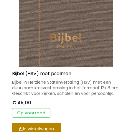
Bijbel (HSV) met psalmen
Bijbel in Herziene Statenvertaling (HSV) met een
duurzaam krasvast omslag in het formaat 12x18 cm.
Geschikt voor kerken, scholen en voor persoonlijk
gebruik. Deze uitgave bevat de complete bijbeltekst
€ 45,00
en de berijmde psalmen 1773, enige gezangen en
formulieren.
Op voorraad
In winkelwagen