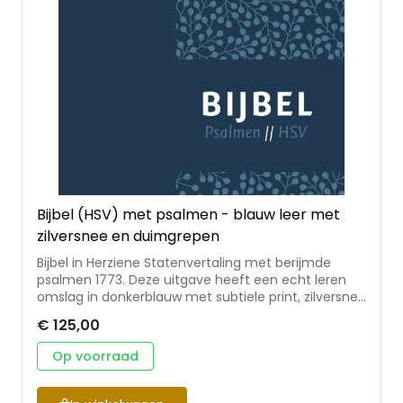
Bijbel (HSV) met psalmen - blauw leer met
zilversnee en duimgrepen
Bijbel in Herziene Statenvertaling met berijmde
psalmen 1773. Deze uitgave heeft een echt leren
omslag in donkerblauw met subtiele print, zilversnee
en duimgrepen. Een zeer stijlvolle en
€ 125,00
onderscheidende editie. De Bijbel wordt geleverd in
een bijpassende koker, heeft twee leeslinten en is
Op voorraad
12×18 cm.