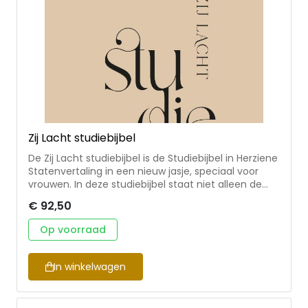
Zij Lacht studiebijbel
De Zij Lacht studiebijbel is de Studiebijbel in Herziene
Statenvertaling in een nieuw jasje, speciaal voor
vrouwen. In deze studiebijbel staat niet alleen de
volledige inhoud van de Bijbel, maar ook twee Zij
€ 92,50
Lacht katernen, uitgebreide commentaren, context
bij ieder Bijbelboek, kaarten, illustraties,
Op voorraad
Bijbelverwijzingen, uitleg over Bijbelse feesten en
tradities, tijdlijnen en meer! Met de Zij Lacht
studiebijbel wordt het nog makkelijker om de Bijbel
In winkelwagen
(beter) te lezen en begrijpen. Formaat: 16x24 cm