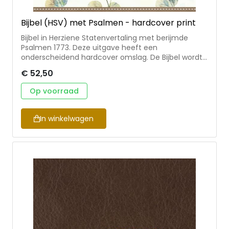
Bijbel (HSV) met Psalmen - hardcover print
Bijbel in Herziene Statenvertaling met berijmde
Psalmen 1773. Deze uitgave heeft een
onderscheidend hardcover omslag. De Bijbel wordt
geleverd in een stevige bijpassende koker.
€ 52,50
Handzaam om mee te nemen. De Bijbel heeft het
formaat 10x15 cm.
Op voorraad
In winkelwagen