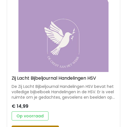
Paperback
(12)
Kartonnen boek
(1)
Bundel
(1)
Puzzel
(1)
E-book
(1)
Kaarten
(2)
Zij Lacht Bijbeljournal Handelingen HSV
De Zij Lacht Bijbeljournal Handelingen HSV bevat het
volledige bijbelboek Handelingen in de HSV. Er is veel
ruimte om je gedachtes, gevoelens en beelden op
te schrijven en te tekenen bij het lezen van de tekst.
€ 14,99
Zo kan je de Bijbel beter leren lezen, begrijpen en
leven! • journal met de tekst van het bijbelboek
Op voorraad
Handelingen, met veel ruimte voor schrijven •
inleiding op het bijbelboek, met extra marge voor