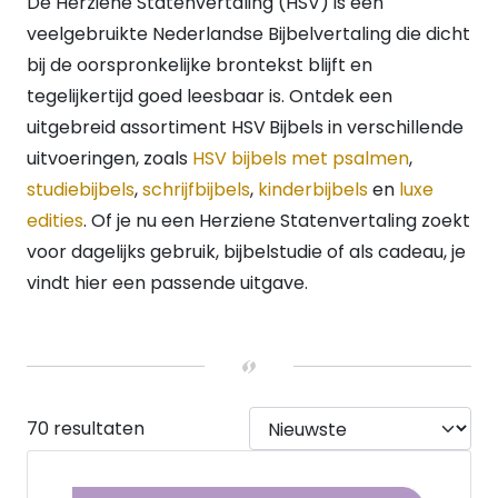
De Herziene Statenvertaling (HSV) is een
DUIMGREPEN
veelgebruikte Nederlandse Bijbelvertaling die dicht
Duimgrepen
(7)
bij de oorspronkelijke brontekst blijft en
Geen duimgrepen
(64)
tegelijkertijd goed leesbaar is. Ontdek een
KOKER
Geen koker
(44)
uitgebreid assortiment HSV
Bijbels in verschillende
Koker
(27)
uitvoeringen, zoals
HSV bijbels met psalmen
,
VERWACHT
studiebijbels
,
schrijfbijbels
,
kinderbijbels
en
luxe
Ja
(4)
edities
. Of je nu een Herziene Statenvertaling zoekt
Nee
(67)
HEEFT DUMMY VOORRAAD
voor dagelijks gebruik, bijbelstudie of als cadeau, je
Nee
(66)
vindt hier een passende uitgave.
Ja
(5)
KLEURSNEDE
Goud met rood
(1)
Goud
(9)
Print
(1)
70 resultaten
Zilver
(3)
UITVOERING
Hardback
(53)