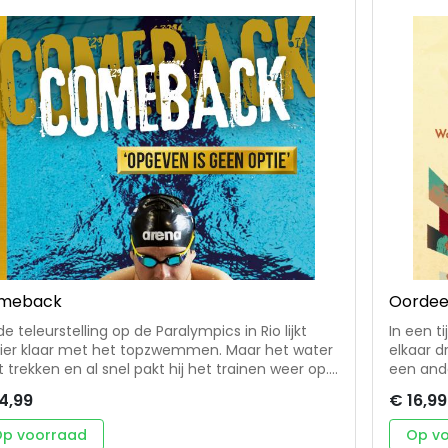
ik is predikant van de hervormde gemeente van
drecht en deeltijds gastdocent aan de
ngelische Theologische Faculteit in Leuven.
der diende hij de gemeenten van Moordrecht,
e, Hoevelaken en Moerkapelle.
meback
Oordee
de teleurstelling op de Paralympics in Rio lijkt
In een t
vier klaar met het topzwemmen. Maar het water
elkaar dr
ft trekken en al snel pakt hij het trainen weer op.
een ande
dens de studentenkampioenschappen – niet
Jezus' o
4,99
€ 16,99
s para – wint hij goud! Het voelt als een
deze ho
eback. Tot het noodlot opnieuw toeslaat. Een
een werel
p voorraad
Op v
elukkige val eindigt in een gebroken heup en
verbindt