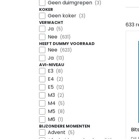
Geen duimgrepen
(3)
KOKER
Geen koker
(3)
VERWACHT
633 r
Ja
(5)
Nee
(631)
HEEFT DUMMY VOORRAAD
Nee
(623)
Ja
(13)
AVI-NIVEAU
E3
(8)
E4
(2)
E5
(12)
M3
(2)
M4
(5)
M5
(8)
M6
(1)
BIJZONDERE MOMENTEN
Bit
Advent
(5)
Dit