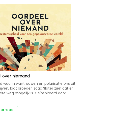
l over niemand
ijd waarin wantrouwen en polarisatie ons uit
ijven, laat broeder Isaac Slater zien dat er
re weg mogelijk is. Geïnspireerd door
proep om niet te oordelen, toont hij hoe
uding een genezend antwoord kan zijn voor
d - en een kerk - die verdeeld raakt. Slater
oorraad
 de eeuwenoude spiritualiteit van de