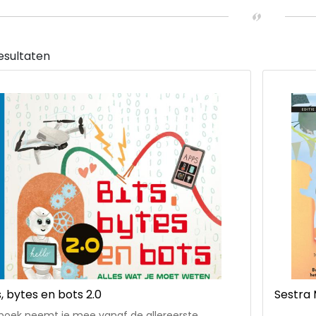
esultaten
s, bytes en bots 2.0
Sestra
 boek neemt je mee vanaf de allereerste