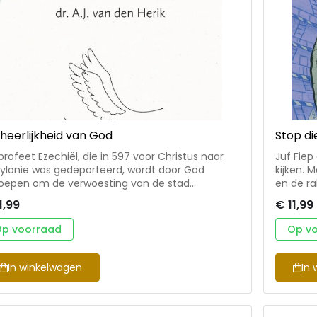
heerlijkheid van God
Stop di
profeet Ezechiël, die in 597 voor Christus naar
Juf Fiep
ylonië was gedeporteerd, wordt door God
kijken. 
oepen om de verwoesting van de stad
en de ra
uzalem en haar tempel aan te kondigen. Door
afloopt … • vrolijk, humoristisch en sp
1,99
€ 11,99
n visioenen worden we deelgenoot van het
ruimteva
ma dat God Zijn volk straft, maar hen ook redt,
groep 3 
p voorraad
Op v
nieuwt en tot glorie brengt. In dit boek brengt ds.
je in een 
 den Herik de boodschap en actuele betekenis
Oranje e
dit fascinerende bijbelboek dichterbij. • 8
samen aa
In winkelwagen
In 
belstudies over het bijbelboek Ezechiël • goed
op AVI-3
ikbaar voor kringen in de gemeente • met
eksvragen en liedsuggesties Ds. A.J. van den