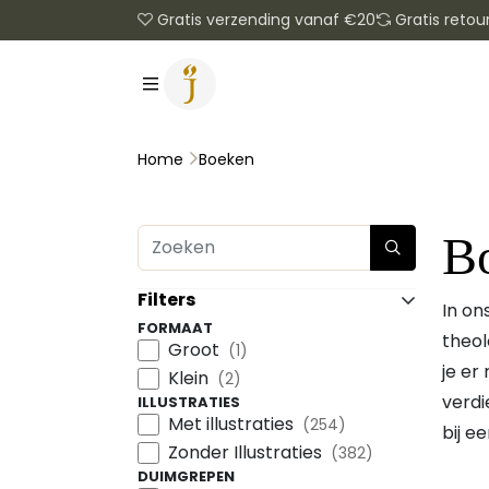
Gratis verzending vanaf €20
Gratis retou
Boeken
Home
B
Filters
In on
FORMAAT
theol
Groot
(1)
je er
Klein
(2)
verdi
ILLUSTRATIES
Met illustraties
(254)
bij e
Zonder Illustraties
(382)
DUIMGREPEN