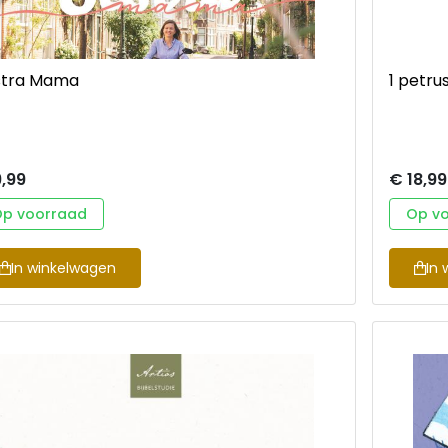
stra Mama
1 petru
,99
€ 18,99
p voorraad
Op v
In winkelwagen
In 