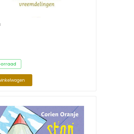
s
oorraad
winkelwagen