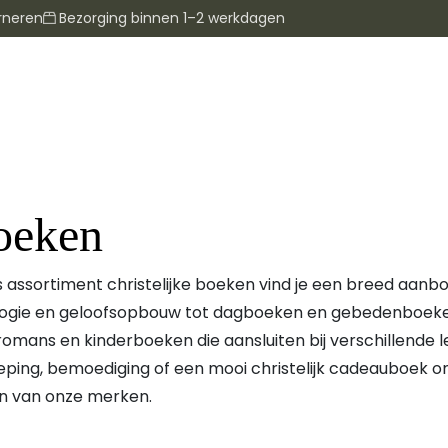
rneren
Bezorging binnen 1–2 werkdagen
oeken
s assortiment christelijke boeken vind je een breed aanbod
ogie en geloofsopbouw tot dagboeken en gebedenboeken 
 romans en kinderboeken die aansluiten bij verschillende 
eping, bemoediging of een mooi christelijk cadeauboek om
en van onze merken.