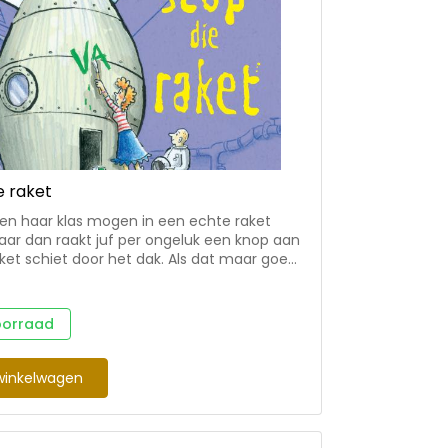
e raket
 en haar klas mogen in een echte raket
Maar dan raakt juf per ongeluk een knop aan
ket schiet door het dak. Als dat maar goed
annend
artavontuur • voor beginnende lezers in
(en 4) • met achterin informatie over hoe
oorraad
raket slaapt, eet, je wast, enz. Corien
n Marja Meijer werken al meer dan tien jaar
n de verhalen over juf Fiep en haar klas
winkelwagen
/4 niveau.