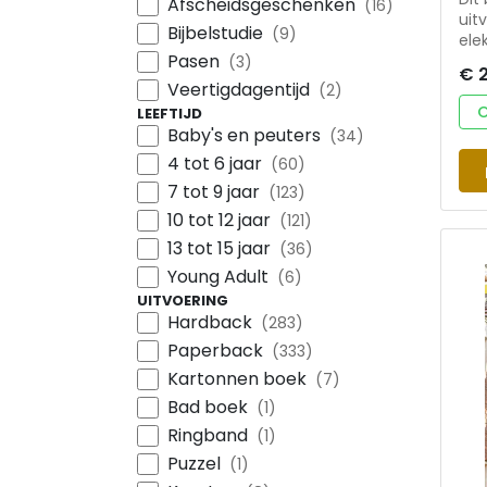
Afscheidsgeschenken
(16)
uit
Bijbelstudie
(9)
ele
Pasen
com
(3)
€ 
Van
Veertigdagentijd
(2)
wer
O
LEEFTIJD
mil
Baby's en peuters
(34)
mil
4 tot 6 jaar
(60)
men
men
7 tot 9 jaar
(123)
bes
10 tot 12 jaar
(121)
uitvinden. Inclu
13 tot 15 jaar
deep
(36)
Voo
Young Adult
(6)
basi
UITVOERING
en 
Hardback
(283)
ont
Paperback
(333)
Kartonnen boek
(7)
Bad boek
(1)
Ringband
(1)
Puzzel
(1)