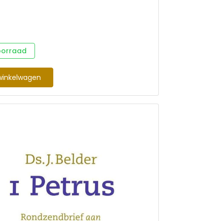
oorraad
winkelwagen