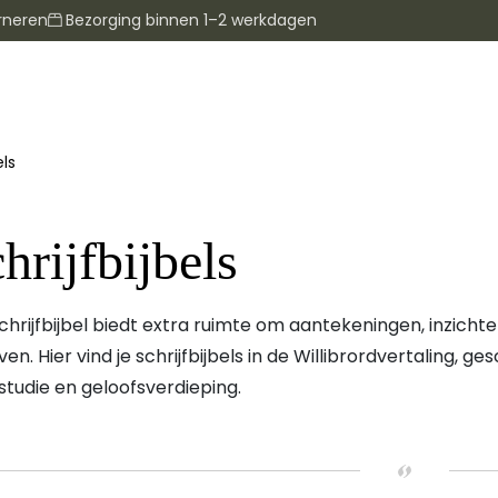
rneren
Bezorging binnen 1–2 werkdagen
els
hrijfbijbels
chrijfbijbel biedt extra ruimte om aantekeningen, inzichte
jven. Hier vind je schrijfbijbels in de Willibrordvertaling, ge
lstudie en geloofsverdieping.