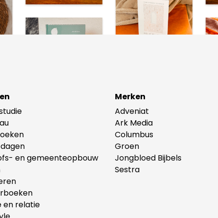
en
Merken
lstudie
Adveniat
au
Ark Media
oeken
Columbus
tdagen
Groen
ofs- en gemeenteopbouw
Jongbloed Bijbels
n
Sestra
eren
erboeken
e en relatie
yle