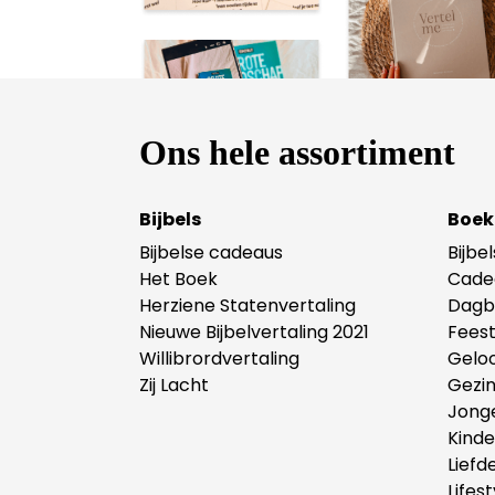
Ons hele assortiment
Bijbels
Boek
Bijbelse cadeaus
Bijbe
Het Boek
Cade
Herziene Statenvertaling
Dagb
Nieuwe Bijbelvertaling 2021
Fees
Willibrordvertaling
Gelo
Zij Lacht
Gezi
Jong
Kind
Liefd
Lifest