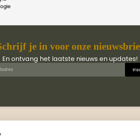
ogie
Schrijf je in voor onze nieuwsbrie
En ontvang het laatste nieuws en updates!
 van Jongbloed Media
Contact
jn wij
Manuscripten
s