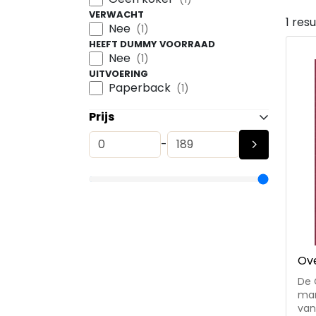
VERWACHT
1 res
Nee
(1)
HEEFT DUMMY VOORRAAD
Nee
(1)
UITVOERING
Paperback
(1)
Prijs
-
Ove
De 
man
van