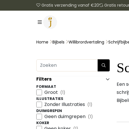
Gratis verzending vanaf €20
Gratis retou
Schrijfbijb
Home
Bijbels
Willibrordvertaling
Sc
Filters
Een s
FORMAAT
Groot
schri
(1)
ILLUSTRATIES
Bijbe
Zonder Illustraties
(1)
DUIMGREPEN
Geen duimgrepen
(1)
KOKER
Geen koker
(1)