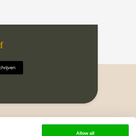
f
Volg ons
Allow all