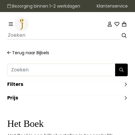
Klantenservice
Bezorging binnen 1–2 werkdagen
Terug naar
Bijbels
Filters
FORMAAT
Prijs
Groot
(2)
Middel
(2)
-
ILLUSTRATIES
Met illustraties
(1)
Het Boek
Zonder Illustraties
(3)
DUIMGREPEN