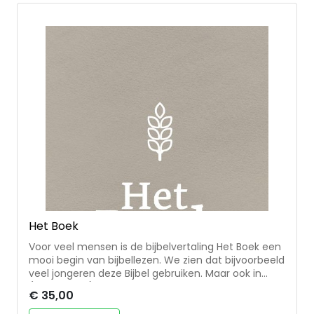
• praktisch: sluit aan bij het dagelijks leven • raakt
het gevoel en geloof • in begrijpelijke woordkeuze en
taal van nu • laagdrempelig • met een persoonlijke
insteek Formaat: 12x18 cm
Het Boek
Voor veel mensen is de bijbelvertaling Het Boek een
mooi begin van bijbellezen. We zien dat bijvoorbeeld
veel jongeren deze Bijbel gebruiken. Maar ook in
(missionaire) situaties waarin bijbellezen steeds
€ 35,00
minder voorkomt, is deze Bijbel begrijpelijk om te
lezen en heeft zij een warme persoonlijke insteek.