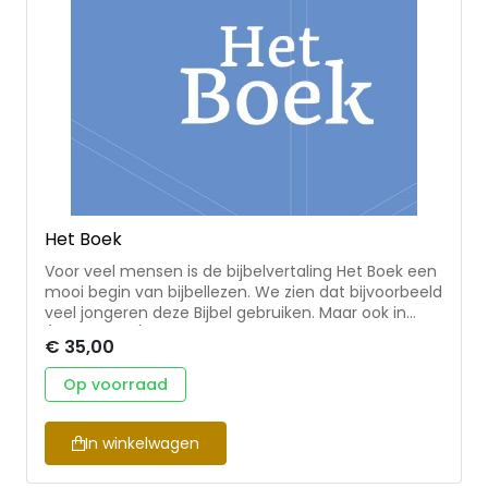
Het Boek
Voor veel mensen is de bijbelvertaling Het Boek een
mooi begin van bijbellezen. We zien dat bijvoorbeeld
veel jongeren deze Bijbel gebruiken. Maar ook in
(missionaire) situaties waarin bijbellezen steeds
€ 35,00
minder voorkomt, is deze Bijbel begrijpelijk om te
lezen en heeft zij een warme persoonlijke insteek.
Op voorraad
Het Boek is gebaseerd op bestaande
bijbelvertalingen in het Engels en Nederlands. De
tekst van de Bijbel wordt in eigen woorden
In winkelwagen
herverteld, gedachte voor gedachte. Kortom: hét
Boek om te lezen! Wat lezers zeggen over Het Boek: