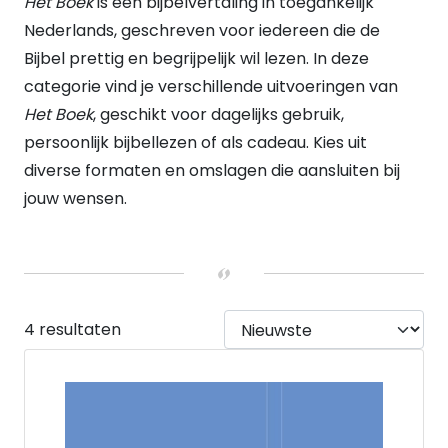
Het Boek
is een bijbelvertaling in toegankelijk
Geen duimgrepen
(4)
Nederlands, geschreven voor iedereen die de
KOKER
Geen koker
(4)
Bijbel prettig en begrijpelijk wil lezen. In deze
VERWACHT
categorie vind je verschillende uitvoeringen van
Nee
(4)
Het Boek
, geschikt voor dagelijks gebruik,
HEEFT DUMMY VOORRAAD
Nee
(4)
persoonlijk bijbellezen of als cadeau. Kies uit
UITVOERING
diverse formaten en omslagen die aansluiten bij
Hardback
(4)
jouw wensen.
4 resultaten