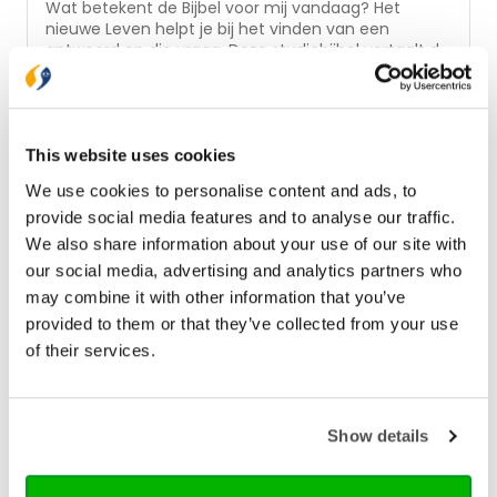
Wat betekent de Bijbel voor mij vandaag? Het
nieuwe Leven helpt je bij het vinden van een
antwoord op die vraag. Deze studiebijbel vertaalt de
Bijbel naar de praktijk van het leven en biedt
€ 85,00
daarvoor duizenden aantekeningen, verwijzingen,
uitgebreide persoons- beschrijvingen, landkaarten
Op voorraad
en informatieve artikelen. Het nieuwe Leven bevat
de complete bijbeltekst in de vertaling van Het
This website uses cookies
Boek, een parafrase die de geloofsinhoud van de
In winkelwagen
We use cookies to personalise content and ads, to
oorspronkelijke tekst nauwkeurig weergeeft. Nu in
een nieuw jasje, passend bij de nieuwe uitgaves van
provide social media features and to analyse our traffic.
Het Boek! Ontzettend fijne Bijbel! Lekker groot dus
We also share information about your use of our site with
meer een ‘tafelmodel’. Ik gebruik hem graag voor
our social media, advertising and analytics partners who
mijn bijbelstudies, vanwege de vele praktische
may combine it with other information that you’ve
commentaren over de bijbelverzen. Ook zijn de
‘persoonsbeschrijvingen’ heel interessant om te
provided to them or that they’ve collected from your use
lezen. Geeft je echt inzicht over wie een persoon
of their services.
was, evenals zijn achtergrond en brengt zo de
verhalen echt tot leven. (...) Door de uitleg bij elk
bijbelgedeelte kun je écht het Woord tot je nemen
en in je dagelijkse leven in de praktijk brengen. Écht
Show details
een aanrader en een prachtige aanvulling op de
‘gewone’ Bijbel. - Leonie Duyster over Het nieuwe
Leven