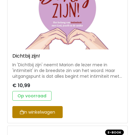
Dichtbij zijn!
In 'Dichtbij zijn' neemt Marion de lezer mee in
'intimiteit' in de breedste zin van het woord. Haar
uitgangspunt is dat alles begint met intimiteit met
jezelf, waarvan uit intimiteit met de ander en met
€ 10,99
God kan ontstaan en groeien. Deze verschillende
vormen van intimiteit komen allemaal aanbod,
Op voorraad
aangevuld met manier waarop ze met elkaar
samenhangen. Met toegankelijke theorie over
intimiteit en praktische toepassingen voor je eigen
In winkelwagen
leven. Het boek bevat tien hoofdstukken met aan
het einde van elk hoofdstuk verwerkingsvragen voor
de lezer.
E-BOOK