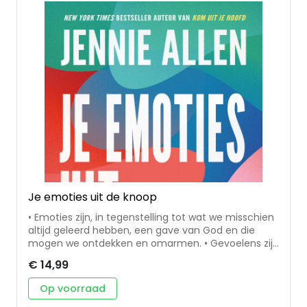
Je emoties uit de knoop
• Emoties zijn, in tegenstelling tot wat we misschien
altijd geleerd hebben, een gave van God en die
mogen we ontdekken en omarmen. • Gevoelens zijn
gemaakt om gevoeld, onderzocht en gedeeld te
€ 14,99
worden. Jennie Allen legt dit uit en maakt dit
praktisch. Jennie Allen is oprichtster van en de
Op voorraad
drijvende kracht achter IF:Gathering, een