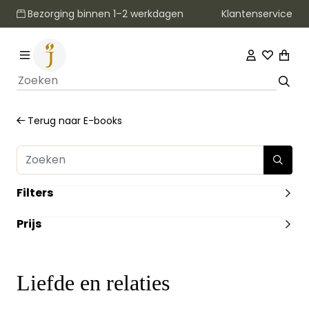
Klantenservice
Bezorging binnen 1–2 werkdagen
Terug naar
E-books
Filters
ILLUSTRATIES
Prijs
Zonder Illustraties
(7)
VERWACHT
-
Nee
(7)
HEEFT DUMMY VOORRAAD
Liefde en relaties
Ja
(7)
UITVOERING