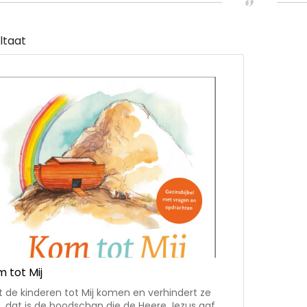
ultaat
 tot Mij
t de kinderen tot Mij komen en verhindert ze
t, dat is de boodschap die de Heere Jezus gaf