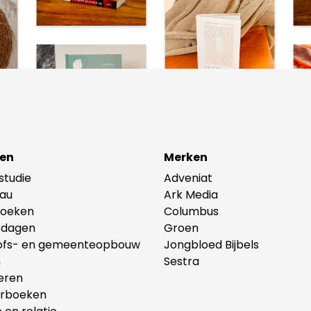
en
Merken
lstudie
Adveniat
au
Ark Media
oeken
Columbus
tdagen
Groen
ofs- en gemeenteopbouw
Jongbloed Bijbels
n
Sestra
eren
erboeken