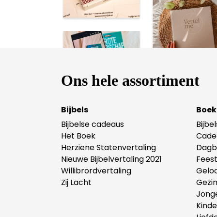
Ons hele assortiment
Bijbels
Boek
Bijbelse cadeaus
Bijbe
Het Boek
Cade
Herziene Statenvertaling
Dagb
Nieuwe Bijbelvertaling 2021
Fees
Willibrordvertaling
Gelo
Zij Lacht
Gezi
Jong
Kind