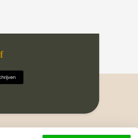
f
Volg ons