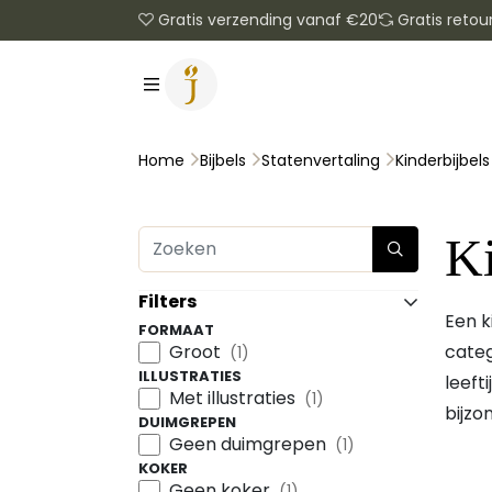
Gratis verzending vanaf €20
Gratis retou
Kinderbijbels
Home
Bijbels
Statenvertaling
Ki
Filters
Een k
FORMAAT
Groot
categ
(1)
ILLUSTRATIES
leeft
Met illustraties
(1)
bijzo
DUIMGREPEN
Geen duimgrepen
(1)
KOKER
Geen koker
(1)