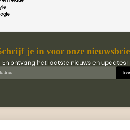
e en relatie
yle
ogie
Schrijf je in voor onze nieuwsbrie
En ontvang het laatste nieuws en updates!
 van Jongbloed Media
Contact