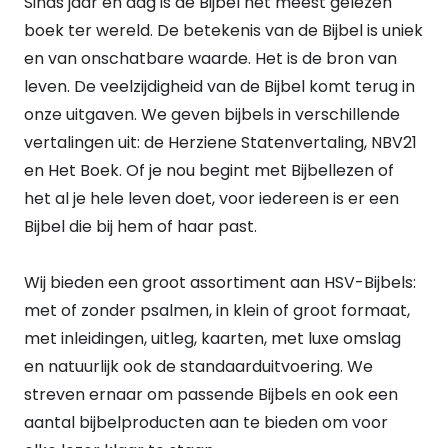
Sinds jaar en dag is de Bijbel het meest gelezen
DUIMGREPEN
boek ter wereld. De betekenis van de Bijbel is uniek
Duimgrepen
(7)
en van onschatbare waarde. Het is de bron van
Geen duimgrepen
(80)
leven. De veelzijdigheid van de Bijbel komt terug in
KOKER
Geen koker
(58)
onze uitgaven. We geven bijbels in verschillende
Koker
(29)
vertalingen uit: de Herziene Statenvertaling, NBV21
VERWACHT
en Het Boek. Of je nou begint met Bijbellezen of
Ja
(27)
het al je hele leven doet, voor iedereen is er een
Nee
(98)
HEEFT DUMMY VOORRAAD
Bijbel die bij hem of haar past.
Nee
(93)
Ja
(32)
Wij bieden een groot assortiment aan HSV-Bijbels:
KLEURSNEDE
met of zonder psalmen, in klein of groot formaat,
Goud met rood
(1)
Goud
met inleidingen, uitleg, kaarten, met luxe omslag
(9)
Print
(1)
en natuurlijk ook de standaarduitvoering. We
Zilver
(3)
streven ernaar om passende Bijbels en ook een
LEEFTIJD
aantal bijbelproducten aan te bieden om voor
Baby's en peuters
(1)