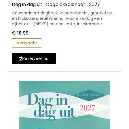
Dag in dag uit | Dagblokkalender | 2027
Gewaardeerd dagboek, in paperback-, grootletter-,
en blokkalenderuitvoering. Voor elke dag een
bijbeltekst (NBV21) en een korte, inspirerende
overdenking. In de dagblokkalender ook een
€ 18,99
pakkende oneliner. Geschreven door auteurs uit
diverse kerkelijke richtingen, onder redactie van
Verwacht
Mariska Compagnie, in nauwe samenwerking met
het Leger des Heils. Inclusief vermelding van joodse
en nationale feestdagen. Dit is de dagblokkalender
Reserveer nu
uitvoering.