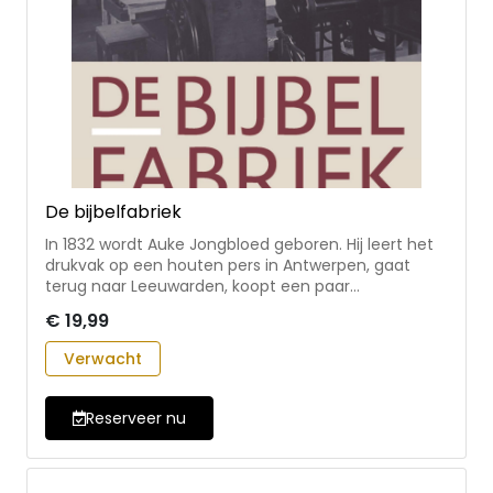
De bijbelfabriek
In 1832 wordt Auke Jongbloed geboren. Hij leert het
drukvak op een houten pers in Antwerpen, gaat
terug naar Leeuwarden, koopt een paar
leegstaande huizen op en stopt zijn laatste centen
€ 19,99
in een nieuwe drukpers. Familiebedrijf Jongbloed is
geboren. Meerdere malen staat het voortbestaan
Verwacht
van de onderneming op het spel. De
wereldoorlogen zijn spannend en de concurrentie is
zwaar. De bijbelfabriek is de fascinerende
Reserveer nu
familiegeschiedenis van vijf generaties Jongbloed
die hun leven lang bijbels drukken, het
dundrukpapier ontdekken en omhelzen, en zoveel