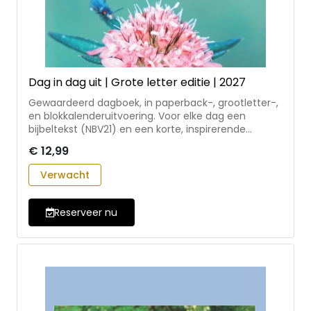
Dag in dag uit | Grote letter editie | 2027
Gewaardeerd dagboek, in paperback-, grootletter-,
en blokkalenderuitvoering. Voor elke dag een
bijbeltekst (NBV21) en een korte, inspirerende
overdenking. In de dagblokkalender ook een
€ 12,99
pakkende oneliner. Geschreven door auteurs uit
diverse kerkelijke richtingen, onder redactie van
Verwacht
Mariska Compagnie, in nauwe samenwerking met
het Leger des Heils. Inclusief vermelding van joodse
en nationale feestdagen. Dit is de grootletter editie.
Reserveer nu