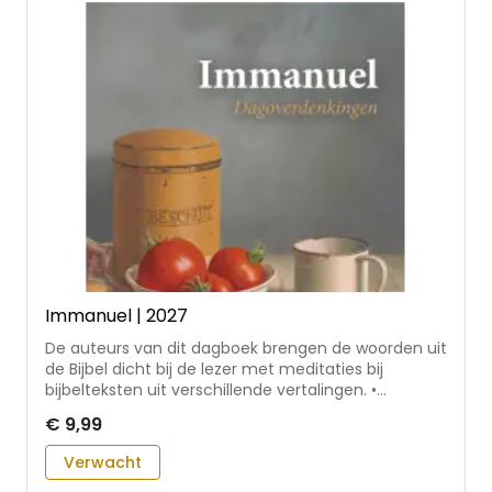
Heusinkveld, ds. P.H. Zaadstra, ds. A. Haasnoot, ds. L.
van der Laan en ds. P. Rozeboom.
Immanuel | 2027
De auteurs van dit dagboek brengen de woorden uit
de Bijbel dicht bij de lezer met meditaties bij
bijbelteksten uit verschillende vertalingen. •
jaargang 2027 is de 117e editie van Immanuel •
€ 9,99
jaarlijks werken verschillende predikanten uit
confessioneel- hervormde kring mee aan het
Verwacht
dagboek • geschikt voor persoonlijk gebruik of in