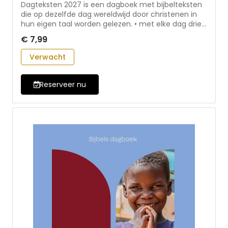
Dagteksten 2027 is een dagboek met bijbelteksten
die op dezelfde dag wereldwijd door christenen in
hun eigen taal worden gelezen. • met elke dag drie
terugkerende elementen: twee bijbelteksten (één
€ 7,99
uit het Oude en één uit het Nieuwe Testament) en
een lied of gedicht dat de Evangelische
Verwacht
Broedergemeente erbij heeft gezocht • door het
kleine formaat makkelijk mee te nemen in de
binnenzak of tas Dagteksten wordt jaarlijks
Reserveer nu
samengesteld door de Evangelische
Broedergemeente. Het boek verschijnt in meer dan
zestig talen.