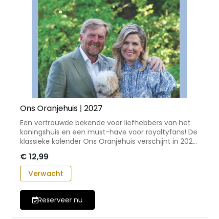
Ons Oranjehuis | 2027
Een vertrouwde bekende voor liefhebbers van het
koningshuis en een must-have voor royaltyfans! De
klassieke kalender Ons Oranjehuis verschijnt in 2027
voor de 80e maal. De kalender is praktisch en
€ 12,99
duurzaam uitgevoerd: het handzame formaat gaat
samen met een duidelijk calendarium. Een
Verwacht
achterzijde van stevig bordkarton, een transparant
voorblad en een spiraalbinding inclusief
ophanghaakje maken de kalender compleet. • met
Reserveer nu
dertien prachtige fullcolour foto’s van recente
datum die een gevarieerde en originele blik op de