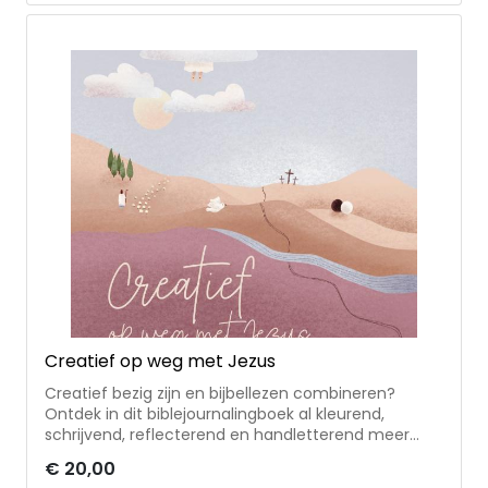
Creatief op weg met Jezus
Creatief bezig zijn en bijbellezen combineren?
Ontdek in dit biblejournalingboek al kleurend,
schrijvend, reflecterend en handletterend meer
over Jezus’ leven, woorden en je eigen leven met
€ 20,00
Hem. Groei in geloof door middel van inspirerende