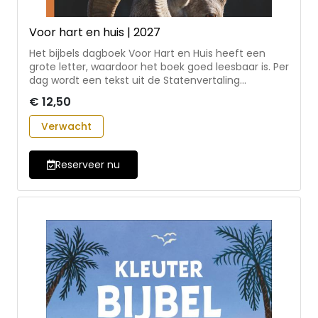
Voor hart en huis | 2027
Het bijbels dagboek Voor Hart en Huis heeft een
grote letter, waardoor het boek goed leesbaar is. Per
dag wordt een tekst uit de Statenvertaling
toegelicht met een meditatie en wordt een te
€ 12,50
zingen Psalm uit de berijming 1773 opgegeven. •
dagboek voor twaalf maanden, waarin iedere
Verwacht
maand één bijbelboek wordt behandeld (met
uitzondering van de christelijke feestdagen,
waarvoor een vrije tekstkeuze is) Medewerkers aan
Reserveer nu
deze uitgave zijn: ds. A. van Heteren, ds. M. Baan, ds.
D.J. Budding, ds. H. Polinder en drs. J.P. Proos.