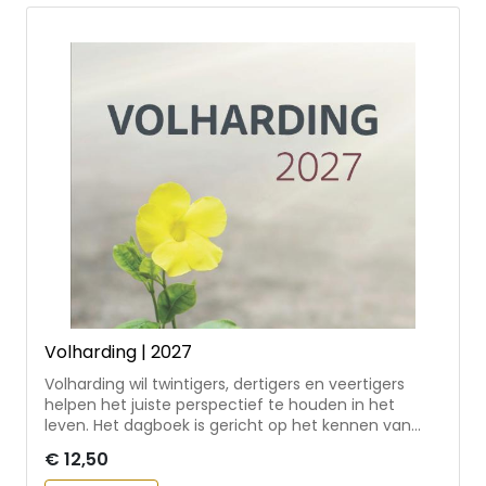
leden van de koninklijke familie geven • inclusief
stamboompagina en een overzicht van de Oranje-
verjaardagen per maand
Volharding | 2027
Volharding wil twintigers, dertigers en veertigers
helpen het juiste perspectief te houden in het
leven. Het dagboek is gericht op het kennen van
God en Zijn Woord, en geeft richting aan het leven
€ 12,50
van de lezer. • actueel geschreven dagboek voor