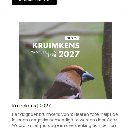
Tonny Lievers, Marcel Verwaal, Ron Vellekoop,
Jacques van der Bijl, Alinda Rutgers, Yvan Thomas,
Robert Rozendal, Henk Jan Zwart, Bert Streuper, Irma
Torn, Gerard den Boer, Gerhard Westerman en Anne
Schotanus-Rozendal.
Kruimkens | 2027
Het dagboek Kruimkens van ’s Heeren tafel helpt de
lezer om dagelijks bemoedigd te worden door Gods
Woord. • met per dag een overdenking aan de hand
van een bijbeltekst uit de NBG’51 • bij elke dag een te