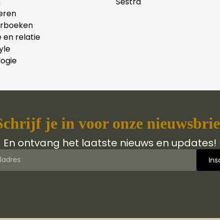
n
Sestra
eren
erboeken
e en relatie
yle
ogie
Schrijf je in voor onze nieuwsbrie
En ontvang het laatste nieuws en updates!