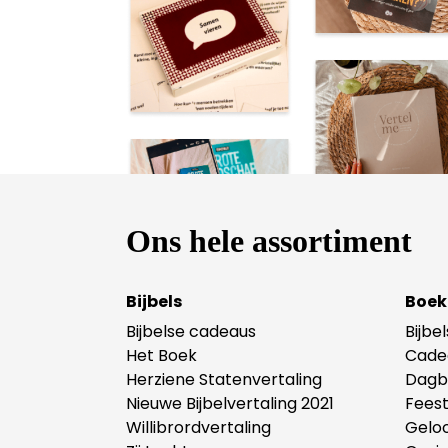
een
‘ge
Lev
Ons hele assortiment
Bijbels
Boek
Bijbelse cadeaus
Bijbe
Het Boek
Cade
Herziene Statenvertaling
Dagb
Nieuwe Bijbelvertaling 2021
Fees
Willibrordvertaling
Gelo