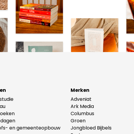
 aanrader en een prachtige aanvulling op de
wone’ Bijbel. - Leonie Duyster over Het nieuwe
en
en
Merken
lstudie
Adveniat
au
Ark Media
oeken
Columbus
tdagen
Groen
ofs- en gemeenteopbouw
Jongbloed Bijbels