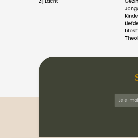
Zij Lacht
Gezi
Jong
Kind
Liefd
Lifest
Theol