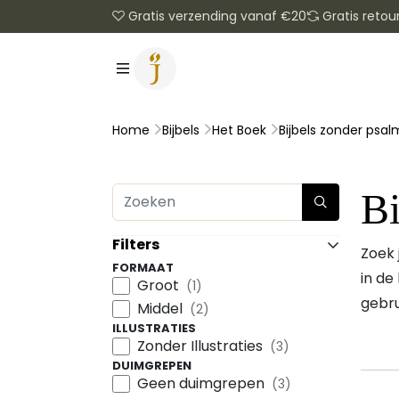
Gratis verzending vanaf €20
Gratis retou
Bijbels zonder psa
Home
Bijbels
Het Boek
Bi
Filters
Zoek 
FORMAAT
in de
Groot
(1)
gebru
Middel
(2)
ILLUSTRATIES
Zonder Illustraties
(3)
DUIMGREPEN
Geen duimgrepen
(3)