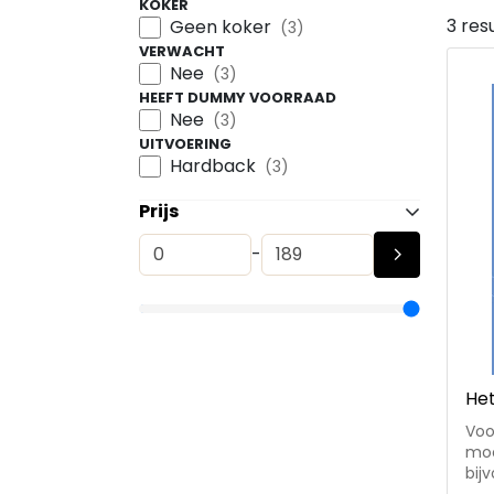
KOKER
3 res
Geen koker
(3)
VERWACHT
Nee
(3)
HEEFT DUMMY VOORRAAD
Nee
(3)
UITVOERING
Hardback
(3)
Prijs
-
He
Voo
moo
bij