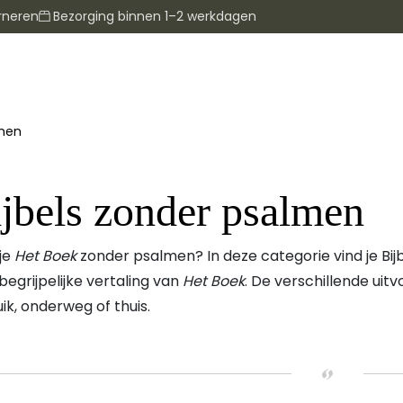
rneren
Bezorging binnen 1–2 werkdagen
lmen
jbels zonder psalmen
je
Het Boek
zonder psalmen? In deze categorie vind je B
 begrijpelijke vertaling van
Het Boek
. De verschillende uitv
ik, onderweg of thuis.