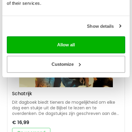
je uit om zelf ook op reis te gaan. Door de korte,
of their services.
goed leesbare dagboekstukjes met veel
bijbelverwijzingen en de speelse vormgeving is dit
vertaalde bijbels dagboek geschikt voor kinderen
vanaf 10 jaar.
Show details
Allow all
Customize
Schatrijk
Dit dagboek biedt tieners de mogelijkheid om elke
dag een stukje uit de Bijbel te lezen en te
overdenken. De dagstukjes zijn geschreven aan de
hand van het getuigenis van de apostel Johannes.
€ 16,99
Hij was een goede vriend van Jezus en een
ooggetuige van alles wat Hij op aarde deed. De