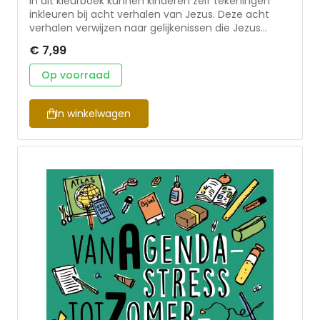
In dit kleurboek kunnen kinderen zelf tekeningen
inkleuren bij acht verhalen van Jezus. Deze acht
verhalen verwijzen naar gelijkenissen die Jezus
vertelde. Per verhaal staan meerdere tekeningen
€ 7,99
om in te kleuren.
Op voorraad
In winkelwagen