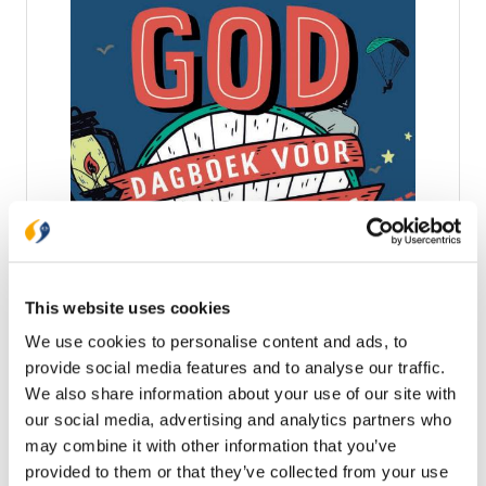
Jouw reis met God
‘Mijn leven draait om avontuur en dat heeft me zo
veel geleerd.’ Dat zijn de eerste woorden van het
boek Jouw reis met God – Dagboek voor avonturiers
This website uses cookies
(Engels: Soul fuel for young explorers). De
€ 16,99
We use cookies to personalise content and ads, to
boodschap van Bear Grylls is dat je met geloof,
ambitie en doorzettingsvermogen enorm veel kunt
provide social media features and to analyse our traffic.
Op voorraad
bereiken in het leven. Geloof is onmisbaar in zijn
We also share information about your use of our site with
overlevingspakket, maar het is veel meer dan dat:
our social media, advertising and analytics partners who
‘Het is mijn ruggengraat, de kern van alles – de
In winkelwagen
may combine it with other information that you’ve
belangrijkste bron van alle kracht die ik bezit.’ Bear
Grylls neemt je mee op zijn reis met God en nodigt
provided to them or that they’ve collected from your use