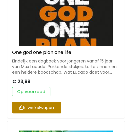
One god one plan one life
Eindelijk een dagboek voor jongeren vanaf 15 jaar
van Max Lucado! Pakkende stukjes, korte zinnen en
een heldere boodschap. Wat Lucado doet voor
volwassenen en kinderen, kan hij ook voor jongeren.
€ 23,99
Het leven voor jongeren is lang niet altijd makkelijk.
Lucado wil hen aansporen om leiding, troost en
Op voorraad
bemoediging voor hun leven te zoeken in de Bijbel.
Dat doet hij op aansprekende, laagdrempelige wijze
met overdenkingen over vertrouwen,
In winkelwagen
gehoorzaamheid maar ook wijsheid, pesten, alcohol
en zelfbeeld. Elke dag is hetzelfde opgebouwd; een
bijbeltekst, een korte inspirerende overdenking die
de nadruk legt op vertrouwen en de plannen die