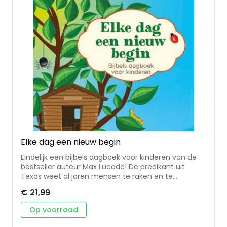
God voor de lezer heeft. Met handig leeslint. One
God One Plan One Life helpt tieners bij het omgaan
met de verleidingen, stress en keuzes die horen bij
hun levensfase door te focussen op een van de
basisdingen in het leven: hun relatie met God.
Aantrekkelijk uitgevoerd met binnenwerk in 2
kleuren, leeslint en hardcover in handzaam
formaat.
Elke dag een nieuw begin
Eindelijk een bijbels dagboek voor kinderen van de
bestseller auteur Max Lucado! De predikant uit
Texas weet al jaren mensen te raken en te
inspireren met zijn toegankelijke
€ 21,99
bijbeloverdenkingen en nu is er dan ook een
dagboek voor kinderen. 'Elke dag een nieuw begin' is
Op voorraad
gebaseerd op de succesvolle titel 'Leven uit
genade' en bevat 365 overdenkingen voor kinderen