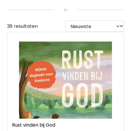
BIJZONDERE MOMENTEN
Advent
(1)
Afscheidsgeschenken
(14)
Bijbelstudie
(2)
38 resultaten
LEEFTIJD
Baby's en peuters
(2)
4 tot 6 jaar
(3)
7 tot 9 jaar
(16)
10 tot 12 jaar
(30)
13 tot 15 jaar
(12)
Young Adult
(2)
UITVOERING
Hardback
(9)
Paperback
(29)
Kaarten
(1)
Rust vinden bij God