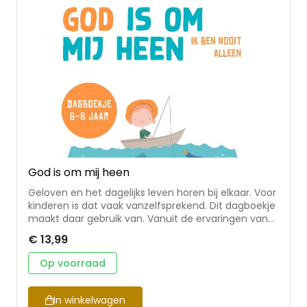
God is om mij heen
Geloven en het dagelijks leven horen bij elkaar. Voor
kinderen is dat vaak vanzelfsprekend. Dit dagboekje
maakt daar gebruik van. Vanuit de ervaringen van
kinderen brengt het geloof ter sprake en stimuleert
€ 13,99
het kinderen om na te denken over wie Jezus
Christus is en wat geloven voor hen betekent. Met
Op voorraad
bij elk dagstukje een bijbeltekst en een vraag,
waardoor een gesprek gemakkelijk op gang komt.
Erg geschikt om na het eten of voor het slapen uit
In winkelwagen