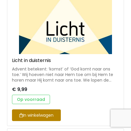
Licht in duisternis
Advent betekent: ‘komst’ of ‘God komt naar ons
toe.’ Wij hoeven niet naar Hem toe om bij Hem te
horen maar Hij komt naar ons toe. We lopen de
Bijbel door om te zien hoe God naar de mensen
€ 9,99
toekomt om licht te brengen in de duisternis. Naast
dat advent de tijd is om toe te leven naar het
Op voorraad
kerstfeest, de geboorte van Jezus, is advent ook de
tijd waarin we uitkijken naar het moment dat Jezus
voor de tweede keer naar de aarde komt. Alles
In winkelwagen
draait hierom: God komt naar jou toe, om licht te
brengen in jouw duisternis. Dat licht is op allerlei
plekken in de Bijbel én in het dagelijks leven te