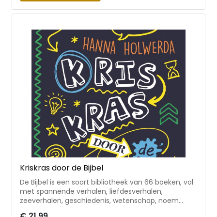
raad mee. Dit dagboek stimuleert kinderen om
vanuit voor hen herkenbare invalshoeken de Bijbel
te gaan lezen en te begrijpen en is dus heel
geschikt om cadeau te geven aan het eind van
groep 8, als op zichzelf staand cadeau of juist
samen met een bijbel.
Kriskras door de Bijbel
De Bijbel is een soort bibliotheek van 66 boeken, vol
met spannende verhalen, liefdesverhalen,
zeeverhalen, geschiedenis, wetenschap, noem
maar op. Dit dagboek laat kinderen vanaf 9 jaar
€ 21,99