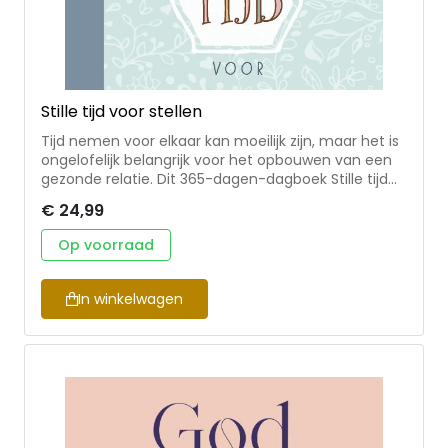
Stille tijd voor stellen
Tijd nemen voor elkaar kan moeilijk zijn, maar het is
ongelofelijk belangrijk voor het opbouwen van een
gezonde relatie. Dit 365-dagen-dagboek Stille tijd
voor stellen geeft frisse inzichten, bemoedigende
€ 24,99
bijbelgedeeltes, boeiende vragen om over na te
denken en inspirerende gebeden. Of ze nu nog
Op voorraad
maar pasgetrouwd zijn, of hun hele leven lang al bij
elkaar zijn, samen tijd voor God maken is de beste
manier voor stellen om de dag te beginnen of te
In winkelwagen
eindigen. Uit de serie A little God time – diverse
auteurs.