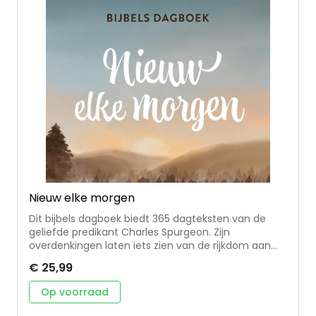
Nieuw elke morgen
Dit bijbels dagboek biedt 365 dagteksten van de
geliefde predikant Charles Spurgeon. Zijn
overdenkingen laten iets zien van de rijkdom aan
wijsheden in de Bijbel. Eerder uitgegeven bij Ark
€ 25,99
Media met de NBG-vertaling. Bij deze hernieuwde
uitgave wordt gebruik gemaakt van de HSV.
Op voorraad
Spurgeon brengt de wijsheden dicht bij mensen van
deze tijd. De korte, eenvoudige overdenkingen