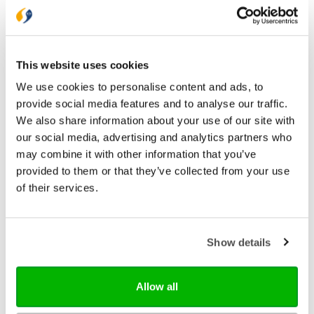
€ 24,99
die je elke dag aanmoedigen om te leven uit Gods
liefde.
Op voorraad
In een prachtige gebonden uitgave met praktisch
leeslint.
In winkelwagen
This website uses cookies
We use cookies to personalise content and ads, to
Max Lucado is voorganger in Oak Hills Church in
Texas (Amerika). Hij is getrouwd en heeft drie
provide social media features and to analyse our traffic.
dochters. Lucado heeft 75 boeken op zijn naam
We also share information about your use of our site with
staan, waaronder vele bestsellers in diverse landen.
our social media, advertising and analytics partners who
In Nederland is Max Lucado vooral bekend om zijn
waardevolle boodschap in het prentenboek
may combine it with other information that you’ve
'Niemand is zoals jij'.
provided to them or that they’ve collected from your use
of their services.
Show details
Allow all