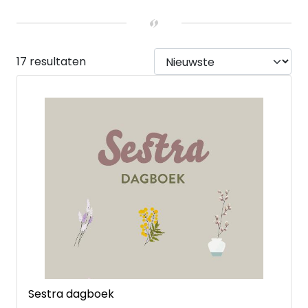
BIJZONDERE MOMENTEN
Afscheidsgeschenken
(1)
LEEFTIJD
13 tot 15 jaar
(1)
17 resultaten
Young Adult
(1)
UITVOERING
Hardback
(14)
Paperback
(3)
Sestra dagboek