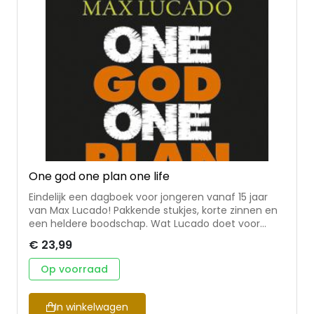
uitgegeven in samenwerking met Christenen voor
Israël.
One god one plan one life
Eindelijk een dagboek voor jongeren vanaf 15 jaar
van Max Lucado! Pakkende stukjes, korte zinnen en
een heldere boodschap. Wat Lucado doet voor
volwassenen en kinderen, kan hij ook voor jongeren.
€ 23,99
Het leven voor jongeren is lang niet altijd makkelijk.
Lucado wil hen aansporen om leiding, troost en
Op voorraad
bemoediging voor hun leven te zoeken in de Bijbel.
Dat doet hij op aansprekende, laagdrempelige wijze
met overdenkingen over vertrouwen,
In winkelwagen