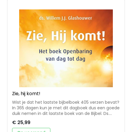
Zie, hij komt!
Wist je dat het laatste bijbelboek 405 verzen bevat?
In 365 dagen kun je met dit dagboek dus een goede
duik nemen in dit laatste boek van de Bijbel. Ds.
Willem J.J. Glashouwer helpt je daarbij, en maakt
€ 25,99
Openbaring op eenvoudige wijze toegankelijk. Elk
vers wordt besproken met een toelichting,