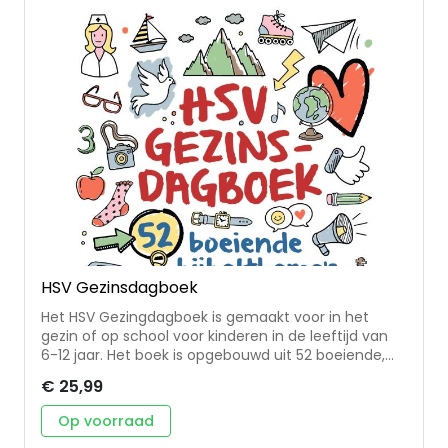
auteurs, onder wie de predikantsechtparen ds. Bert
en Inge Weerd, ds. Wilmer en Hanneke Blijdorp, ds.
Wiljan en Fransisca van Blijderveen en ds. Reint en
Laura van der Knijff.
HSV Gezinsdagboek
Het HSV Gezingdagboek is gemaakt voor in het
gezin of op school voor kinderen in de leeftijd van
6-12 jaar. Het boek is opgebouwd uit 52 boeiende,
heel verschillende thema’s zoals bergen, bomen en
€ 25,99
dieren, maar ook vergeving, wonderen en
vriendschap. Het is een dagboek bij de Herziene
Op voorraad
Statenvertaling.