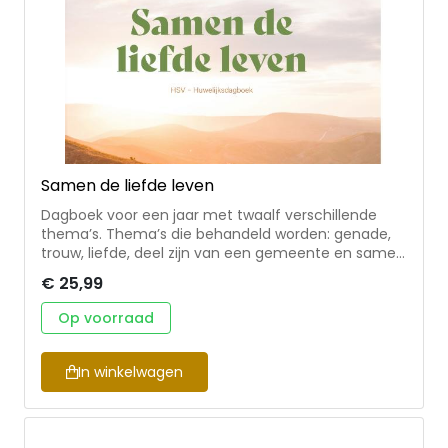
Samen de liefde leven
Dagboek voor een jaar met twaalf verschillende
thema’s. Thema’s die behandeld worden: genade,
trouw, liefde, deel zijn van een gemeente en samen
je plek innemen in de wereld. Samen de liefde leven
€ 25,99
is een prachtig dagboek om je huwelijksrelatie te
verdiepen. Het dagboek bevat een bijbellezing voor
Op voorraad
elke dag met korte uitleg en een gespreksvraag
waar echtparen samen over door kunnen praten.
Willeke Herwig-Donker is werkzaam als freelance
In winkelwagen
redacteur onder de naam Volzinnig. Ze schreef
(mee aan) diverse boeken, waaronder het
Vrouwendagboek bij de HSV. Het dagboek is
geschreven met medewerking van verschillende