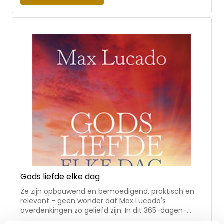
gehoorzaamheid maar ook wijsheid, pesten, alcohol
en zelfbeeld. Elke dag is hetzelfde opgebouwd; een
bijbeltekst, een korte inspirerende overdenking die
de nadruk legt op vertrouwen en de plannen die
God voor de lezer heeft. Met handig leeslint. One
God One Plan One Life helpt tieners bij het omgaan
met de verleidingen, stress en keuzes die horen bij
hun levensfase door te focussen op een van de
basisdingen in het leven: hun relatie met God.
Aantrekkelijk uitgevoerd met binnenwerk in 2
kleuren, leeslint en hardcover in handzaam
formaat.
Gods liefde elke dag
Ze zijn opbouwend en bemoedigend, praktisch en
relevant - geen wonder dat Max Lucado's
overdenkingen zo geliefd zijn. In dit 365-dagen-
dagboek vind je bijbeloverdenkingen en gebeden