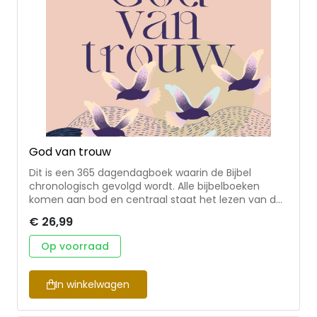
God van trouw
Dit is een 365 dagendagboek waarin de Bijbel
chronologisch gevolgd wordt. Alle bijbelboeken
komen aan bod en centraal staat het lezen van de
Bijbel. De dagboekstukjes zijn bedoeld als
€ 26,99
ondersteuning daarbij. Inclusief schrijfopdracht.
Nieske Sellesten Brinke is getrouwd en
Op voorraad
(pleeg)moeder van vijf jongeren. Zij schrijft, spreekt
en denkt mee over verschillende onderwerpen. Zie
ook www.nieskeselles.nl.
In winkelwagen