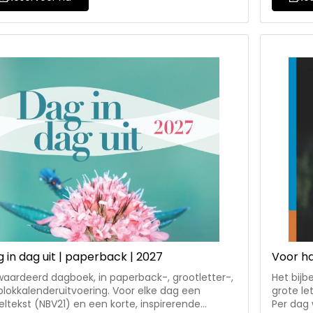
rige medewerkers aan deze uitgave zijn: ds. M.
Medewerk
enburg-Splint, ds. J.P. Strietman, ds. J. Swager,
Baggerma
 C.M. Blokland-den Hertog, ds. S. van Meggelen,
M.F. van
C.C. den Hertog, ds. A. Gooijer, ds. B.J.
Admiraal,
inkveld, ds. P.H. Zaadstra, ds. A. Haasnoot, ds. L.
Honing, 
 der Laan en ds. P. Rozeboom.
Heuvel e
 in dag uit | paperback | 2027
Voor ha
aardeerd dagboek, in paperback-, grootletter-,
Het bijb
blokkalenderuitvoering. Voor elke dag een
grote le
beltekst (NBV21) en een korte, inspirerende
Per dag 