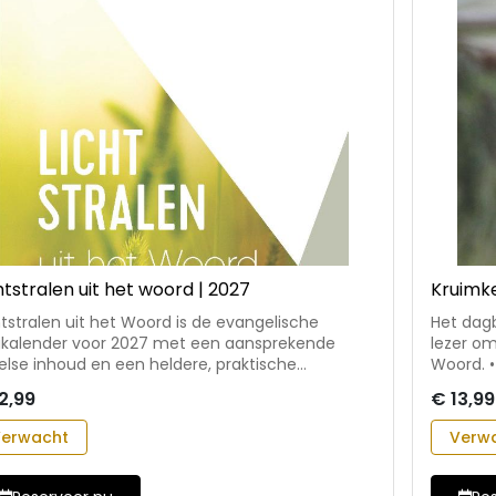
htstralen uit het woord | 2027
Kruimke
htstralen uit het Woord is de evangelische
Het dagb
kalender voor 2027 met een aansprekende
lezer o
belse inhoud en een heldere, praktische
Woord. • met per dag een overdenking aan de hand
ikbaar als dagboek, bij stille tijd of
van een 
2,99
€ 13,99
 evangelisatiemiddel • met op elke pagina een
zingen P
srooster en zon- en maanstanden • voor veel
Kerken 
erwacht
Verw
ngelische gezinnen al jarenlang een
achterka
ardeerd onderdeel van hun dag Medewerkers
Medewer
 deze editie: Hans Arentsen, Gerard Kramer,
uitgave: 