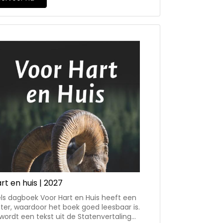
ers aan deze uitgave zijn: ds. C.
n, ds. J. Henzen, prop. C. de Gelder, ds.
 Schoonhoven, ds. M.P.C. Lourens, ds. J.
 ds. A. Mourik, ds. R. Bergsma, ds. S.C.
ds. W. Pieterse, ds. A.M. Verbaan-van den
n ds. T.J. Smink.
rt en huis | 2027
els dagboek Voor Hart en Huis heeft een
tter, waardoor het boek goed leesbaar is.
wordt een tekst uit de Statenvertaling