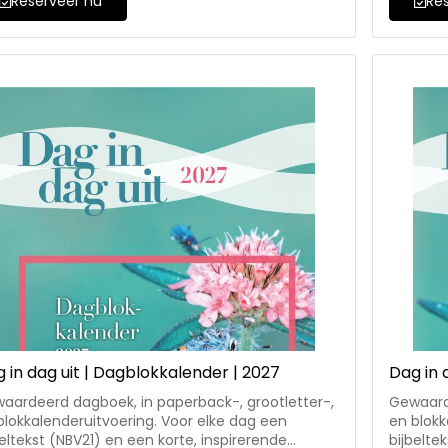
Reserveer nu
Re
ny Lievers, Marcel Verwaal, Ron Vellekoop,
Scheltens
ques van der Bijl, Alinda Rutgers, Yvan Thomas,
Kelemen, 
ert Rozendal, Henk Jan Zwart, Bert Streuper, Irma
Veenstra
n, Gerard den Boer, Gerhard Westerman en
e Schotanus-Rozendal.
 in dag uit | Dagblokkalender | 2027
Dag in d
aardeerd dagboek, in paperback-, grootletter-,
Gewaarde
blokkalenderuitvoering. Voor elke dag een
en blokk
beltekst (NBV21) en een korte, inspirerende
bijbelte