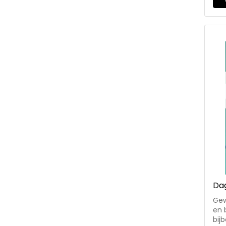
Ove
Rod
ds.
ds. 
Heus
van
Dag
Gew
en 
bij