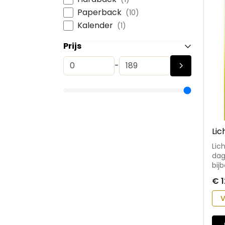
Paperback
(10)
Kalender
(1)
Prijs
-
Lic
Lic
dag
bij
boodschap. • bru
€ 1
als
lee
V
eva
gewa
aan