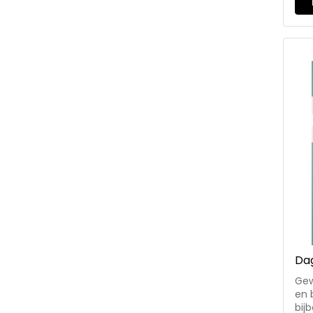
Ton
Jac
Rob
Tor
Ann
Dag
Gew
en 
bij