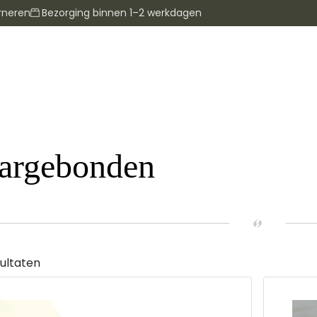
rneren
Bezorging binnen 1–2 werkdagen
aargebonden
sultaten