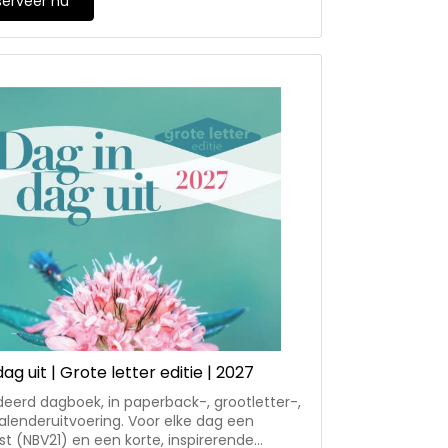
serveer nu
, ds. S.A. Meijer, ds. G. Oberink, ds. A.C.
ds. G. Mink, ds. J. Swager en ds. T.
.
ag uit | Grote letter editie | 2027
erd dagboek, in paperback-, grootletter-,
alenderuitvoering. Voor elke dag een
kst (NBV21) en een korte, inspirerende