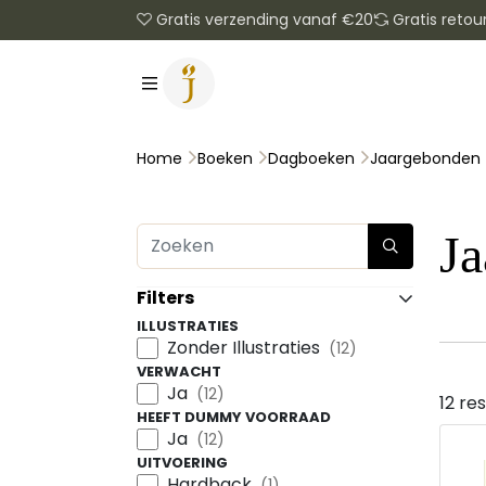
Gratis verzending vanaf €20
Gratis retou
Jaargebonden
Home
Boeken
Dagboeken
J
Filters
ILLUSTRATIES
Zonder Illustraties
(12)
VERWACHT
Ja
(12)
12 re
HEEFT DUMMY VOORRAAD
Ja
(12)
UITVOERING
Hardback
(1)