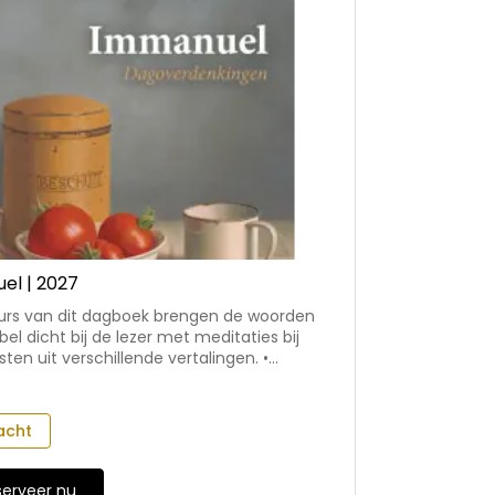
el | 2027
urs van dit dagboek brengen de woorden
jbel dicht bij de lezer met meditaties bij
sten uit verschillende vertalingen. •
 2027 is de 117e editie van Immanuel •
s werken verschillende predikanten uit
ioneel- hervormde kring mee aan het
acht
• geschikt voor persoonlijk gebruik of in
kring, bijvoorbeeld tijdens vergaderingen
een opening vanuit de Schrift passend is
serveer nu