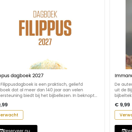
ippus dagboek 2027
Immanu
 Filippusdagboek is een praktisch, geliefd
De aute
boek dat al meer dan 140 jaar aan velen
uit de Bi
ersteuning biedt bij het bijbellezen. In beknopte
bijbeltek
pakkende bewoording verzorgt elke maand een
jaargang
,99
€ 9,99
e predikant de tekstuitleg. • met elke dag een
jaarlijk
riftlezing uit de NBV21, een korte meditatie en
confess
erwacht
Verw
 lied • van het dagboek is een gesproken versie
dagboek 
chikbaar voor blinden en slechtzienden
bredere 
 Eindredacteur: ds. P.H. Zaadstra.
waarbij 
Reserveer nu
Re