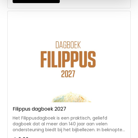
overdenkingen voor persoonlijke bezinning werken
o.a. mee: ds. K. van der Knijff, ds. W.G. Teeuwissen,
ds. B.J. Mouw, ds. A. Langeweg, ds. J. van Doleweerd.
Aan de overdenkingen voor jongeren en gezinnen
werken o.a. mee: Christiaan Trommel, Johan Vrij,
Anne Grijzenhout, Robert Jansema, Geert de Korte.
Filippus dagboek 2027
Het Filippusdagboek is een praktisch, geliefd
dagboek dat al meer dan 140 jaar aan velen
ondersteuning biedt bij het bijbellezen. In beknopte
en pakkende bewoording verzorgt elke maand een