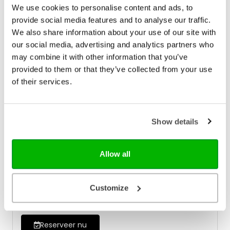
We use cookies to personalise content and ads, to
provide social media features and to analyse our traffic.
We also share information about your use of our site with
our social media, advertising and analytics partners who
may combine it with other information that you’ve
provided to them or that they’ve collected from your use
of their services.
Show details
Een handvol koren | 2027
Een handvol koren, een uitgave van de GZB, biedt
iedere dag twee overdenkingen: één voor jongeren
Allow all
of om als gezin over na te denken en één voor
persoonlijke bezinning. • inclusief extra’s als
€ 17,95
kinderpuzzels, buitenlandse recepten en verhalen
Customize
uit landen waar de GZB werkt • met medewerking
Verwacht
van predikanten, zendingswerkers en
jongerenwerkers • een groot deel van de opbrengst
(€ 8) is bestemd voor het zendingswerk Aan de
Reserveer nu