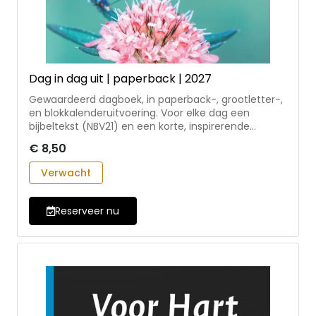
Dag in dag uit | paperback | 2027
Gewaardeerd dagboek, in paperback-, grootletter-,
en blokkalenderuitvoering. Voor elke dag een
bijbeltekst (NBV21) en een korte, inspirerende
overdenking. In de dagblokkalender ook een
€ 8,50
pakkende oneliner. Geschreven door auteurs uit
diverse kerkelijke richtingen, onder redactie van
Verwacht
Mariska Compagnie, in nauwe samenwerking met
het Leger des Heils. Inclusief vermelding van joodse
en nationale feestdagen. Dit is de paperback
Reserveer nu
variant.