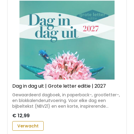
Dag in dag uit | Grote letter editie | 2027
Gewaardeerd dagboek, in paperback-, grootletter-,
en blokkalenderuitvoering. Voor elke dag een
bijbeltekst (NBV21) en een korte, inspirerende
overdenking. In de dagblokkalender ook een
€ 12,99
pakkende oneliner. Geschreven door auteurs uit
diverse kerkelijke richtingen, onder redactie van
Verwacht
Mariska Compagnie, in nauwe samenwerking met