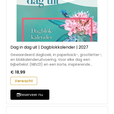
Dag in dag uit | Dagblokkalender | 2027
Gewaardeerd dagboek, in paperback-, grootletter-,
en blokkalenderuitvoering. Voor elke dag een
bijbeltekst (NBV21) en een korte, inspirerende
overdenking. In de dagblokkalender ook een
€ 18,99
pakkende oneliner. Geschreven door auteurs uit
diverse kerkelijke richtingen, onder redactie van
Verwacht
Mariska Compagnie, in nauwe samenwerking met
het Leger des Heils. Inclusief vermelding van joodse
en nationale feestdagen. Dit is de dagblokkalender
Reserveer nu
uitvoering.