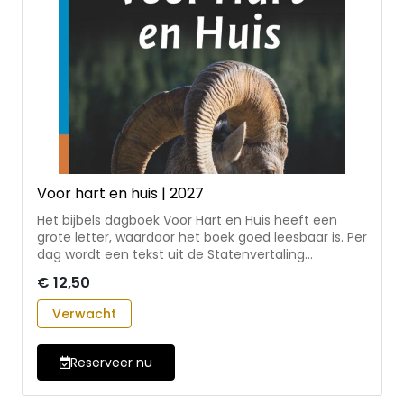
Voor hart en huis | 2027
Het bijbels dagboek Voor Hart en Huis heeft een
grote letter, waardoor het boek goed leesbaar is. Per
dag wordt een tekst uit de Statenvertaling
toegelicht met een meditatie en wordt een te
€ 12,50
zingen Psalm uit de berijming 1773 opgegeven. •
dagboek voor twaalf maanden, waarin iedere
Verwacht
maand één bijbelboek wordt behandeld (met
uitzondering van de christelijke feestdagen,
waarvoor een vrije tekstkeuze is) Medewerkers aan
Reserveer nu
deze uitgave zijn: ds. A. van Heteren, ds. M. Baan, ds.
D.J. Budding, ds. H. Polinder en drs. J.P. Proos.