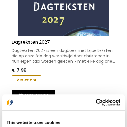
Dagteksten 2027
Dagteksten 2027 is een dagboek met bijbelteksten
die op dezelfde dag wereldwijd door christenen in
hun eigen taal worden gelezen. • met elke dag drie
terugkerende elementen: twee bijbelteksten (één
€ 7,99
uit het Oude en één uit het Nieuwe Testament) en
een lied of gedicht dat de Evangelische
Verwacht
Broedergemeente erbij heeft gezocht • door het
kleine formaat makkelijk mee te nemen in de
binnenzak of tas Dagteksten wordt jaarlijks
Reserveer nu
samengesteld door de Evangelische
Broedergemeente. Het boek verschijnt in meer dan
zestig talen.
This website uses cookies