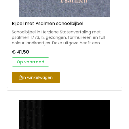
Bijbel met Psalmen schoolbijbel
Schoolbijbel in Herziene Statenvertaling met
psalmen 1773, 12 gezangen, formulieren en full
colour landkaartjes. Deze uitgave heeft een
eigentijds, blauw linnen omslag. De Bijbel heeft twee
€ 41,50
leeslinten en is 12×18 cm. Een stevig gebonden
uitgave.
Op voorraad
In winkelwagen