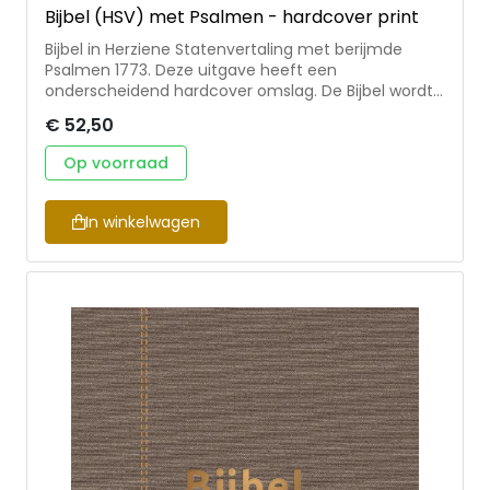
Bijbel (HSV) met Psalmen - hardcover print
Bijbel in Herziene Statenvertaling met berijmde
Psalmen 1773. Deze uitgave heeft een
onderscheidend hardcover omslag. De Bijbel wordt
geleverd in een stevige bijpassende koker.
€ 52,50
Handzaam om mee te nemen. De Bijbel heeft het
formaat 10x15 cm.
Op voorraad
In winkelwagen