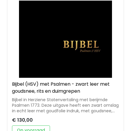
Bijbel (HSV) met Psalmen - zwart leer met
goudsnee, rits en duimgrepen
Bijbel in Herziene Statenvertaling met berijmde
Psalmen 1773. Deze uitgave heeft een zwart omslag
in echt leer met goudfolie indruk, met goudsnee,
rits en duimgrepen. De Bijbel wordt geleverd in
€ 130,00
stevige koker en is ca. 10x15 cm. Door het gebruik
van echt leer en de hoge kwaliteit van binding is dit
Op voorraad