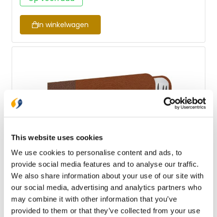
een zeer duurzame editie.
In winkelwagen
This website uses cookies
We use cookies to personalise content and ads, to
provide social media features and to analyse our traffic.
We also share information about your use of our site with
our social media, advertising and analytics partners who
may combine it with other information that you’ve
Bijbel met psalmen
provided to them or that they’ve collected from your use
Vanwege enthousiaste reacties op eerdere edities