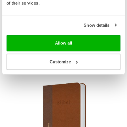
of their services.
verschijnt de bruin kunstleren HSV in het formaat 12
x 18 cm nu ook met Psalmen én index!
€ 110,00
Show details
Verwacht
Allow all
Reserveer nu
Customize