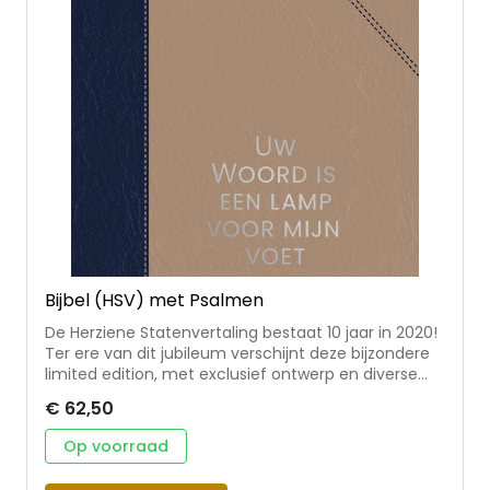
Bijbel (HSV) met Psalmen
De Herziene Statenvertaling bestaat 10 jaar in 2020!
Ter ere van dit jubileum verschijnt deze bijzondere
limited edition, met exclusief ontwerp en diverse
extra's die via een QR-code kunnen worden
€ 62,50
bekeken. In deze uitgave in compact formaat (10x15
cm) vind je de complete bijbeltekst van de HSV,
Op voorraad
plus de berijmde Psalmen 1773, enige gezangen, de
geloofsbelijdenissen en formulieren. Het flexibele