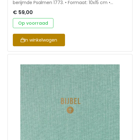
berijmde Psalmen 1773. • Formaat: 10x15 cm •
Voorzien van een linnen omslag • Beschikbaar in
€ 59,00
verschillende kleuren • Inclusief leeslint & een koker
ter bescherming • Herziene Statenvertaling
Op voorraad
In winkelwagen