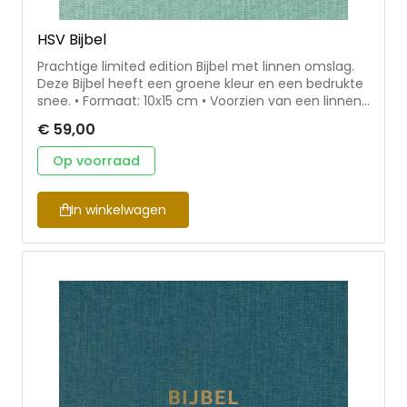
HSV Bijbel
Prachtige limited edition Bijbel met linnen omslag.
Deze Bijbel heeft een groene kleur en een bedrukte
snee. • Formaat: 10x15 cm • Voorzien van een linnen
omslag • Beschikbaar in verschillende kleuren •
€ 59,00
Inclusief leeslint & een koker ter bescherming •
Herziene Statenvertaling
Op voorraad
In winkelwagen