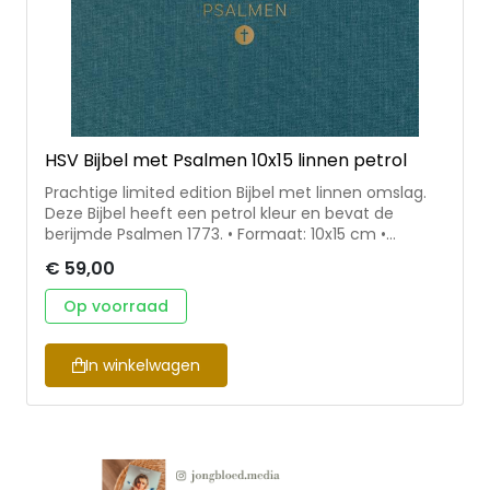
HSV Bijbel met Psalmen 10x15 linnen petrol
Prachtige limited edition Bijbel met linnen omslag.
Deze Bijbel heeft een petrol kleur en bevat de
berijmde Psalmen 1773. • Formaat: 10x15 cm •
Voorzien van een linnen omslag • Beschikbaar in
€ 59,00
verschillende kleuren • Inclusief leeslint & een koker
ter bescherming • Herziene Statenvertaling
Op voorraad
In winkelwagen