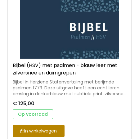
Bijbel (HSV) met psalmen - blauw leer met
zilversnee en duimgrepen
Bijbel in Herziene Statenvertaling met berijmde
psalmen 1773. Deze uitgave heeft een echt leren
omslag in donkerblauw met subtiele print, zilversnee
en duimgrepen. Een zeer stijlvolle en
€ 125,00
onderscheidende editie. De Bijbel wordt geleverd in
een bijpassende koker, heeft twee leeslinten en is
Op voorraad
12×18 cm.
In winkelwagen