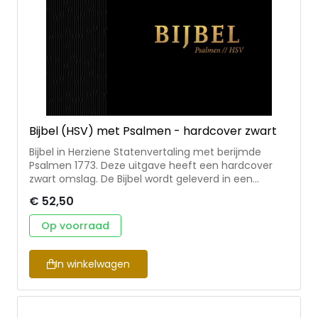
Bijbel (HSV) met Psalmen - hardcover zwart
Bijbel in Herziene Statenvertaling met berijmde
Psalmen 1773. Deze uitgave heeft een hardcover
zwart omslag. De Bijbel wordt geleverd in een
bijpassende koker en is 10x15 cm. Handzaam om
€ 52,50
mee te nemen.
Op voorraad
In winkelwagen