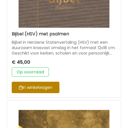
Bijbel (HSV) met psalmen
Bijbel in Herziene Statenvertaling (HSV) met een
duurzaam krasvast omslag in het formaat 12x18 cm.
Geschikt voor kerken, scholen en voor persoonlijk
gebruik. Deze uitgave bevat de complete bijbeltekst
€ 45,00
en de berijmde psalmen 1773, enige gezangen en
formulieren.
Op voorraad
In winkelwagen