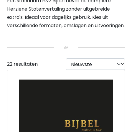
Een standaard HSV Bijbel bevat de complete
Duimgrepen
(5)
Herziene Statenvertaling zonder uitgebreide
Geen duimgrepen
(18)
extra's. Ideaal voor dagelijks gebruik. Kies uit
KOKER
Geen koker
(5)
verschillende formaten, omslagen en uitvoeringen.
Koker
(18)
VERWACHT
Ja
(2)
Nee
(21)
HEEFT DUMMY VOORRAAD
22 resultaten
Nee
(21)
Ja
(2)
KLEURSNEDE
Goud
(2)
Print
(1)
Zilver
(2)
UITVOERING
Hardback
(21)
Paperback
(2)