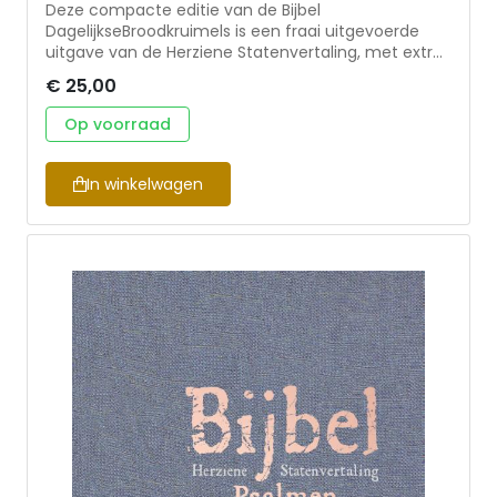
Deze compacte editie van de Bijbel
DagelijkseBroodkruimels is een fraai uitgevoerde
uitgave van de Herziene Statenvertaling, met extra
katernen die stijlvol zijn vormgegeven. Formaat:
€ 25,00
10x15 cm
Op voorraad
In winkelwagen