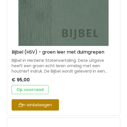
Bijbel (HSV) - groen leer met duimgrepen
Bijbel in Herziene Statenvertaling. Deze uitgave
heeft een groen echt leren omslag met een
houtnerf indruk. De Bijbel wordt geleverd in een
bijpassende koker, heeft een leeslint, duimgrepen
€ 95,00
en is 12×18 cm. Een duurzame editie.
Op voorraad
In winkelwagen