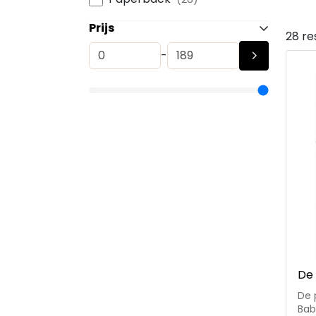
Prijs
28 re
-
De 
De 
Bab