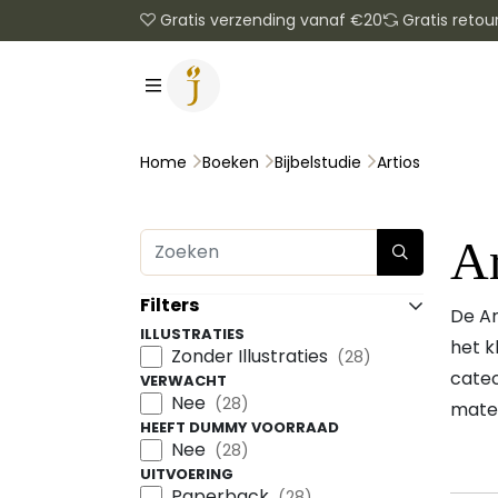
Gratis verzending vanaf €20
Gratis retou
Artios
Home
Boeken
Bijbelstudie
Ar
Filters
De Ar
ILLUSTRATIES
het k
Zonder Illustraties
(28)
catec
VERWACHT
Nee
(28)
mater
HEEFT DUMMY VOORRAAD
Nee
(28)
UITVOERING
Paperback
(28)