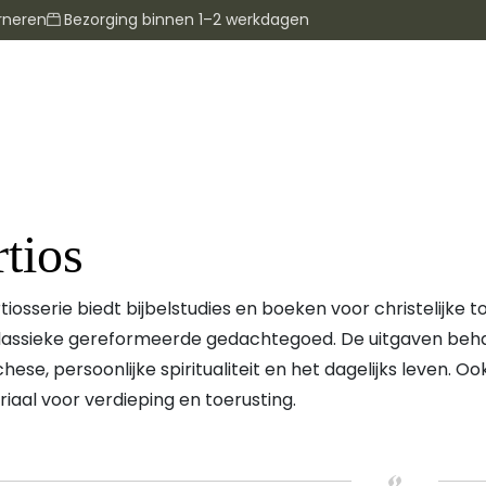
rneren
Bezorging binnen 1–2 werkdagen
tios
tiosserie biedt bijbelstudies en boeken voor christelijke 
lassieke gereformeerde gedachtegoed. De uitgaven beh
hese, persoonlijke spiritualiteit en het dagelijks leven. 
iaal voor verdieping en toerusting.