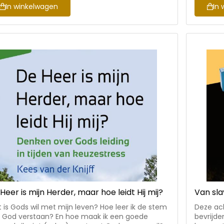
r ook nuchter, Zijn Koninkrijk komt.’ Nu
schrijve
In winkelwagen
In 
istenen ook in Nederland steeds vaker als
thematie
emden worden gezien, kunnen wij veel van deze
schijnen
t bijbelstudies over de eerste brief
dit boek
 Petrus • Voorzien van gespreksvragen en
bijbelge
dsuggesties • Geschikt voor zowel persoonlijk
is.
ruik als voor kringen in de gemeente
Heer is mijn Herder, maar hoe leidt Hij mij?
Van sla
 is Gods wil met mijn leven? Hoe leer ik de stem
Deze ach
 God verstaan? En hoe maak ik een goede
bevrijde