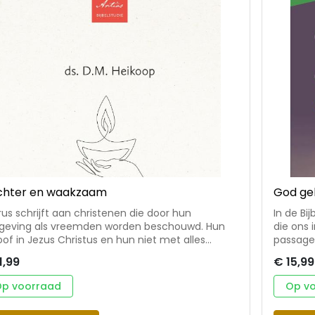
het goed
Dominee 
verbond
Apeldoorn. Eerd
Nieuwla
IJssel. D
SDOK.
chter en waakzaam
God ge
rus schrijft aan christenen die door hun
In de Bi
eving als vreemden worden beschouwd. Hun
die ons 
oof in Jezus Christus en hun niet met alles
passage
doen wat anderen doen, roept weerstand op
de opdr
1,99
€ 15,99
leidt tot spot en verdrukking. Petrus rust hen toe
veel vra
 zij met weerstand om moeten gaan en
deze dui
p voorraad
Op v
enschap kunnen geven van hun geloof. ‘Wees
geweldd
kzaam, want er is een geestelijke strijd gaande,
van het Woord v