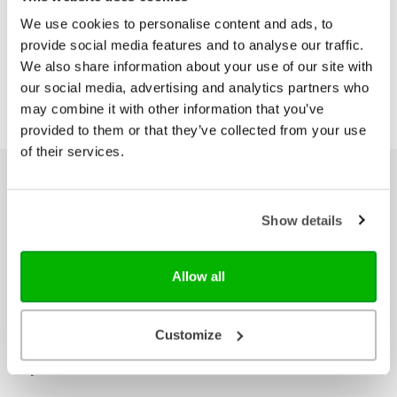
Boek om te lezen! Wat lezers zeggen over Het Boek:
We use cookies to personalise content and ads, to
• praktisch: sluit aan bij het dagelijks leven • raakt
het gevoel en geloof • in begrijpelijke woordkeuze en
provide social media features and to analyse our traffic.
taal van nu • laagdrempelig • met een persoonlijke
We also share information about your use of our site with
insteek Formaat: 12x18 cm
our social media, advertising and analytics partners who
may combine it with other information that you’ve
provided to them or that they’ve collected from your use
of their services.
Ons hele assortiment
Show details
Bijbels
Bijbelse cadeaus
Allow all
Het Boek
Herziene Statenvertaling
Nieuwe Bijbelvertaling 2021
Customize
Willibrordvertaling
Zij Lacht