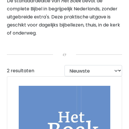
De standaardeditie van
Het Boek
bevat de
Geen koker
(2)
VERWACHT
complete Bijbel in begrijpelijk Nederlands, zonder
Nee
(2)
uitgebreide extra's. Deze praktische uitgave is
HEEFT DUMMY VOORRAAD
geschikt voor dagelijks bijbellezen, thuis, in de kerk
Nee
(2)
UITVOERING
of onderweg.
Hardback
(2)
2 resultaten