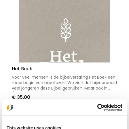
Het Boek
Voor veel mensen is de bijbelvertaling Het Boek een
mooi begin van bijbellezen. We zien dat bijvoorbeeld
veel jongeren deze Bijbel gebruiken. Maar ook in
(missionaire) situaties waarin bijbellezen steeds
€ 35,00
minder voorkomt, is deze Bijbel begrijpelijk om te
lezen en heeft zij een warme persoonlijke insteek.
Op voorraad
Het Boek is gebaseerd op bestaande
bijbelvertalingen in het Engels en Nederlands. De
tekst van de Bijbel wordt in eigen woorden
In winkelwagen
herverteld, gedachte voor gedachte. Kortom: hét
This website uses cookies