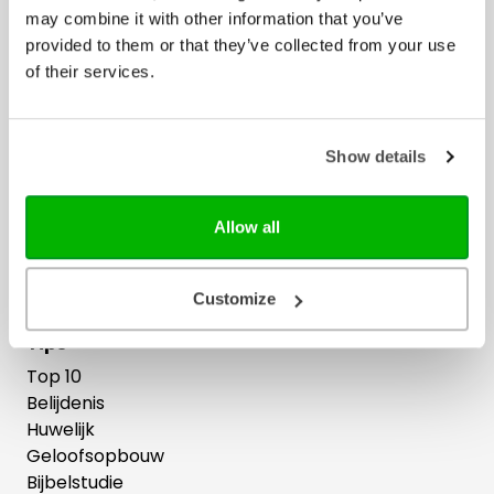
may combine it with other information that you’ve
Liefde en relatie
provided to them or that they’ve collected from your use
Lifestyle
of their services.
Theologie
Merken
Show details
Adveniat
Ark Media
Columbus
Allow all
Groen
Jongbloed Bijbels
Sestra
Customize
Tips
Top 10
Belijdenis
Huwelijk
Geloofsopbouw
Bijbelstudie