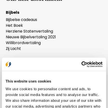
Bijbels
Bijbelse cadeaus
Het Boek
Herziene Statenvertaling
Nieuwe Bijbelvertaling 2021
Willibrordvertaling
Zij Lacht
Boeken
Bijbelstudie
Cadeau
Dagboeken
This website uses cookies
Feestdagen
We use cookies to personalise content and ads, to
Geloofs- en gemeenteopbouw
provide social media features and to analyse our traffic.
Gezin
We also share information about your use of our site with
Jongeren
our social media, advertising and analytics partners who
Kinderboeken