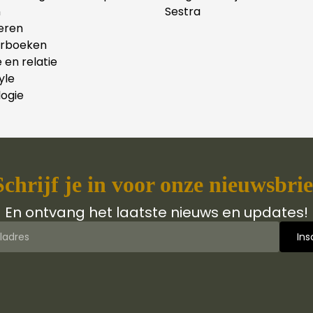
n
Sestra
eren
erboeken
e en relatie
yle
ogie
Schrijf je in voor onze nieuwsbrie
En ontvang het laatste nieuws en updates!