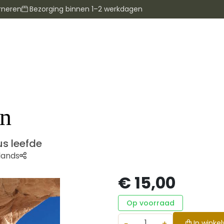
rneren
Bezorging binnen 1–2 werkdagen
en
us leefde
lands
€ 15,00
Op voorraad
−
+
In winke