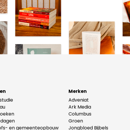
en
Merken
lstudie
Adveniat
au
Ark Media
oeken
Columbus
tdagen
Groen
ofs- en gemeenteopbouw
Jongbloed Bijbels