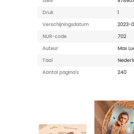
ISBN
978903
Druk
1
Verschijningsdatum
2023-0
NUR-code
702
Auteur
Max L
Taal
Nederl
Aantal pagina's
240