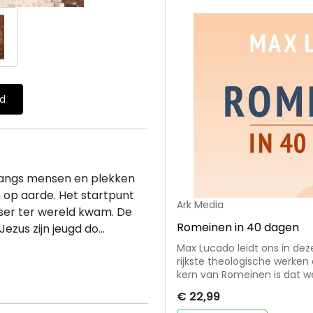
ld
 langs mensen en plekken
n op aarde. Het startpunt
Ark Media
sser ter wereld kwam. De
Romeinen in 40 dagen
zus zijn jeugd do...
Max Lucado leidt ons in dez
rijkste theologische werke
kern van Romeinen is dat w
Als we het voorrecht en de 
€ 22,99
het ons van de noodzaak om