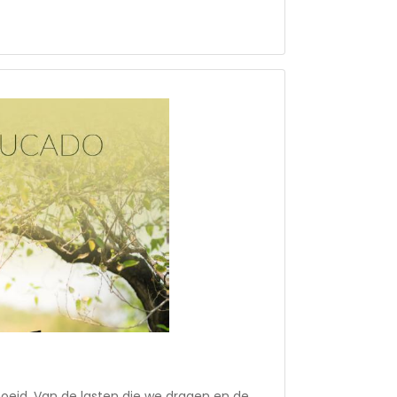
. Geen plicht, maar vrijheid. Met deze
materiaal, vragen en activiteiten ga je in
 Romeinen door. Elke week krijg je een
ctievragen om je te helpen het materiaal
jeenkomst hebt behandeld verder te
k een handleiding voor gespreksleiders. In
ust Lucado zich op thema’s als de realiteit
voor iedereen beschikbaar is en leven in
oeid. Van de lasten die we dragen en de