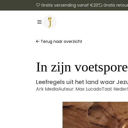
Gratis verzending vanaf €20
Gratis retou
Terug naar overzicht
In zijn voetspor
Leefregels uit het land waar Jez
Ark Media
Auteur:
Max Lucado
Taal:
Neder