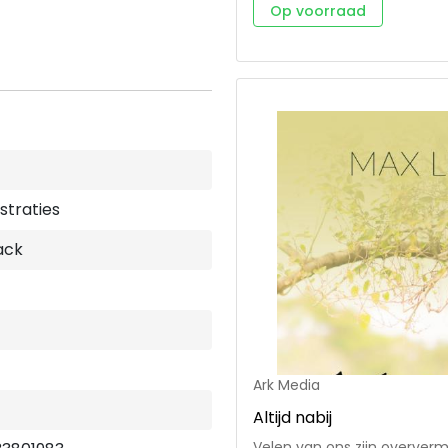
om goede dingen te kunnen doen
Op voorraad
bijbelstudies inclusief video
groepsverband het hele boek
aantal dagteksten en refle
dat je tijdens de groepsbi
verkennen. Het boek bevat oo
deze bevrijdende studie foc
van zonde, Gods genade die 
de voetsporen van Jezus.
ustraties
ack
Ark Media
Altijd nabij
Velen van ons zijn oververm