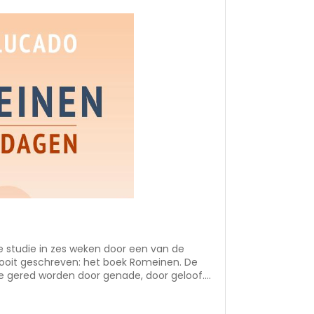
e studie in zes weken door een van de
n ooit geschreven: het boek Romeinen. De
e gered worden door genade, door geloof.
kracht van genade echt begrijpen, bevrijdt
 goede dingen te doen, zodat we vrij zijn