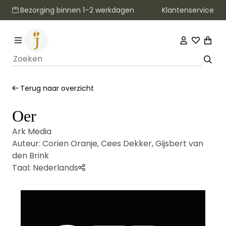
Klantenservice
Bezorging binnen 1–2 werkdagen
Terug naar overzicht
Oer
Ark Media
Auteur:
Corien Oranje
,
Cees Dekker
,
Gijsbert van
den Brink
Taal:
Nederlands