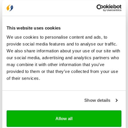
Lengte (mm)
32
Breedte (mm)
141
Gewicht (G)
538
This website uses cookies
We use cookies to personalise content and ads, to
ISBN
9789033802232
provide social media features and to analyse our traffic.
Druk
1
We also share information about your use of our site with
our social media, advertising and analytics partners who
Verschijningsdatum
2020-10-08
may combine it with other information that you’ve
provided to them or that they’ve collected from your use
NUR-code
707
of their services.
Auteur
Bear Grylls
Taal
Nederlands
Show details
Aantal pagina's
400
Allow all