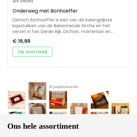
Ark Media
Onderweg met Bonhoeffer
Dietrich Bonhoeffer is een van de belangrijkste
kopstukken van de Bekennende Kirche en het
verzet in het Derde Rijk. Dichter, marterlaar en
kerkvader van de twintigste eeuw. Göpfert heeft
€ 16,99
voor 40 dagen een tekst uit een van de werken van
Bonhoeffer gekozen en die voorzien van
Op voorraad
achtgrondinformatie, uitleg en toepassingen. Na
deze bijbelstudies zal de lezer Bonhoeffer beter
kennen: de mens Dietrich Bonhoeffer zelf, zijn
manier van denken, en hopelijk ook Hem die Dietrich
Bonhoeffer in zijn leven navolgde.
Ons hele assortiment