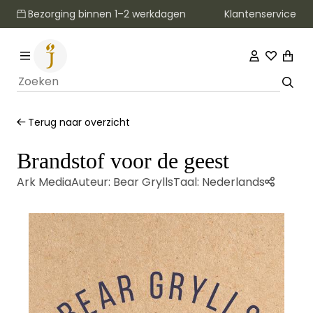
Klantenservice
Bezorging binnen 1–2 werkdagen
Terug naar overzicht
Brandstof voor de geest
Ark Media
Auteur:
Bear Grylls
Taal:
Nederlands