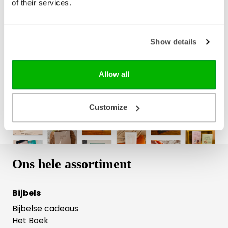
of their services.
Bezorging binnen 1–2 werkdagen
Show details
Gratis verzending vanaf € 20,-
Gratis retourneren
Allow all
Customize
Ons hele assortiment
Bijbels
Bijbelse cadeaus
Het Boek