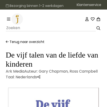
Klantenservice
Bezorging binnen 1–2 werkdagen
Terug naar overzicht
De vijf talen van de liefde van
kinderen
Ark Media
Auteur:
Gary Chapman
,
Ross Campbell
Taal:
Nederlands