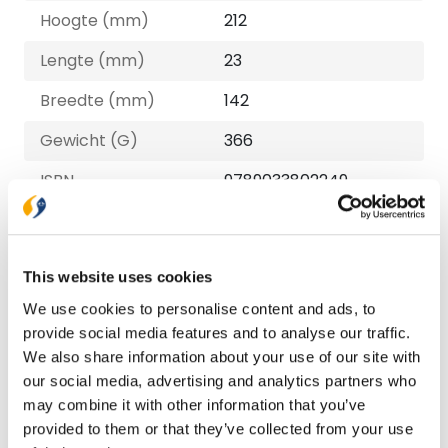
Hoogte (mm)
212
Lengte (mm)
23
Breedte (mm)
142
Gewicht (G)
366
ISBN
9789033802249
Druk
21
Verschijningsdatum
2020-01-09
This website uses cookies
NUR-code
740
We use cookies to personalise content and ads, to
provide social media features and to analyse our traffic.
Auteur
Gary Chapman, Ross
We also share information about your use of our site with
Campbell
our social media, advertising and analytics partners who
Taal
Nederlands
may combine it with other information that you’ve
provided to them or that they’ve collected from your use
Aantal pagina's
248