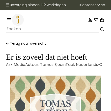
Klantenservice
Bezorging binnen 1–2 werkdagen
Terug naar overzicht
Er is zoveel dat niet hoeft
Ark Media
Auteur:
Tomas Sjödin
Taal:
Nederlands