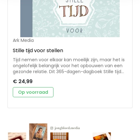
schreef dit boek op basis van alle gesprekken die hij
voerde met getrouwde en ongetrouwde stellen.
Ark Media
Stille tijd voor stellen
Tijd nemen voor elkaar kan moeilijk zijn, maar het is
ongelofelijk belangrijk voor het opbouwen van een
gezonde relatie. Dit 365-dagen-dagboek Stille tijd
voor stellen geeft frisse inzichten, bemoedigende
€ 24,99
bijbelgedeeltes, boeiende vragen om over na te
denken en inspirerende gebeden. Of ze nu nog
Op voorraad
maar pasgetrouwd zijn, of hun hele leven lang al bij
elkaar zijn, samen tijd voor God maken is de beste
manier voor stellen om de dag te beginnen of te
eindigen. Uit de serie A little God time – diverse
auteurs.