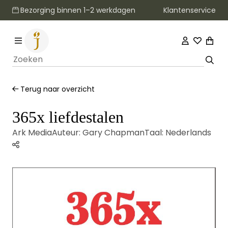
Klantenservice
Bezorging binnen 1–2 werkdagen
Terug naar overzicht
365x liefdestalen
Ark Media
Auteur:
Gary Chapman
Taal:
Nederlands