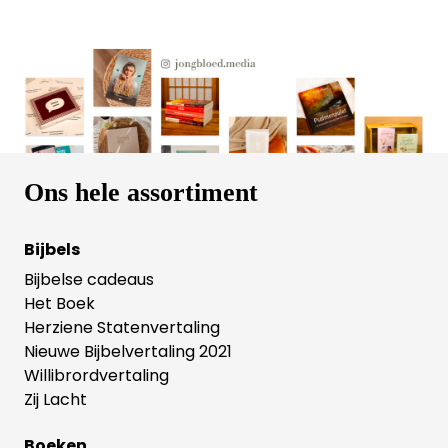
manier van denken, en hopelijk ook Hem die Dietrich
Bonhoeffer in zijn leven navolgde.
Ons hele assortiment
Bijbels
Bijbelse cadeaus
Het Boek
Herziene Statenvertaling
Nieuwe Bijbelvertaling 2021
Willibrordvertaling
Zij Lacht
Boeken