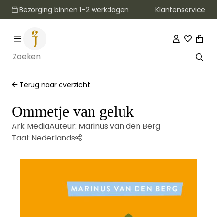
Klantenservice
Bezorging binnen 1–2 werkdagen
Terug naar overzicht
Ommetje van geluk
Ark Media
Auteur:
Marinus van den Berg
Taal:
Nederlands