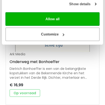
Show details
Allow all
Customize
Ark Media
Onderweg met Bonhoeffer
Dietrich Bonhoeffer is een van de belangrijkste
kopstukken van de Bekennende Kirche en het
verzet in het Derde Rijk. Dichter, marterlaar en
kerkvader van de twintigste eeuw. Göpfert heeft
€ 16,99
voor 40 dagen een tekst uit een van de werken van
Bonhoeffer gekozen en die voorzien van
Op voorraad
achtgrondinformatie, uitleg en toepassingen. Na
deze bijbelstudies zal de lezer Bonhoeffer beter
kennen: de mens Dietrich Bonhoeffer zelf, zijn