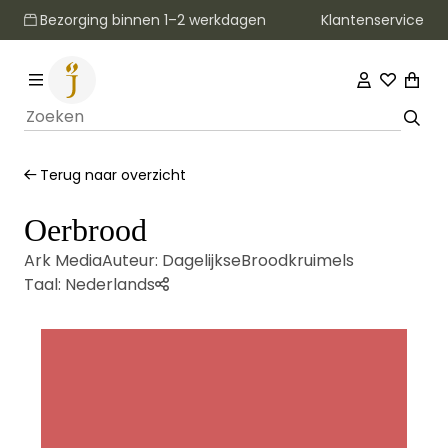
Klantenservice
Bezorging binnen 1–2 werkdagen
Terug naar overzicht
Oerbrood
Ark Media
Auteur:
DagelijkseBroodkruimels
Taal:
Nederlands