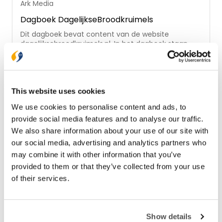
Ark Media
Dagboek DagelijkseBroodkruimels
Dit dagboek bevat content van de website
dagelijksebroodkruimels.nl. In het dagboek staan
bijbelcitaten uit de Herziene Statenvertaling,
gedichten, illustraties en diverse teksten. Het
€ 15,00
omslag is voorzien van een speciale coating in
subtiel reliëf, voorzien van strakke titelindruk.
Op voorraad
This website uses cookies
We use cookies to personalise content and ads, to
provide social media features and to analyse our traffic.
We also share information about your use of our site with
our social media, advertising and analytics partners who
may combine it with other information that you’ve
provided to them or that they’ve collected from your use
of their services.
Show details