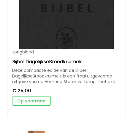
Jezus bekend te maken aan onze generatie. Wat
begon met het dagelijks delen van een bijbeltekst
met afbeelding groeide uit tot een christelijke
community. Formaat: 15x22 cm
Jongbloed
Bijbel DagelijkseBroodkruimels
Deze compacte editie van de Bijbel
DagelijkseBroodkruimels is een fraai uitgevoerde
uitgave van de Herziene Statenvertaling, met extra
katernen die stijlvol zijn vormgegeven. Formaat:
€ 25,00
10x15 cm
Op voorraad