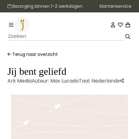
Klantenservice
Bezorging binnen 1–2 werkdagen
Terug naar overzicht
Jij bent geliefd
Ark Media
Auteur:
Max Lucado
Taal:
Nederlands