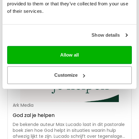
tijden van moeite en eenzaamheid. Centraal in Je
provided to them or that they’ve collected from your use
bent niet alleen staan de wonderen die in het
of their services.
evangelie van Johannes worden beschreven. De
wonderen laten niet alleen Gods macht zien, maar
zeggen ook: 'Ik ben er en Ik zorg voor je.'
Show details
Allow all
Customize
Ark Media
God zal je helpen
De bekende auteur Max Lucado laat in dit pastorale
boek zien hoe God helpt in situaties waarin hulp
afwezig lijkt te zijn. Lucado schrijft over tegenslagen,