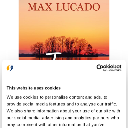
Ark Media
Je bent niet alleen
This website uses cookies
Je bent sterker dan je denkt, omdat God dichterbij
is dan je denkt. In dit bemoedigende boek laat Max
We use cookies to personalise content and ads, to
Lucado zien dat de levende, liefdevolle God die
provide social media features and to analyse our traffic.
wonderen doet, jou niet alleen laat. Als je
€ 22,99
We also share information about your use of our site with
geconfronteerd wordt met verdriet, pijn,
eenzaamheid of angst, aarzelt Hij geen moment
our social media, advertising and analytics partners who
Op voorraad
om je troost en kracht te geven. God is nabij, ook in
may combine it with other information that you’ve