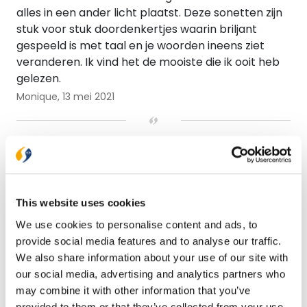
alles in een ander licht plaatst. Deze sonetten zijn
stuk voor stuk doordenkertjes waarin briljant
gespeeld is met taal en je woorden ineens ziet
veranderen. Ik vind het de mooiste die ik ooit heb
gelezen.
Monique,
13 mei 2021
Specificaties
Verwacht
Nee
Illustraties
Met illustraties
This website uses cookies
We use cookies to personalise content and ads, to
Uitvoering
Hardback
provide social media features and to analyse our traffic.
Hoogte (mm)
198
We also share information about your use of our site with
our social media, advertising and analytics partners who
Lengte (mm)
28
may combine it with other information that you’ve
provided to them or that they’ve collected from your use