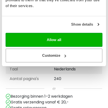
Breedte (mm)
136
of their services.
Gewicht (G)
381
ISBN
9789033802577
Show details
Druk
1
Verschijningsdatum
2021-06-17
Allow all
NUR-code
714
Customize
Auteur
Rikkert Zuiderveld
Taal
Nederlands
Aantal pagina's
240
Bezorging binnen 1–2 werkdagen
Gratis verzending vanaf € 20,-
Gratis retourneren