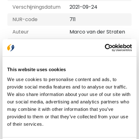
Verschijningsdatum
2021-09-24
NUR-code
711
Auteur
Marco van der Straten
Taal
Nederlands
Aantal pagina's
96
This website uses cookies
Bezorging binnen 1–2 werkdagen
We use cookies to personalise content and ads, to
Gratis verzending vanaf € 20,-
provide social media features and to analyse our traffic.
Gratis retourneren
We also share information about your use of our site with
our social media, advertising and analytics partners who
may combine it with other information that you’ve
Bekijk ook eens
provided to them or that they’ve collected from your use
of their services.