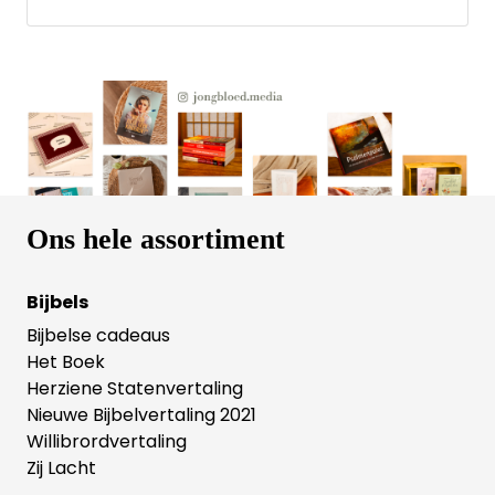
hoofdstukken deelt zij haar ervaringen en de
bemoedigende lessen die God haar onderweg
leerde. Elk hoofdstuk bevat naast een verhaal uit de
praktijk een lied, een bijbeltekst en een gebed. Dit is
een praktisch hulpboek voor mensen die het pad
van verlies en rouw moeten bewandelen. Ook is het
een inspirerend boek voor mensen die God beter
willen leren kennen. De verhalen laten zien hoe God
wil spreken door woorden en beelden als je je leven
in zijn hand durft te leggen en luistert naar zijn
stem.
Ons hele assortiment
Bijbels
Bijbelse cadeaus
Het Boek
Herziene Statenvertaling
Nieuwe Bijbelvertaling 2021
Willibrordvertaling
Zij Lacht