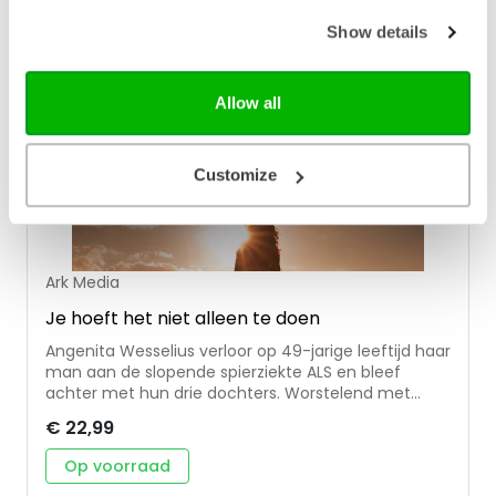
Show details
Allow all
Customize
Ark Media
Je hoeft het niet alleen te doen
Angenita Wesselius verloor op 49-jarige leeftijd haar
man aan de slopende spierziekte ALS en bleef
achter met hun drie dochters. Worstelend met
verlies en rouw ervoer ze de helpende hand van
€ 22,99
God. Om anderen die deze weg ook moeten gaan
te bemoedigen, beschreef ze in Je hoeft het niet
Op voorraad
alleen te doen haar rouwreis met God. In 52 korte