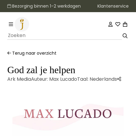
Klantenservice
Bezorging binnen 1–2 werkdagen
Terug naar overzicht
God zal je helpen
Ark Media
Auteur:
Max Lucado
Taal:
Nederlands