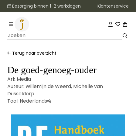
Klantenservice
Bezorging binnen 1–2 werkdagen
Terug naar overzicht
De goed-genoeg-ouder
Ark Media
Auteur:
Willemijn de Weerd
,
Michelle van
Dusseldorp
Taal:
Nederlands