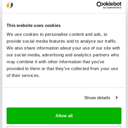
Taal
Nederlands
Aantal pagina's
240
This website uses cookies
Uitvoeringen
We use cookies to personalise content and ads, to
provide social media features and to analyse our traffic.
Paperback
We also share information about your use of our site with
€ 25,99
our social media, advertising and analytics partners who
may combine it with other information that you’ve
E-book
provided to them or that they’ve collected from your use
€ 18,99
of their services.
Show details
Bezorging binnen 1–2 werkdagen
Gratis verzending vanaf € 20,-
Gratis retourneren
Allow all