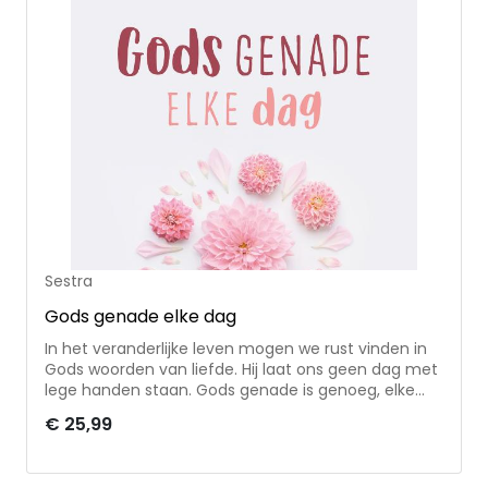
uitgewerkt in meditaties, liederen, citaten en
bijbelteksten. De sfeervolle teksten en beelden
zullen zeker je hart raken.
Sestra
Gods genade elke dag
In het veranderlijke leven mogen we rust vinden in
Gods woorden van liefde. Hij laat ons geen dag met
lege handen staan. Gods genade is genoeg, elke
dag. Dit 365 dagendagboek voor christenvrouwen
€ 25,99
bevat overdenkingen, afgewisseld door quotes en
korte gebeden.