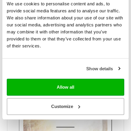
We use cookies to personalise content and ads, to
provide social media features and to analyse our traffic.
We also share information about your use of our site with
our social media, advertising and analytics partners who
Ark Media
may combine it with other information that you’ve
In de palm van Gods hand
provided to them or that they’ve collected from your use
Het grote nieuws van de Bijbel is niet dat jij van God
of their services.
houdt, maar dat Hij van jou houdt; niet dat jij God
kunt kennen, maar dat Hij jou al kent! Hij heeft jouw
naam in de palm van zijn hand gegrift. Weinig
€ 17,99
bijbelboeken zijn zo geliefd als de psalmen. Ze
Show details
spreken van verwondering, hoop, troost, blijdschap
Op voorraad
en kracht; ze bieden woorden voor moeilijke en
mooie dagen. Max Lucado schreef korte
Allow all
overdenkingen bij deze prachtige bijbelteksten. Een
mooi vormgegeven cadeauboek voor elke
gelegenheid.
Customize