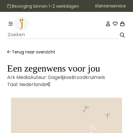
Klantenservice
Bezorging binnen 1–2 werkdagen
Terug naar overzicht
Een zegenwens voor jou
Ark Media
Auteur:
DagelijkseBroodkruimels
Taal:
Nederlands