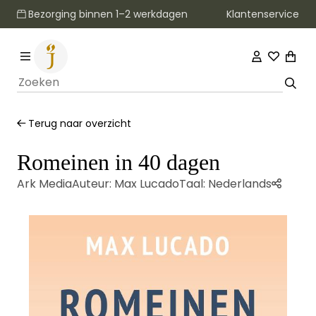
Klantenservice
Bezorging binnen 1–2 werkdagen
Terug naar overzicht
Romeinen in 40 dagen
Ark Media
Auteur:
Max Lucado
Taal:
Nederlands