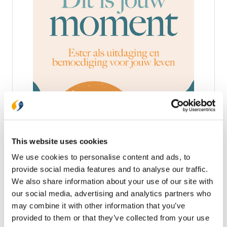
Ark Media
Dit is jouw moment
Sta je voor een uitdaging in je leven of zit je in een
situatie die uitzichtloos lijkt? Laat het verhaal van
This website uses cookies
Ester je dan hoop geven: er komt verlossing!
We use cookies to personalise content and ads, to
Koningin Ester verborg haar Joodse identiteit. Voor
€ 14,99
iedereen was ze puur Perzisch. Maar toen nam de
provide social media features and to analyse our traffic.
koning een besluit dat Esters volk zou vernietigen.
We also share information about your use of our site with
Op voorraad
Ze moest moeilijke keuzes maken. Zou ze zwijgen of
our social media, advertising and analytics partners who
zou ze spreken? Zou ze naar de koning gaan of
may combine it with other information that you’ve
niet? Ester had kunnen weigeren. Ze had versteend
van angst kunnen blijven staan. Maar ze sprak. Ze
provided to them or that they’ve collected from your use