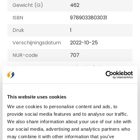
Gewicht (G)
462
ISBN
9789033803031
Druk
1
Verschijningsdatum
2022-10-25
NUR-code
707
Auteur
John Mark Comer
Taal
Nederlands
Aantal pagina's
336
This website uses cookies
Uitvoeringen
We use cookies to personalise content and ads, to
provide social media features and to analyse our traffic.
Paperback
We also share information about your use of our site with
€ 24,99
our social media, advertising and analytics partners who
may combine it with other information that you’ve