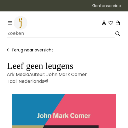
Klantenservice
Bezorging binnen 1–2 werkdagen
Terug naar overzicht
Leef geen leugens
Ark Media
Auteur:
John Mark Comer
Taal:
Nederlands