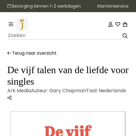
Klantenservice
Bezorging binnen 1–2 werkdagen
Terug naar overzicht
De vijf talen van de liefde voor
singles
Ark Media
Auteur:
Gary Chapman
Taal:
Nederlands