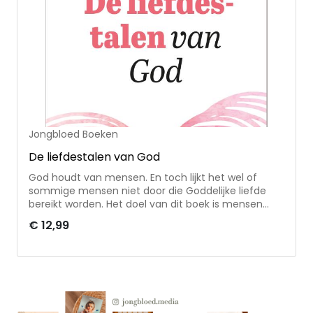
Jongbloed Boeken
De liefdestalen van God
God houdt van mensen. En toch lijkt het wel of
sommige mensen niet door die Goddelijke liefde
bereikt worden. Het doel van dit boek is mensen
dichter bij God te brengen, zodat ze zijn grenzeloze
€ 12,99
liefde kunnen verstaan. Want Hij communiceert op
zijn eigen Goddelijke wijze in alle talen die voor ons
verstaanbaar kunnen zijn. 'De liefdestalen van God'
is een herziene uitgave van 'De taal van Gods
liefde'. Het boek bevat een nieuw hoofdstuk en is
geheel herzien en up-to-date gemaakt.