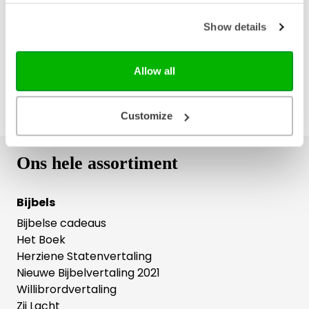
Gratis verzending vanaf € 20,-
Gratis retourneren
Show details
Allow all
Customize
Ons hele assortiment
Bijbels
Bijbelse cadeaus
Het Boek
Herziene Statenvertaling
Nieuwe Bijbelvertaling 2021
Willibrordvertaling
Zij Lacht