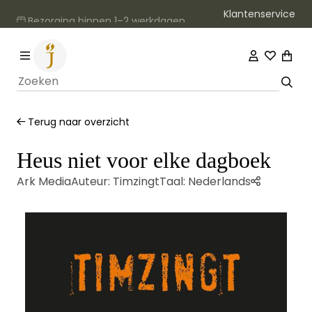
Klantenservice
Bezorging binnen 1–2 werkdagen
Terug naar overzicht
Heus niet voor elke dagboek
Ark Media
Auteur:
Timzingt
Taal:
Nederlands