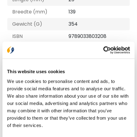
Breedte (mm)
139
Gewicht (G)
354
ISBN
9789033803208
Druk
1
Verschijningsdatum
2022-11-29
This website uses cookies
NUR-code
707
We use cookies to personalise content and ads, to
Auteur
Timzingt
provide social media features and to analyse our traffic.
We also share information about your use of our site with
Taal
Nederlands
our social media, advertising and analytics partners who
Aantal pagina's
208
may combine it with other information that you’ve
provided to them or that they’ve collected from your use
of their services.
Bezorging binnen 1–2 werkdagen