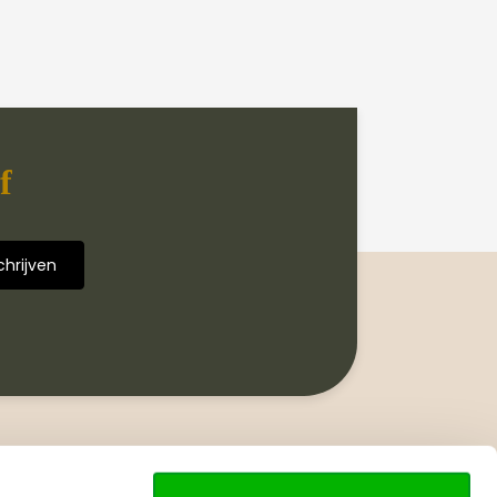
f
Volg ons