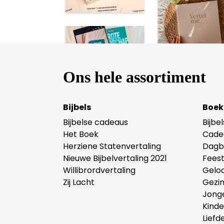
Ons hele assortiment
Bijbels
Boek
Bijbelse cadeaus
Bijbe
Het Boek
Cade
Herziene Statenvertaling
Dagb
Nieuwe Bijbelvertaling 2021
Fees
Willibrordvertaling
Gelo
Zij Lacht
Gezi
Jong
Kind
Liefd