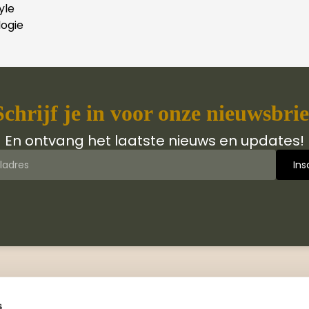
yle
ogie
Schrijf je in voor onze nieuwsbrie
En ontvang het laatste nieuws en updates!
 van Jongbloed Media
Contact
jn wij
Manuscripten
s