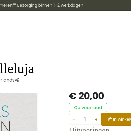
rneren
Bezorging binnen 1–2 werkdagen
leluja
rlands
€ 20,00
Op voorraad
−
+
In winke
Uitvoeringen