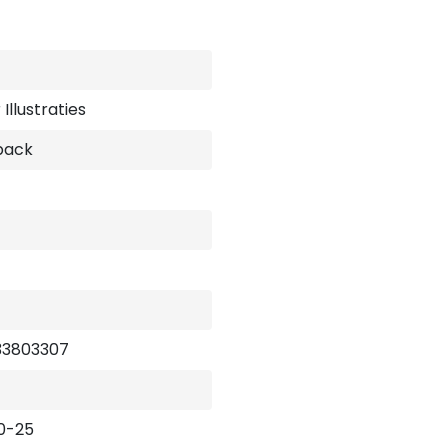
Illustraties
back
33803307
0-25