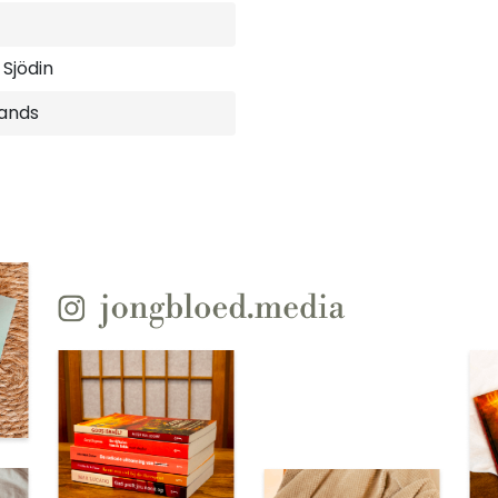
Sjödin
ands