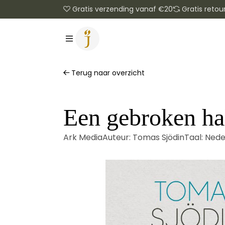
Gratis verzending vanaf €20
Gratis retou
Terug naar overzicht
Een gebroken hal
Ark Media
Auteur:
Tomas Sjödin
Taal:
Nede