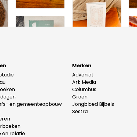
en
Merken
lstudie
Adveniat
au
Ark Media
oeken
Columbus
tdagen
Groen
ofs- en gemeenteopbouw
Jongbloed Bijbels
n
Sestra
eren
erboeken
e en relatie