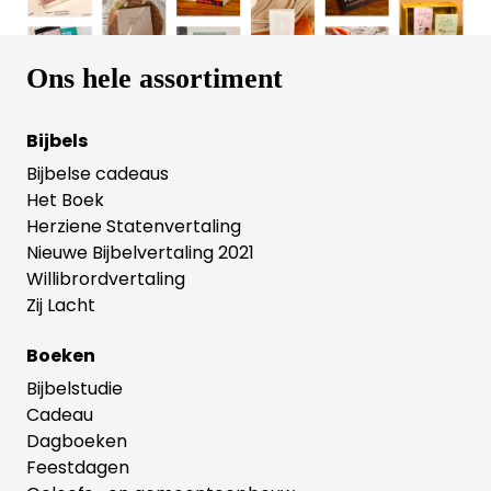
waardevolle boodschap in het prentenboek
'Niemand is zoals jij'.
Ons hele assortiment
Bijbels
Bijbelse cadeaus
Het Boek
Herziene Statenvertaling
Nieuwe Bijbelvertaling 2021
Willibrordvertaling
Zij Lacht
Boeken
Bijbelstudie
Cadeau
Dagboeken
Feestdagen