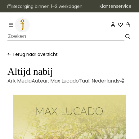
Klantenservice
Bezorging binnen 1–2 werkdagen
Terug naar overzicht
Altijd nabij
Ark Media
Auteur:
Max Lucado
Taal:
Nederlands