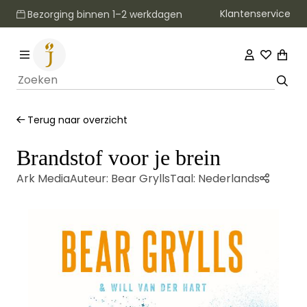
Klantenservice
Bezorging binnen 1–2 werkdagen
Terug naar overzicht
Brandstof voor je brein
Ark Media
Auteur:
Bear Grylls
Taal:
Nederlands