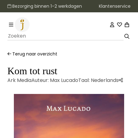
Klantenservice
Bezorging binnen 1–2 werkdagen
Terug naar overzicht
Kom tot rust
Ark Media
Auteur:
Max Lucado
Taal:
Nederlands