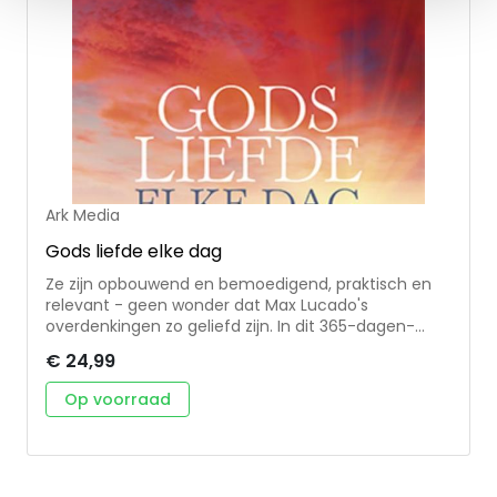
dan een miljoen exemplaren verkocht.
Ark Media
Gods liefde elke dag
Ze zijn opbouwend en bemoedigend, praktisch en
relevant - geen wonder dat Max Lucado's
overdenkingen zo geliefd zijn. In dit 365-dagen-
dagboek vind je bijbeloverdenkingen en gebeden
€ 24,99
die je elke dag aanmoedigen om te leven uit Gods
liefde.
Op voorraad
In een prachtige gebonden uitgave met praktisch
leeslint.
Max Lucado is voorganger in Oak Hills Church in