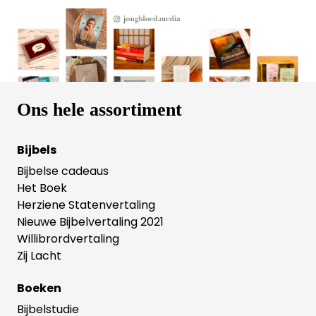
Texas (Amerika). Hij is getrouwd en heeft drie
dochters. Lucado heeft 75 boeken op zijn naam
staan, waaronder vele bestsellers in diverse landen.
In Nederland is Max Lucado vooral bekend om zijn
waardevolle boodschap in het prentenboek
'Niemand is zoals jij'.
Ons hele assortiment
Bijbels
Bijbelse cadeaus
Het Boek
Herziene Statenvertaling
Nieuwe Bijbelvertaling 2021
Willibrordvertaling
Zij Lacht
Boeken
Bijbelstudie